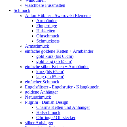
Wanduhren
waschbare Fussmatten
Schmuck
Anton Hübner - Swarovski Elements
Armbänder
Fingerringe
Halsketten
Ohrschmuck
Schmucksets
Armschmuck
einfache goldene Ketten + Armbänder
gold kurz (bis 65cm)
gold lang (ab 65cm)
einfache silber Ketten + Armbänder
kurz (bis 65cm)
lang (ab 65 cm)
einfacher Schmuck
Engelsflüster - Engelsrufer - Klangkugeln
goldene Anhänger
Naturschmuck
Pilgrim - Danish Design
Charms Ketten und Anhänger
Halsschmuck
Ohrringe / Ohrstecker
silber Anhänger