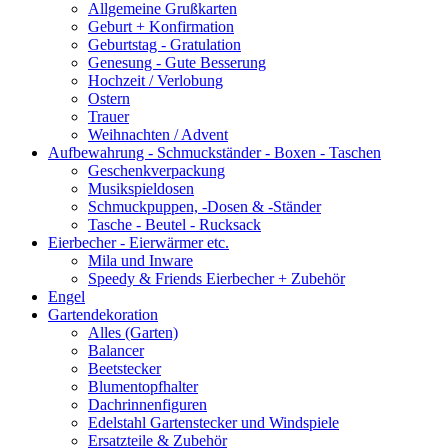
Allgemeine Grußkarten
Geburt + Konfirmation
Geburtstag - Gratulation
Genesung - Gute Besserung
Hochzeit / Verlobung
Ostern
Trauer
Weihnachten / Advent
Aufbewahrung - Schmuckständer - Boxen - Taschen
Geschenkverpackung
Musikspieldosen
Schmuckpuppen, -Dosen & -Ständer
Tasche - Beutel - Rucksack
Eierbecher - Eierwärmer etc.
Mila und Inware
Speedy & Friends Eierbecher + Zubehör
Engel
Gartendekoration
Alles (Garten)
Balancer
Beetstecker
Blumentopfhalter
Dachrinnenfiguren
Edelstahl Gartenstecker und Windspiele
Ersatzteile & Zubehör