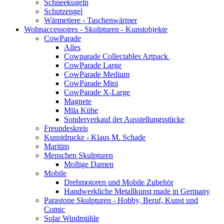
Schneekugeln
Schutzengel
Wärmetiere - Taschenwärmer
Wohnaccessoires - Skulpturen - Kunstobjekte
CowParade
Alles
Cowparade Collectables Artpack
CowParade Large
CowParade Medium
CowParade Mini
CowParade X-Large
Magnete
Mila Kühe
Sonderverkauf der Ausstellungsstücke
Freundeskreis
Kunstdrucke - Klaus M. Schade
Maritim
Menschen Skulpturen
Mollige Damen
Mobile
Drehmotoren und Mobile Zubehör
Handwerkliche Metallkunst made in Germany
Parastone Skulpturen - Hobby, Beruf, Kunst und
Comic
Solar Windmühle