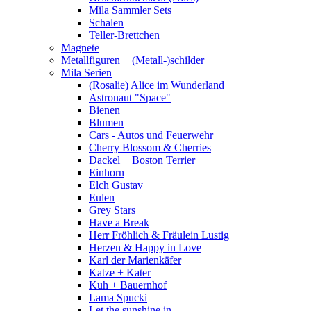
Mila Sammler Sets
Schalen
Teller-Brettchen
Magnete
Metallfiguren + (Metall-)schilder
Mila Serien
(Rosalie) Alice im Wunderland
Astronaut "Space"
Bienen
Blumen
Cars - Autos und Feuerwehr
Cherry Blossom & Cherries
Dackel + Boston Terrier
Einhorn
Elch Gustav
Eulen
Grey Stars
Have a Break
Herr Fröhlich & Fräulein Lustig
Herzen & Happy in Love
Karl der Marienkäfer
Katze + Kater
Kuh + Bauernhof
Lama Spucki
Let the sunshine in