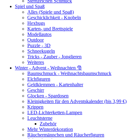
Sternzeichen Schmuck
Spiel und Spaß
Alles (Spiele und Spaß)
Geschicklichkeit - Knobeln
Hexbugs
Karten- und Brettspiele
Modellautos
Outdoor
Puzzle - 3D
Schneekugeln
Tricks - Zauber - Jonglieren
Weiteres
Winter - Advent - Weihnachten 🎅
Baumschmuck - Weihnachtsbaumschmuck
Elchfiguren
Geldklemmen - Kartenhalter
Geschirr
Glocken - Spardosen
Kleinigkeiten für den Adventskalender (bis 3,99 €)
Krippen
LED-Lichterketten-Lampen
Leuchtsterne
Zubehör
Mehr Winterdekoration
Räuchermännchen und Räucherfiguren