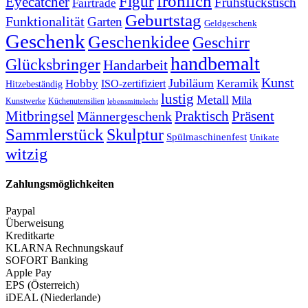
fröhlich
Figur
Eyecatcher
Frühstückstisch
Fairtrade
Geburtstag
Funktionalität
Garten
Geldgeschenk
Geschenk
Geschenkidee
Geschirr
handbemalt
Glücksbringer
Handarbeit
Kunst
Jubiläum
Keramik
Hobby
ISO-zertifiziert
Hitzebeständig
lustig
Metall
Mila
Kunstwerke
Küchenutensilien
lebensmittelecht
Mitbringsel
Praktisch
Präsent
Männergeschenk
Sammlerstück
Skulptur
Spülmaschinenfest
Unikate
witzig
Zahlungsmöglichkeiten
Paypal
Überweisung
Kreditkarte
KLARNA Rechnungskauf
SOFORT Banking
Apple Pay
EPS (Österreich)
iDEAL (Niederlande)