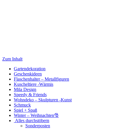
Zum Inhalt
Gartendekoration
Geschenkideen
Flaschenhalter – Metallfiguren
Kuscheltiere -Wärmis
Mila Design
Speedy & Friends
Wohndeko – Skulpturen -Kunst
Schmuck
Spiel + Spaß
Winter – Weihnachten🎅
Alles durchstöbern
Sonderposten