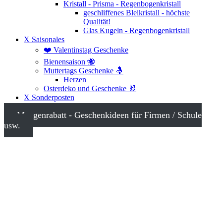
Kristall - Prisma - Regenbogenkristall
geschliffenes Bleikristall - höchste
Qualität!
Glas Kugeln - Regenbogenkristall
X Saisonales
❤️ Valentinstag Geschenke
Bienensaison 🐝
Muttertags Geschenke 🤱
Herzen
Osterdeko und Geschenke 🐰
X Sonderposten
Mengenrabatt - Geschenkideen für Firmen / Schule
usw.