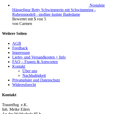
Nostalgie
Hängefigur Betty Schwimmerin mit Schwimmring -
Rubensmodell - mollige lustige Badedame
Bewertet mit
5
von 5
von Carmen
Weitere Seiten
AGB
Feedback
Impressum
Liefer- und Versandkosten + Info
FAQ – Fragen & Antworten
Kontakt
Über uns
Nachhaltigkeit
Privatsphäre und Datenschutz
Widerrufsrecht
Kontakt
Traumflug e.K.
Inh. Meike Eilers
An der Waldschule 85 b