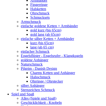
Armbänder
Fingerringe
Halsketten
Ohrschmuck
Schmucksets
Armschmuck
einfache goldene Ketten + Armbänder
gold kurz (bis 65cm)
gold lang (ab 65cm)
einfache silber Ketten + Armbänder
kurz (bis 65cm)
lang (ab 65 cm)
einfacher Schmuck
Engelsflüster - Engelsrufer - Klangkugeln
goldene Anhänger
Naturschmuck
Pilgrim - Danish Design
Charms Ketten und Anhänger
Halsschmuck
Ohrringe / Ohrstecker
silber Anhänger
Sternzeichen Schmuck
Spiel und Spaß
Alles (Spiele und Spaß)
Geschicklichkeit - Knobeln