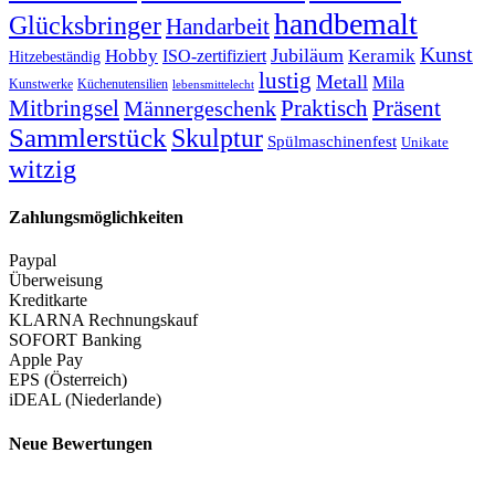
handbemalt
Glücksbringer
Handarbeit
Kunst
Jubiläum
Keramik
Hobby
ISO-zertifiziert
Hitzebeständig
lustig
Metall
Mila
Kunstwerke
Küchenutensilien
lebensmittelecht
Mitbringsel
Praktisch
Präsent
Männergeschenk
Sammlerstück
Skulptur
Spülmaschinenfest
Unikate
witzig
Zahlungsmöglichkeiten
Paypal
Überweisung
Kreditkarte
KLARNA Rechnungskauf
SOFORT Banking
Apple Pay
EPS (Österreich)
iDEAL (Niederlande)
Neue Bewertungen