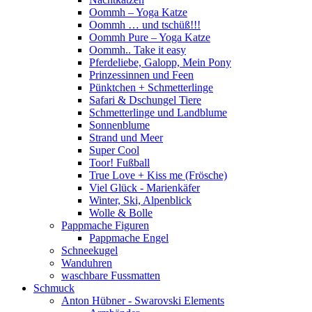
Oommh – Yoga Katze
Oommh … und tschüß!!!
Oommh Pure – Yoga Katze
Oommh.. Take it easy
Pferdeliebe, Galopp, Mein Pony
Prinzessinnen und Feen
Pünktchen + Schmetterlinge
Safari & Dschungel Tiere
Schmetterlinge und Landblume
Sonnenblume
Strand und Meer
Super Cool
Toor! Fußball
True Love + Kiss me (Frösche)
Viel Glück - Marienkäfer
Winter, Ski, Alpenblick
Wolle & Bolle
Pappmache Figuren
Pappmache Engel
Schneekugel
Wanduhren
waschbare Fussmatten
Schmuck
Anton Hübner - Swarovski Elements