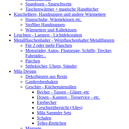
Spardosen - Sparschwein
Taschenwärmer + magische Handtücher
Kuscheltiere, Handpuppen und andere Wärmetiere
Hausschuhe, Wärmekissen etc.
Stofftier Handpuppen
Wärmetiere und Kältekissen
Leuchten - Lampen - Lichtdekoration
Metallflaschenhalter - Weinflaschenhalter Metallfiguren
Für 2 oder mehr Flaschen
Motorräder, Autos, Flugzeuge, Schiffe, Trecker,
Fahrräder...
Pärchen
Stifteköcher, Uhren, Ständer
Mila Design
Dekofiguren aus Resin
Garderobenhaken
Geschirr - Küchenutensilien
Becher - Tassen - Gläser -etc
Dosen - Kannen - Teeservice - etc.
Eierbecher
Geschirrübersicht (Alles)
Mila Sammler Sets
Schalen
Teller-Brettchen
Magnete