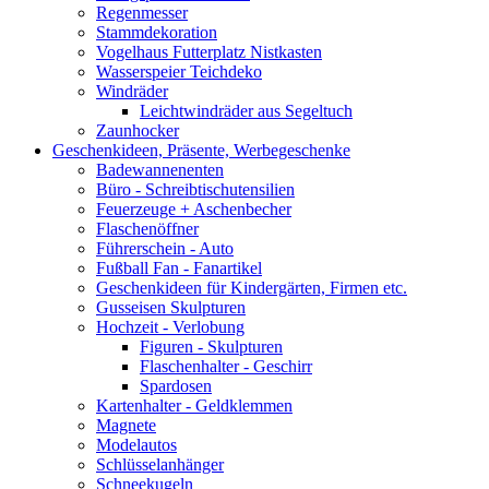
Regenmesser
Stammdekoration
Vogelhaus Futterplatz Nistkasten
Wasserspeier Teichdeko
Windräder
Leichtwindräder aus Segeltuch
Zaunhocker
Geschenkideen, Präsente, Werbegeschenke
Badewannenenten
Büro - Schreibtischutensilien
Feuerzeuge + Aschenbecher
Flaschenöffner
Führerschein - Auto
Fußball Fan - Fanartikel
Geschenkideen für Kindergärten, Firmen etc.
Gusseisen Skulpturen
Hochzeit - Verlobung
Figuren - Skulpturen
Flaschenhalter - Geschirr
Spardosen
Kartenhalter - Geldklemmen
Magnete
Modelautos
Schlüsselanhänger
Schneekugeln