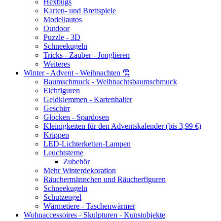
Hexbugs
Karten- und Brettspiele
Modellautos
Outdoor
Puzzle - 3D
Schneekugeln
Tricks - Zauber - Jonglieren
Weiteres
Winter - Advent - Weihnachten 🎅
Baumschmuck - Weihnachtsbaumschmuck
Elchfiguren
Geldklemmen - Kartenhalter
Geschirr
Glocken - Spardosen
Kleinigkeiten für den Adventskalender (bis 3,99 €)
Krippen
LED-Lichterketten-Lampen
Leuchtsterne
Zubehör
Mehr Winterdekoration
Räuchermännchen und Räucherfiguren
Schneekugeln
Schutzengel
Wärmetiere - Taschenwärmer
Wohnaccessoires - Skulpturen - Kunstobjekte