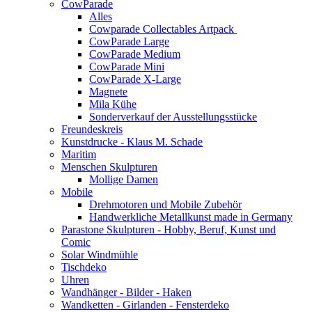
CowParade
Alles
Cowparade Collectables Artpack
CowParade Large
CowParade Medium
CowParade Mini
CowParade X-Large
Magnete
Mila Kühe
Sonderverkauf der Ausstellungsstücke
Freundeskreis
Kunstdrucke - Klaus M. Schade
Maritim
Menschen Skulpturen
Mollige Damen
Mobile
Drehmotoren und Mobile Zubehör
Handwerkliche Metallkunst made in Germany
Parastone Skulpturen - Hobby, Beruf, Kunst und
Comic
Solar Windmühle
Tischdeko
Uhren
Wandhänger - Bilder - Haken
Wandketten - Girlanden - Fensterdeko