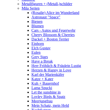
Metallfiguren + (Metall-)schilder
Mila Serien
(Rosalie) Alice im Wunderland
Astronaut "Space"
Bienen
Blumen
Cars - Autos und Feuerwehr
Cherry Blossom & Cherries
Dackel + Boston Terrier
Einhorn
Elch Gustav
Eulen
Grey Stars
Have a Break
Herr Fröhlich & Fräulein Lustig
Herzen & Happy in Love
Karl der Marienkäfer
Katze + Kater
Kuh + Bauernhof
Lama Spucki
Let the sunshine in
Lovley Birds & Spatz
Meerjungfrau
Mein Schatz, mein Held
Nachtkatzen