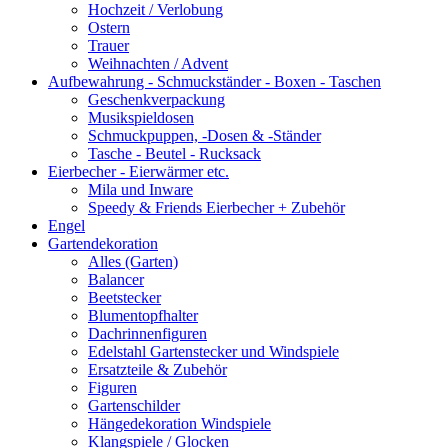
Hochzeit / Verlobung
Ostern
Trauer
Weihnachten / Advent
Aufbewahrung - Schmuckständer - Boxen - Taschen
Geschenkverpackung
Musikspieldosen
Schmuckpuppen, -Dosen & -Ständer
Tasche - Beutel - Rucksack
Eierbecher - Eierwärmer etc.
Mila und Inware
Speedy & Friends Eierbecher + Zubehör
Engel
Gartendekoration
Alles (Garten)
Balancer
Beetstecker
Blumentopfhalter
Dachrinnenfiguren
Edelstahl Gartenstecker und Windspiele
Ersatzteile & Zubehör
Figuren
Gartenschilder
Hängedekoration Windspiele
Klangspiele / Glocken