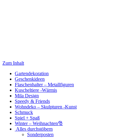
Zum Inhalt
Gartendekoration
Geschenkideen
Flaschenhalter – Metallfiguren
Kuscheltiere -Wärmis
Mila Design
Speedy & Friends
Wohndeko – Skulpturen -Kunst
Schmuck
Spiel + Spaß
Winter – Weihnachten🎅
Alles durchstöbern
Sonderposten