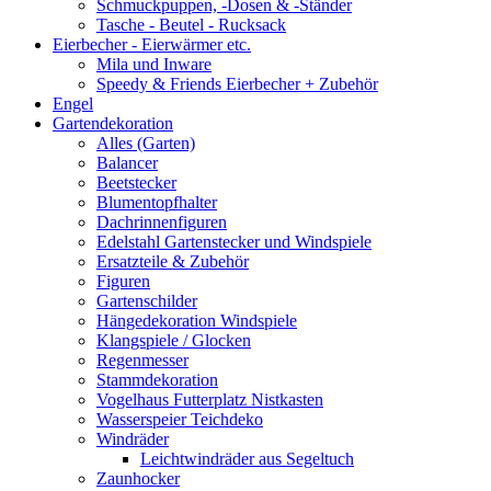
Schmuckpuppen, -Dosen & -Ständer
Tasche - Beutel - Rucksack
Eierbecher - Eierwärmer etc.
Mila und Inware
Speedy & Friends Eierbecher + Zubehör
Engel
Gartendekoration
Alles (Garten)
Balancer
Beetstecker
Blumentopfhalter
Dachrinnenfiguren
Edelstahl Gartenstecker und Windspiele
Ersatzteile & Zubehör
Figuren
Gartenschilder
Hängedekoration Windspiele
Klangspiele / Glocken
Regenmesser
Stammdekoration
Vogelhaus Futterplatz Nistkasten
Wasserspeier Teichdeko
Windräder
Leichtwindräder aus Segeltuch
Zaunhocker