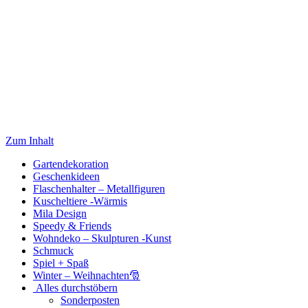
Zum Inhalt
Gartendekoration
Geschenkideen
Flaschenhalter – Metallfiguren
Kuscheltiere -Wärmis
Mila Design
Speedy & Friends
Wohndeko – Skulpturen -Kunst
Schmuck
Spiel + Spaß
Winter – Weihnachten🎅
Alles durchstöbern
Sonderposten