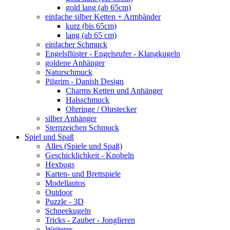
gold lang (ab 65cm)
einfache silber Ketten + Armbänder
kurz (bis 65cm)
lang (ab 65 cm)
einfacher Schmuck
Engelsflüster - Engelsrufer - Klangkugeln
goldene Anhänger
Naturschmuck
Pilgrim - Danish Design
Charms Ketten und Anhänger
Halsschmuck
Ohrringe / Ohrstecker
silber Anhänger
Sternzeichen Schmuck
Spiel und Spaß
Alles (Spiele und Spaß)
Geschicklichkeit - Knobeln
Hexbugs
Karten- und Brettspiele
Modellautos
Outdoor
Puzzle - 3D
Schneekugeln
Tricks - Zauber - Jonglieren
Weiteres