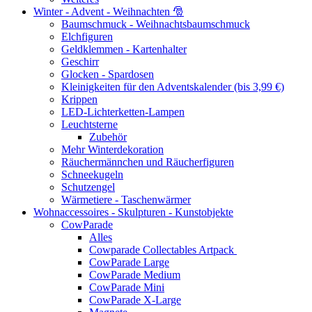
Winter - Advent - Weihnachten 🎅
Baumschmuck - Weihnachtsbaumschmuck
Elchfiguren
Geldklemmen - Kartenhalter
Geschirr
Glocken - Spardosen
Kleinigkeiten für den Adventskalender (bis 3,99 €)
Krippen
LED-Lichterketten-Lampen
Leuchtsterne
Zubehör
Mehr Winterdekoration
Räuchermännchen und Räucherfiguren
Schneekugeln
Schutzengel
Wärmetiere - Taschenwärmer
Wohnaccessoires - Skulpturen - Kunstobjekte
CowParade
Alles
Cowparade Collectables Artpack
CowParade Large
CowParade Medium
CowParade Mini
CowParade X-Large