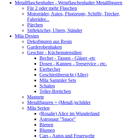
Metallflaschenhalter - Weinflaschenhalter Metallfiguren
Für 2 oder mehr Flaschen
Motorräder, Autos, Flugzeuge, Schiffe, Trecker,
Fahrräder...
Pärchen
Stifteköcher, Uhren, Ständer
Mila Design
Dekofiguren aus Resin
Garderobenhaken
Geschirr - Küchenutensilien
Becher - Tassen - Gläser -etc
Dosen - Kannen - Teeservice - etc.
Eierbecher
Geschirrübersicht (Alles)
Mila Sammler Sets
Schalen
Teller-Brettchen
Magnete
Metallfiguren + (Metall-)schilder
Mila Serien
(Rosalie) Alice im Wunderland
Astronaut "Space"
Bienen
Blumen
Cars - Autos und Feuerwehr