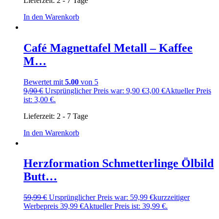
Lieferzeit:
2 - 7 Tage
In den Warenkorb
Café Magnettafel Metall – Kaffee
M…
Bewertet mit
5.00
von 5
9,90
€
Ursprünglicher Preis war: 9,90 €
3,00
€
Aktueller Preis
ist: 3,00 €.
Lieferzeit:
2 - 7 Tage
In den Warenkorb
Herzformation Schmetterlinge Ölbild
Butt…
59,99
€
Ursprünglicher Preis war: 59,99 €
kurzzeitiger
Werbepreis
39,99
€
Aktueller Preis ist: 39,99 €.