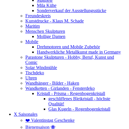
Magnete
Mila Kühe
Sonderverkauf der Ausstellungsstücke
Freundeskreis
Kunstdrucke - Klaus M. Schade
Maritim
Menschen Skulpturen
Mollige Damen
Mobile
Drehmotoren und Mobile Zubehör
Handwerkliche Metallkunst made in Germany
Parastone Skulpturen - Hobby, Beruf, Kunst und
Comic
Solar Windmühle
Tischdeko
Uhren
Wandhänger - Bilder - Haken
Wandketten - Girlanden - Fensterdeko
Kristall - Prisma - Regenbogenkristall
geschliffenes Bleikristall - höchste
Qualität!
Glas Kugeln - Regenbogenkristall
X Saisonales
❤️ Valentinstag Geschenke
Bienensaison 🐝