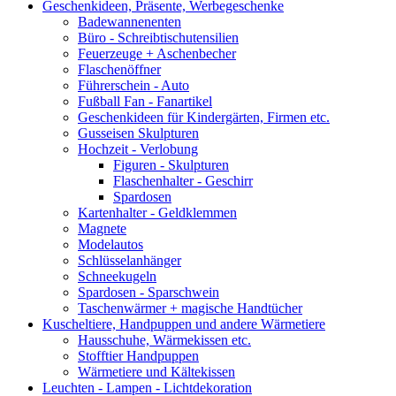
Geschenkideen, Präsente, Werbegeschenke
Badewannenenten
Büro - Schreibtischutensilien
Feuerzeuge + Aschenbecher
Flaschenöffner
Führerschein - Auto
Fußball Fan - Fanartikel
Geschenkideen für Kindergärten, Firmen etc.
Gusseisen Skulpturen
Hochzeit - Verlobung
Figuren - Skulpturen
Flaschenhalter - Geschirr
Spardosen
Kartenhalter - Geldklemmen
Magnete
Modelautos
Schlüsselanhänger
Schneekugeln
Spardosen - Sparschwein
Taschenwärmer + magische Handtücher
Kuscheltiere, Handpuppen und andere Wärmetiere
Hausschuhe, Wärmekissen etc.
Stofftier Handpuppen
Wärmetiere und Kältekissen
Leuchten - Lampen - Lichtdekoration