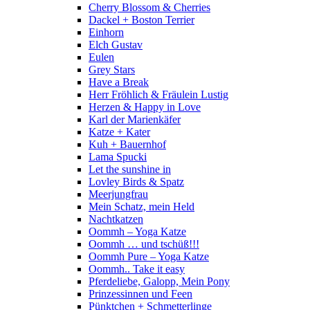
Cherry Blossom & Cherries
Dackel + Boston Terrier
Einhorn
Elch Gustav
Eulen
Grey Stars
Have a Break
Herr Fröhlich & Fräulein Lustig
Herzen & Happy in Love
Karl der Marienkäfer
Katze + Kater
Kuh + Bauernhof
Lama Spucki
Let the sunshine in
Lovley Birds & Spatz
Meerjungfrau
Mein Schatz, mein Held
Nachtkatzen
Oommh – Yoga Katze
Oommh … und tschüß!!!
Oommh Pure – Yoga Katze
Oommh.. Take it easy
Pferdeliebe, Galopp, Mein Pony
Prinzessinnen und Feen
Pünktchen + Schmetterlinge