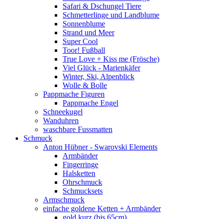
Safari & Dschungel Tiere
Schmetterlinge und Landblume
Sonnenblume
Strand und Meer
Super Cool
Toor! Fußball
True Love + Kiss me (Frösche)
Viel Glück - Marienkäfer
Winter, Ski, Alpenblick
Wolle & Bolle
Pappmache Figuren
Pappmache Engel
Schneekugel
Wanduhren
waschbare Fussmatten
Schmuck
Anton Hübner - Swarovski Elements
Armbänder
Fingerringe
Halsketten
Ohrschmuck
Schmucksets
Armschmuck
einfache goldene Ketten + Armbänder
gold kurz (bis 65cm)