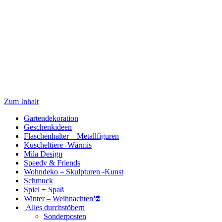
Zum Inhalt
Gartendekoration
Geschenkideen
Flaschenhalter – Metallfiguren
Kuscheltiere -Wärmis
Mila Design
Speedy & Friends
Wohndeko – Skulpturen -Kunst
Schmuck
Spiel + Spaß
Winter – Weihnachten🎅
Alles durchstöbern
Sonderposten