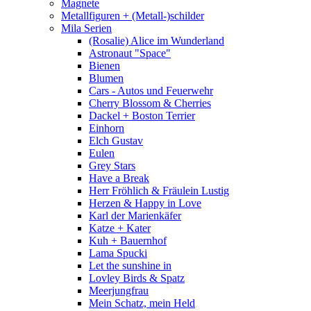
Magnete
Metallfiguren + (Metall-)schilder
Mila Serien
(Rosalie) Alice im Wunderland
Astronaut "Space"
Bienen
Blumen
Cars - Autos und Feuerwehr
Cherry Blossom & Cherries
Dackel + Boston Terrier
Einhorn
Elch Gustav
Eulen
Grey Stars
Have a Break
Herr Fröhlich & Fräulein Lustig
Herzen & Happy in Love
Karl der Marienkäfer
Katze + Kater
Kuh + Bauernhof
Lama Spucki
Let the sunshine in
Lovley Birds & Spatz
Meerjungfrau
Mein Schatz, mein Held