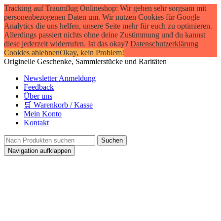
Tracking auf Traumflug Onlineshop: Wir gehen sehr sorgsam mit
personenbezogenen Daten um. Wir nutzen Cookies für Google
Analytics die uns helfen, unsere Seite mehr für euch zu optimieren.
Allerdings passiert nichts ohne deine Zustimmung und du kannst
diese jederzeit widerrufen. Ist das okay?
Datenschutzerklärung
Cookies ablehnen
Okay, kein Problem!
Originelle Geschenke, Sammlerstücke und Raritäten
Newsletter Anmeldung
Feedback
Über uns
🛒 Warenkorb / Kasse
Mein Konto
Kontakt
Navigation aufklappen