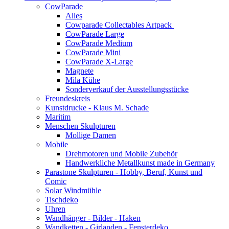
CowParade
Alles
Cowparade Collectables Artpack
CowParade Large
CowParade Medium
CowParade Mini
CowParade X-Large
Magnete
Mila Kühe
Sonderverkauf der Ausstellungsstücke
Freundeskreis
Kunstdrucke - Klaus M. Schade
Maritim
Menschen Skulpturen
Mollige Damen
Mobile
Drehmotoren und Mobile Zubehör
Handwerkliche Metallkunst made in Germany
Parastone Skulpturen - Hobby, Beruf, Kunst und
Comic
Solar Windmühle
Tischdeko
Uhren
Wandhänger - Bilder - Haken
Wandketten - Girlanden - Fensterdeko