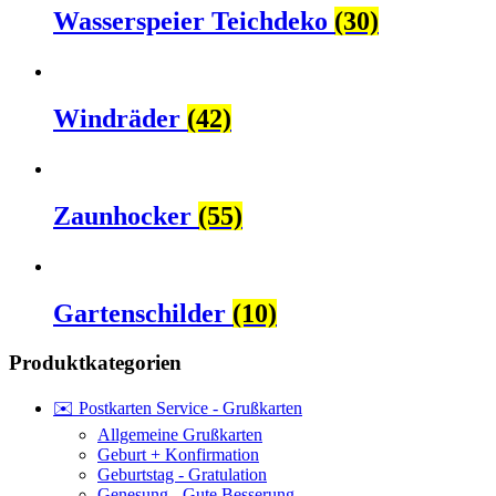
Wasserspeier Teichdeko
(30)
Windräder
(42)
Zaunhocker
(55)
Gartenschilder
(10)
Produktkategorien
✉️ Postkarten Service - Grußkarten
Allgemeine Grußkarten
Geburt + Konfirmation
Geburtstag - Gratulation
Genesung - Gute Besserung