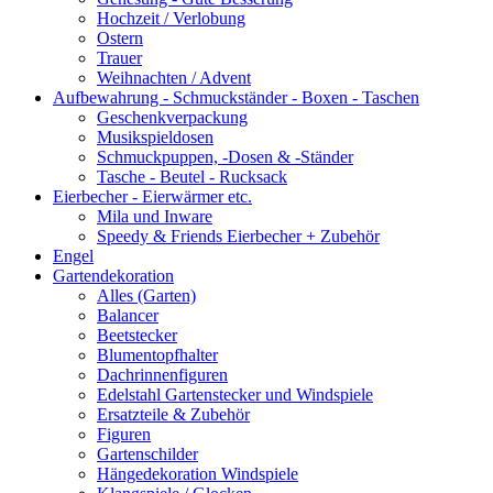
Hochzeit / Verlobung
Ostern
Trauer
Weihnachten / Advent
Aufbewahrung - Schmuckständer - Boxen - Taschen
Geschenkverpackung
Musikspieldosen
Schmuckpuppen, -Dosen & -Ständer
Tasche - Beutel - Rucksack
Eierbecher - Eierwärmer etc.
Mila und Inware
Speedy & Friends Eierbecher + Zubehör
Engel
Gartendekoration
Alles (Garten)
Balancer
Beetstecker
Blumentopfhalter
Dachrinnenfiguren
Edelstahl Gartenstecker und Windspiele
Ersatzteile & Zubehör
Figuren
Gartenschilder
Hängedekoration Windspiele