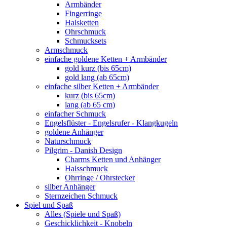
Armbänder
Fingerringe
Halsketten
Ohrschmuck
Schmucksets
Armschmuck
einfache goldene Ketten + Armbänder
gold kurz (bis 65cm)
gold lang (ab 65cm)
einfache silber Ketten + Armbänder
kurz (bis 65cm)
lang (ab 65 cm)
einfacher Schmuck
Engelsflüster - Engelsrufer - Klangkugeln
goldene Anhänger
Naturschmuck
Pilgrim - Danish Design
Charms Ketten und Anhänger
Halsschmuck
Ohrringe / Ohrstecker
silber Anhänger
Sternzeichen Schmuck
Spiel und Spaß
Alles (Spiele und Spaß)
Geschicklichkeit - Knobeln