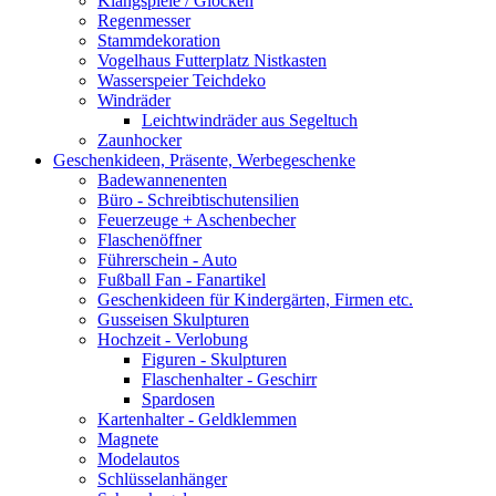
Klangspiele / Glocken
Regenmesser
Stammdekoration
Vogelhaus Futterplatz Nistkasten
Wasserspeier Teichdeko
Windräder
Leichtwindräder aus Segeltuch
Zaunhocker
Geschenkideen, Präsente, Werbegeschenke
Badewannenenten
Büro - Schreibtischutensilien
Feuerzeuge + Aschenbecher
Flaschenöffner
Führerschein - Auto
Fußball Fan - Fanartikel
Geschenkideen für Kindergärten, Firmen etc.
Gusseisen Skulpturen
Hochzeit - Verlobung
Figuren - Skulpturen
Flaschenhalter - Geschirr
Spardosen
Kartenhalter - Geldklemmen
Magnete
Modelautos
Schlüsselanhänger