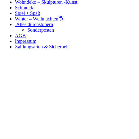
Wohndeko – Skulpturen -Kunst
Schmuck
Spiel + Spaß
Winter – Weihnachten🎅
Alles durchstöbern
Sonderposten
AGB
Impressum
Zahlungsarten & Sicherheit