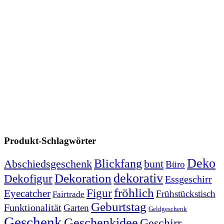
Produkt-Schlagwörter
Deko
Blickfang
Abschiedsgeschenk
bunt
Büro
dekorativ
Dekoration
Dekofigur
Essgeschirr
fröhlich
Figur
Eyecatcher
Frühstückstisch
Fairtrade
Geburtstag
Funktionalität
Garten
Geldgeschenk
Geschenk
Geschenkidee
Geschirr