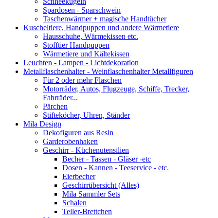
Schneekugeln
Spardosen - Sparschwein
Taschenwärmer + magische Handtücher
Kuscheltiere, Handpuppen und andere Wärmetiere
Hausschuhe, Wärmekissen etc.
Stofftier Handpuppen
Wärmetiere und Kältekissen
Leuchten - Lampen - Lichtdekoration
Metallflaschenhalter - Weinflaschenhalter Metallfiguren
Für 2 oder mehr Flaschen
Motorräder, Autos, Flugzeuge, Schiffe, Trecker,
Fahrräder...
Pärchen
Stifteköcher, Uhren, Ständer
Mila Design
Dekofiguren aus Resin
Garderobenhaken
Geschirr - Küchenutensilien
Becher - Tassen - Gläser -etc
Dosen - Kannen - Teeservice - etc.
Eierbecher
Geschirrübersicht (Alles)
Mila Sammler Sets
Schalen
Teller-Brettchen