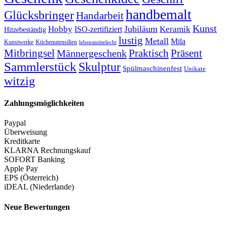
handbemalt
Glücksbringer
Handarbeit
Kunst
Jubiläum
Keramik
Hobby
ISO-zertifiziert
Hitzebeständig
lustig
Metall
Mila
Kunstwerke
Küchenutensilien
lebensmittelecht
Mitbringsel
Praktisch
Präsent
Männergeschenk
Sammlerstück
Skulptur
Spülmaschinenfest
Unikate
witzig
Zahlungsmöglichkeiten
Paypal
Überweisung
Kreditkarte
KLARNA Rechnungskauf
SOFORT Banking
Apple Pay
EPS (Österreich)
iDEAL (Niederlande)
Neue Bewertungen