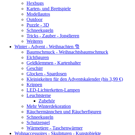
Hexbugs
Karten- und Brettspiele
Modellautos
Outdoor
Puzzle - 3D
Schneekugeln
Tricks - Zauber - Jonglieren
Weiteres
Winter - Advent - Weihnachten 🎅
Baumschmuck - Weihnachtsbaumschmuck
Elchfiguren
Geldklemmen - Kartenhalter
Geschirr
Glocken - Spardosen
Kleinigkeiten für den Adventskalender (bis 3,99 €)
Krippen
LED-Lichterketten-Lampen
Leuchtsterne
Zubehör
Mehr Winterdekoration
Räuchermännchen und Räucherfiguren
Schneekugeln
Schutzengel
Wärmetiere - Taschenwärmer
Wohnaccessoires - Skulpturen - Kunstobjekte