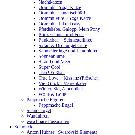
Nachtkatzen
Oommh – Yoga Katze
Oommh … und tschüß!!!
Oommh Pure – Yoga Katze
Oommh.. Take it easy
Pferdeliebe, Galopp, Mein Pony
Prinzessinnen und Feen
Pünktchen + Schmetterlinge
Safari & Dschungel Tiere
Schmetterlinge und Landblume
Sonnenblume
Strand und Meer
Super Cool
Toor! Fußball
True Love + Kiss me (Frösche)
Viel Glück - Marienkäfer
Winter, Ski, Alpenblick
Wolle & Bolle
Pappmache Figuren
Pappmache Engel
Schneekugel
Wanduhren
waschbare Fussmatten
Schmuck
Anton Hübner - Swarovski Elements