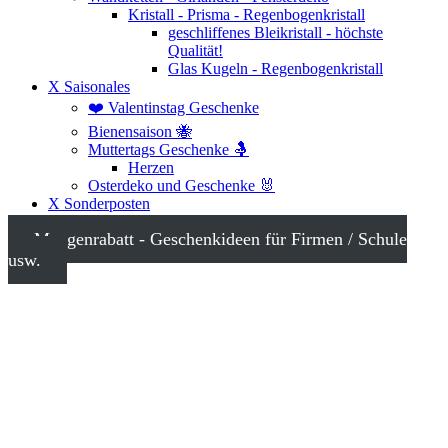
Kristall - Prisma - Regenbogenkristall
geschliffenes Bleikristall - höchste
Qualität!
Glas Kugeln - Regenbogenkristall
X Saisonales
❤️ Valentinstag Geschenke
Bienensaison 🐝
Muttertags Geschenke 🤱
Herzen
Osterdeko und Geschenke 🐰
X Sonderposten
Mengenrabatt - Geschenkideen für Firmen / Schule
usw.