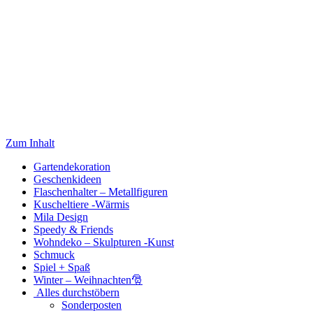
Zum Inhalt
Gartendekoration
Geschenkideen
Flaschenhalter – Metallfiguren
Kuscheltiere -Wärmis
Mila Design
Speedy & Friends
Wohndeko – Skulpturen -Kunst
Schmuck
Spiel + Spaß
Winter – Weihnachten🎅
Alles durchstöbern
Sonderposten