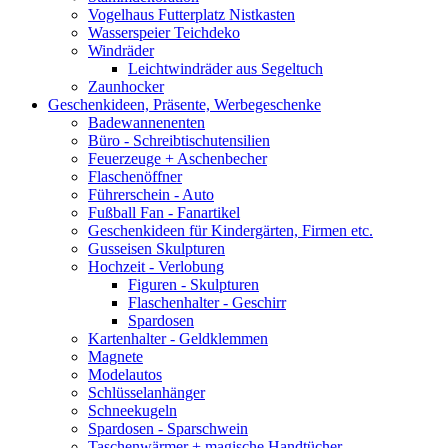
Vogelhaus Futterplatz Nistkasten
Wasserspeier Teichdeko
Windräder
Leichtwindräder aus Segeltuch
Zaunhocker
Geschenkideen, Präsente, Werbegeschenke
Badewannenenten
Büro - Schreibtischutensilien
Feuerzeuge + Aschenbecher
Flaschenöffner
Führerschein - Auto
Fußball Fan - Fanartikel
Geschenkideen für Kindergärten, Firmen etc.
Gusseisen Skulpturen
Hochzeit - Verlobung
Figuren - Skulpturen
Flaschenhalter - Geschirr
Spardosen
Kartenhalter - Geldklemmen
Magnete
Modelautos
Schlüsselanhänger
Schneekugeln
Spardosen - Sparschwein
Taschenwärmer + magische Handtücher