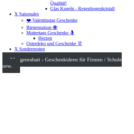
Qualität!
Glas Kugeln - Regenbogenkristall
X Saisonales
❤️ Valentinstag Geschenke
Bienensaison 🐝
Muttertags Geschenke 🤱
Herzen
Osterdeko und Geschenke 🐰
X Sonderposten
Mengenrabatt - Geschenkideen für Firmen / Schule
usw.