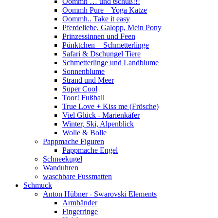
Oommh … und tschüß!!!
Oommh Pure – Yoga Katze
Oommh.. Take it easy
Pferdeliebe, Galopp, Mein Pony
Prinzessinnen und Feen
Pünktchen + Schmetterlinge
Safari & Dschungel Tiere
Schmetterlinge und Landblume
Sonnenblume
Strand und Meer
Super Cool
Toor! Fußball
True Love + Kiss me (Frösche)
Viel Glück - Marienkäfer
Winter, Ski, Alpenblick
Wolle & Bolle
Pappmache Figuren
Pappmache Engel
Schneekugel
Wanduhren
waschbare Fussmatten
Schmuck
Anton Hübner - Swarovski Elements
Armbänder
Fingerringe