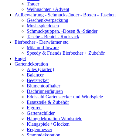
Trauer
Weihnachten / Advent
Aufbewahrung - Schmuckständer - Boxen - Taschen
Geschenkverpackung
Musikspieldosen
Schmuckpuppen, -Dosen & -Ständer
Tasche - Beutel - Rucksack
Eierbecher - Eierwärmer etc.
Mila und Inware
Speedy & Friends Eierbecher + Zubehör
Engel
Gartendekoration
Alles (Garten)
Balancer
Beetstecker
Blumentopfhalter
Dachrinnenfiguren
Edelstahl Gartenstecker und Windspiele
Ersatzteile & Zubehör
Figuren
Gartenschilder
Hängedekoration Windspiele
Klangspiele / Glocken
Regenmesser
Stammdekoration