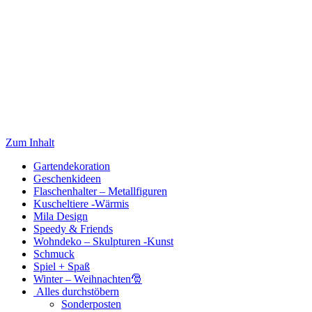
Zum Inhalt
Gartendekoration
Geschenkideen
Flaschenhalter – Metallfiguren
Kuscheltiere -Wärmis
Mila Design
Speedy & Friends
Wohndeko – Skulpturen -Kunst
Schmuck
Spiel + Spaß
Winter – Weihnachten🎅
Alles durchstöbern
Sonderposten