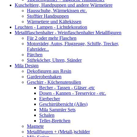
Kuscheltiere, Handpuppen und andere Wärmetiere
Hausschuhe, Wärmekissen etc.
Stofftier Handpuppen
Wärmetiere und Kältekissen
Leuchten - Lampen - Lichtdekoration
Metallflaschenhalter - Weinflaschenhalter Metallfiguren
Für 2 oder mehr Flaschen
Motorräder, Autos, Flugzeuge, Schiffe, Trecker,
Fahrräder...
Pärchen
Stifteköcher, Uhren, Ständer
Mila Design
Dekofiguren aus Resin
Garderobenhaken
Geschirr - Küchenutensilien
Becher - Tassen - Gläser -etc
Dosen - Kannen - Teeservice - etc.
Eierbecher
Geschirrübersicht (Alles)
Mila Sammler Sets
Schalen
Teller-Brettchen
Magnete
Metallfiguren + (Metall-)schilder