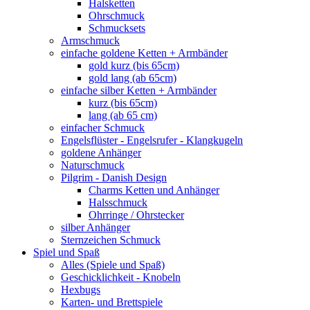
Halsketten
Ohrschmuck
Schmucksets
Armschmuck
einfache goldene Ketten + Armbänder
gold kurz (bis 65cm)
gold lang (ab 65cm)
einfache silber Ketten + Armbänder
kurz (bis 65cm)
lang (ab 65 cm)
einfacher Schmuck
Engelsflüster - Engelsrufer - Klangkugeln
goldene Anhänger
Naturschmuck
Pilgrim - Danish Design
Charms Ketten und Anhänger
Halsschmuck
Ohrringe / Ohrstecker
silber Anhänger
Sternzeichen Schmuck
Spiel und Spaß
Alles (Spiele und Spaß)
Geschicklichkeit - Knobeln
Hexbugs
Karten- und Brettspiele