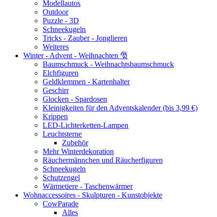
Modellautos
Outdoor
Puzzle - 3D
Schneekugeln
Tricks - Zauber - Jonglieren
Weiteres
Winter - Advent - Weihnachten 🎅
Baumschmuck - Weihnachtsbaumschmuck
Elchfiguren
Geldklemmen - Kartenhalter
Geschirr
Glocken - Spardosen
Kleinigkeiten für den Adventskalender (bis 3,99 €)
Krippen
LED-Lichterketten-Lampen
Leuchtsterne
Zubehör
Mehr Winterdekoration
Räuchermännchen und Räucherfiguren
Schneekugeln
Schutzengel
Wärmetiere - Taschenwärmer
Wohnaccessoires - Skulpturen - Kunstobjekte
CowParade
Alles