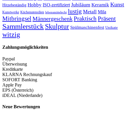
Kunst
Jubiläum
Keramik
Hobby
ISO-zertifiziert
Hitzebeständig
lustig
Metall
Mila
Kunstwerke
Küchenutensilien
lebensmittelecht
Mitbringsel
Praktisch
Präsent
Männergeschenk
Sammlerstück
Skulptur
Spülmaschinenfest
Unikate
witzig
Zahlungsmöglichkeiten
Paypal
Überweisung
Kreditkarte
KLARNA Rechnungskauf
SOFORT Banking
Apple Pay
EPS (Österreich)
iDEAL (Niederlande)
Neue Bewertungen