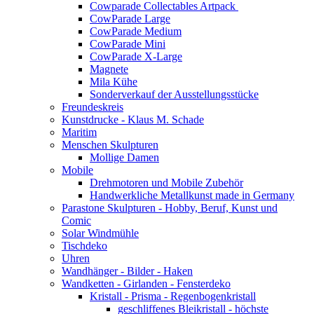
Cowparade Collectables Artpack
CowParade Large
CowParade Medium
CowParade Mini
CowParade X-Large
Magnete
Mila Kühe
Sonderverkauf der Ausstellungsstücke
Freundeskreis
Kunstdrucke - Klaus M. Schade
Maritim
Menschen Skulpturen
Mollige Damen
Mobile
Drehmotoren und Mobile Zubehör
Handwerkliche Metallkunst made in Germany
Parastone Skulpturen - Hobby, Beruf, Kunst und
Comic
Solar Windmühle
Tischdeko
Uhren
Wandhänger - Bilder - Haken
Wandketten - Girlanden - Fensterdeko
Kristall - Prisma - Regenbogenkristall
geschliffenes Bleikristall - höchste