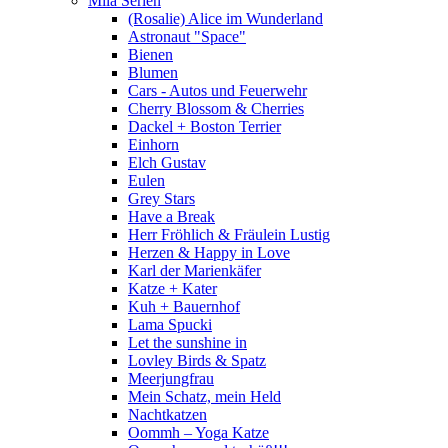
Mila Serien
(Rosalie) Alice im Wunderland
Astronaut "Space"
Bienen
Blumen
Cars - Autos und Feuerwehr
Cherry Blossom & Cherries
Dackel + Boston Terrier
Einhorn
Elch Gustav
Eulen
Grey Stars
Have a Break
Herr Fröhlich & Fräulein Lustig
Herzen & Happy in Love
Karl der Marienkäfer
Katze + Kater
Kuh + Bauernhof
Lama Spucki
Let the sunshine in
Lovley Birds & Spatz
Meerjungfrau
Mein Schatz, mein Held
Nachtkatzen
Oommh – Yoga Katze