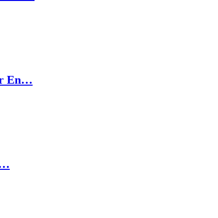
er En…
̵…