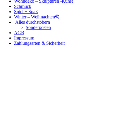
Wohndeko – Skulpturen -Kunst
Schmuck
Spiel + Spaß
Winter – Weihnachten🎅
Alles durchstöbern
Sonderposten
AGB
Impressum
Zahlungsarten & Sicherheit