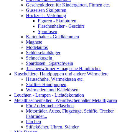
Geschenkideen für Kindergärten, Firmen etc.
Gusseisen Skulpturen
Hochzeit - Verlobung
Figuren - Skulpturen
Flaschenhalter - Geschirr
Spardosen
Kartenhalter - Geldklemmen
Magnete
Modelautos
Schlüsselanhänger
Schneekugeln
Spardosen - Sparschwein
Taschenwärmer + magische Handtücher
Kuscheltiere, Handpuppen und andere Wärmetiere
Hausschuhe, Wärmekissen etc.
Stofftier Handpuppen
Wärmetiere und Kältekissen
Leuchten - Lampen - Lichtdekoration
Metallflaschenhalter - Weinflaschenhalter Metallfiguren
Für 2 oder mehr Flaschen
Motorräder, Autos, Flugzeuge, Schiffe, Trecker,
Fahrräder...
Pärchen
Stifteköcher, Uhren, Ständer