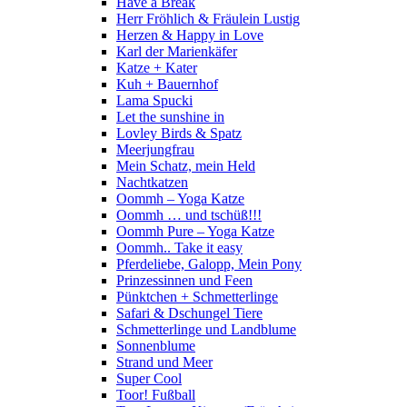
Have a Break
Herr Fröhlich & Fräulein Lustig
Herzen & Happy in Love
Karl der Marienkäfer
Katze + Kater
Kuh + Bauernhof
Lama Spucki
Let the sunshine in
Lovley Birds & Spatz
Meerjungfrau
Mein Schatz, mein Held
Nachtkatzen
Oommh – Yoga Katze
Oommh … und tschüß!!!
Oommh Pure – Yoga Katze
Oommh.. Take it easy
Pferdeliebe, Galopp, Mein Pony
Prinzessinnen und Feen
Pünktchen + Schmetterlinge
Safari & Dschungel Tiere
Schmetterlinge und Landblume
Sonnenblume
Strand und Meer
Super Cool
Toor! Fußball