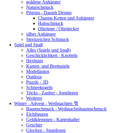
goldene Anhänger
Naturschmuck
Pilgrim - Danish Design
Charms Ketten und Anhänger
Halsschmuck
Ohrringe / Ohrstecker
silber Anhänger
Sternzeichen Schmuck
Spiel und Spaß
Alles (Spiele und Spaß)
Geschicklichkeit - Knobeln
Hexbugs
Karten- und Brettspiele
Modellautos
Outdoor
Puzzle - 3D
Schneekugeln
Tricks - Zauber - Jonglieren
Weiteres
Winter - Advent - Weihnachten 🎅
Baumschmuck - Weihnachtsbaumschmuck
Elchfiguren
Geldklemmen - Kartenhalter
Geschirr
Glocken - Spardosen