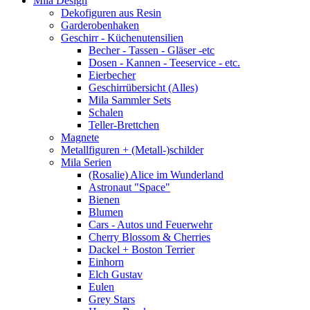
Mila Design
Dekofiguren aus Resin
Garderobenhaken
Geschirr - Küchenutensilien
Becher - Tassen - Gläser -etc
Dosen - Kannen - Teeservice - etc.
Eierbecher
Geschirrübersicht (Alles)
Mila Sammler Sets
Schalen
Teller-Brettchen
Magnete
Metallfiguren + (Metall-)schilder
Mila Serien
(Rosalie) Alice im Wunderland
Astronaut "Space"
Bienen
Blumen
Cars - Autos und Feuerwehr
Cherry Blossom & Cherries
Dackel + Boston Terrier
Einhorn
Elch Gustav
Eulen
Grey Stars