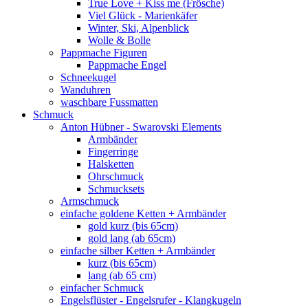
True Love + Kiss me (Frösche)
Viel Glück - Marienkäfer
Winter, Ski, Alpenblick
Wolle & Bolle
Pappmache Figuren
Pappmache Engel
Schneekugel
Wanduhren
waschbare Fussmatten
Schmuck
Anton Hübner - Swarovski Elements
Armbänder
Fingerringe
Halsketten
Ohrschmuck
Schmucksets
Armschmuck
einfache goldene Ketten + Armbänder
gold kurz (bis 65cm)
gold lang (ab 65cm)
einfache silber Ketten + Armbänder
kurz (bis 65cm)
lang (ab 65 cm)
einfacher Schmuck
Engelsflüster - Engelsrufer - Klangkugeln