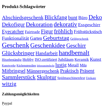
Produkt-Schlagwörter
Deko
Blickfang
Abschiedsgeschenk
bunt
Büro
dekorativ
Dekoration
Dekofigur
Essgeschirr
fröhlich
Figur
Eyecatcher
Frühstückstisch
Fairtrade
Geburtstag
Funktionalität
Garten
Geldgeschenk
Geschenk
Geschenkidee
Geschirr
handbemalt
Glücksbringer
Handarbeit
Kunst
Jubiläum
Keramik
Hobby
ISO-zertifiziert
Hitzebeständig
lustig
Metall
Mila
Kunstwerke
Küchenutensilien
lebensmittelecht
Mitbringsel
Praktisch
Präsent
Männergeschenk
Sammlerstück
Skulptur
Spülmaschinenfest
Unikate
witzig
Zahlungsmöglichkeiten
Paypal