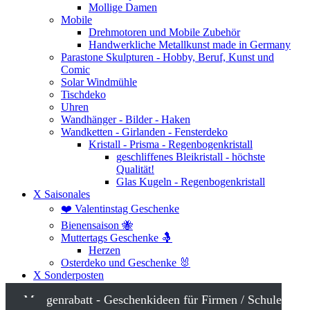
Mollige Damen
Mobile
Drehmotoren und Mobile Zubehör
Handwerkliche Metallkunst made in Germany
Parastone Skulpturen - Hobby, Beruf, Kunst und
Comic
Solar Windmühle
Tischdeko
Uhren
Wandhänger - Bilder - Haken
Wandketten - Girlanden - Fensterdeko
Kristall - Prisma - Regenbogenkristall
geschliffenes Bleikristall - höchste
Qualität!
Glas Kugeln - Regenbogenkristall
X Saisonales
❤️ Valentinstag Geschenke
Bienensaison 🐝
Muttertags Geschenke 🤱
Herzen
Osterdeko und Geschenke 🐰
X Sonderposten
Mengenrabatt - Geschenkideen für Firmen / Schule