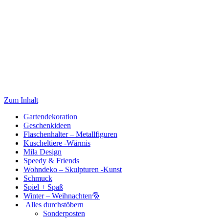
Zum Inhalt
Gartendekoration
Geschenkideen
Flaschenhalter – Metallfiguren
Kuscheltiere -Wärmis
Mila Design
Speedy & Friends
Wohndeko – Skulpturen -Kunst
Schmuck
Spiel + Spaß
Winter – Weihnachten🎅
Alles durchstöbern
Sonderposten