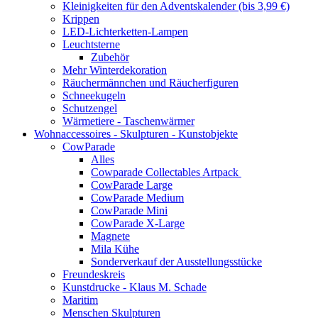
Kleinigkeiten für den Adventskalender (bis 3,99 €)
Krippen
LED-Lichterketten-Lampen
Leuchtsterne
Zubehör
Mehr Winterdekoration
Räuchermännchen und Räucherfiguren
Schneekugeln
Schutzengel
Wärmetiere - Taschenwärmer
Wohnaccessoires - Skulpturen - Kunstobjekte
CowParade
Alles
Cowparade Collectables Artpack
CowParade Large
CowParade Medium
CowParade Mini
CowParade X-Large
Magnete
Mila Kühe
Sonderverkauf der Ausstellungsstücke
Freundeskreis
Kunstdrucke - Klaus M. Schade
Maritim
Menschen Skulpturen