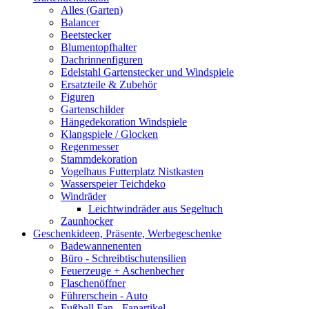
Alles (Garten)
Balancer
Beetstecker
Blumentopfhalter
Dachrinnenfiguren
Edelstahl Gartenstecker und Windspiele
Ersatzteile & Zubehör
Figuren
Gartenschilder
Hängedekoration Windspiele
Klangspiele / Glocken
Regenmesser
Stammdekoration
Vogelhaus Futterplatz Nistkasten
Wasserspeier Teichdeko
Windräder
Leichtwindräder aus Segeltuch
Zaunhocker
Geschenkideen, Präsente, Werbegeschenke
Badewannenenten
Büro - Schreibtischutensilien
Feuerzeuge + Aschenbecher
Flaschenöffner
Führerschein - Auto
Fußball Fan - Fanartikel