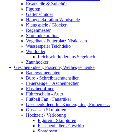
Ersatzteile & Zubehör
Figuren
Gartenschilder
Hängedekoration Windspiele
Klangspiele / Glocken
Regenmesser
Stammdekoration
Vogelhaus Futterplatz Nistkasten
Wasserspeier Teichdeko
Windräder
Leichtwindräder aus Segeltuch
Zaunhocker
Geschenkideen, Präsente, Werbegeschenke
Badewannenenten
Büro - Schreibtischutensilien
Feuerzeuge + Aschenbecher
Flaschenöffner
Führerschein - Auto
Fußball Fan - Fanartikel
Geschenkideen für Kindergärten, Firmen etc.
Gusseisen Skulpturen
Hochzeit - Verlobung
Figuren - Skulpturen
Flaschenhalter - Geschirr
Spardosen