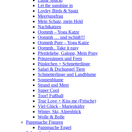
Lama Spucki
Let the sunshine in
Lovley Birds & Spatz
Meerjungfrau
Mein Schatz, mein Held
Nachtkatzen
Oommh – Yoga Katze
Oommh … und tschüß!!!
Oommh Pure – Yoga Katze
Oommh.. Take it easy
Pferdeliebe, Galopp, Mein Pony
Prinzessinnen und Feen
Pünktchen + Schmetterlinge
Safari & Dschungel Tiere
Schmetterlinge und Landblume
Sonnenblume
Strand und Meer
Super Cool
Toor! Fußball
True Love + Kiss me (Frösche)
Viel Glück - Marienkäfer
Winter, Ski, Alpenblick
Wolle & Bolle
Pappmache Figuren
Pappmache Engel