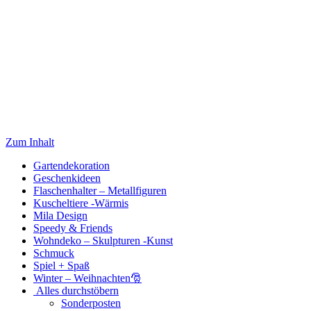
Zum Inhalt
Gartendekoration
Geschenkideen
Flaschenhalter – Metallfiguren
Kuscheltiere -Wärmis
Mila Design
Speedy & Friends
Wohndeko – Skulpturen -Kunst
Schmuck
Spiel + Spaß
Winter – Weihnachten🎅
Alles durchstöbern
Sonderposten