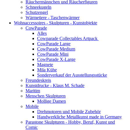
Räuchermännchen und Räucherfiguren
Schneekugeln
Schutzengel
Wärmetiere - Taschenwärmer
Wohnaccessoires - Skulpturen - Kunstobjekte
CowParade
Alles
Cowparade Collectables Artpack
CowParade Large
CowParade Medium
CowParade Mini
CowParade X-Large
Magnete
Mila Kühe
Sonderverkauf der Ausstellungsstücke
Freundeskreis
Kunstdrucke - Klaus M. Schade
Maritim
Menschen Skulpturen
Mollige Damen
Mobile
Drehmotoren und Mobile Zubehör
Handwerkliche Metallkunst made in Germany
Parastone Skulpturen - Hobby, Beruf, Kunst und
Comic