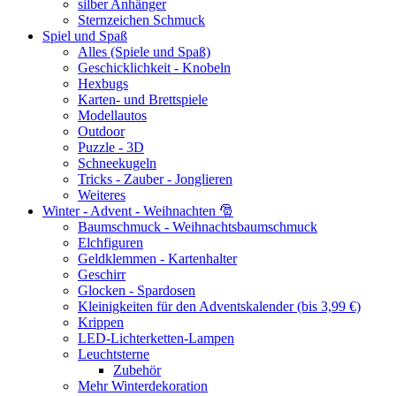
silber Anhänger
Sternzeichen Schmuck
Spiel und Spaß
Alles (Spiele und Spaß)
Geschicklichkeit - Knobeln
Hexbugs
Karten- und Brettspiele
Modellautos
Outdoor
Puzzle - 3D
Schneekugeln
Tricks - Zauber - Jonglieren
Weiteres
Winter - Advent - Weihnachten 🎅
Baumschmuck - Weihnachtsbaumschmuck
Elchfiguren
Geldklemmen - Kartenhalter
Geschirr
Glocken - Spardosen
Kleinigkeiten für den Adventskalender (bis 3,99 €)
Krippen
LED-Lichterketten-Lampen
Leuchtsterne
Zubehör
Mehr Winterdekoration