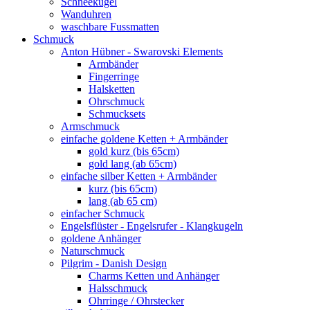
Schneekugel
Wanduhren
waschbare Fussmatten
Schmuck
Anton Hübner - Swarovski Elements
Armbänder
Fingerringe
Halsketten
Ohrschmuck
Schmucksets
Armschmuck
einfache goldene Ketten + Armbänder
gold kurz (bis 65cm)
gold lang (ab 65cm)
einfache silber Ketten + Armbänder
kurz (bis 65cm)
lang (ab 65 cm)
einfacher Schmuck
Engelsflüster - Engelsrufer - Klangkugeln
goldene Anhänger
Naturschmuck
Pilgrim - Danish Design
Charms Ketten und Anhänger
Halsschmuck
Ohrringe / Ohrstecker