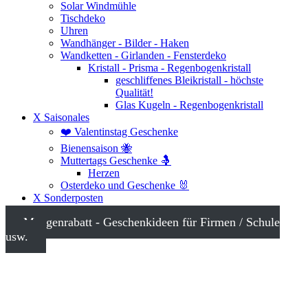
Solar Windmühle
Tischdeko
Uhren
Wandhänger - Bilder - Haken
Wandketten - Girlanden - Fensterdeko
Kristall - Prisma - Regenbogenkristall
geschliffenes Bleikristall - höchste
Qualität!
Glas Kugeln - Regenbogenkristall
X Saisonales
❤️ Valentinstag Geschenke
Bienensaison 🐝
Muttertags Geschenke 🤱
Herzen
Osterdeko und Geschenke 🐰
X Sonderposten
Mengenrabatt - Geschenkideen für Firmen / Schule
usw.