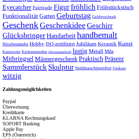
fröhlich
Figur
Eyecatcher
Frühstückstisch
Fairtrade
Geburtstag
Funktionalität
Garten
Geldgeschenk
Geschenk
Geschenkidee
Geschirr
handbemalt
Glücksbringer
Handarbeit
Kunst
Jubiläum
Keramik
Hobby
ISO-zertifiziert
Hitzebeständig
lustig
Metall
Mila
Kunstwerke
Küchenutensilien
lebensmittelecht
Mitbringsel
Praktisch
Präsent
Männergeschenk
Sammlerstück
Skulptur
Spülmaschinenfest
Unikate
witzig
Zahlungsmöglichkeiten
Paypal
Überweisung
Kreditkarte
KLARNA Rechnungskauf
SOFORT Banking
Apple Pay
EPS (Österreich)