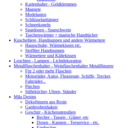
Kartenhalter - Geldklemmen
Magnete
Modelautos
Schlüsselanhänger
Schneekugeln
Spardosen - Sparschwein
Taschenwärmer + magische Handtücher
Kuscheltiere, Handpuppen und andere Wärmetiere
Hausschuhe, Wärmekissen etc.
Stofftier Handpuppen
Wärmetiere und Kältekissen
Leuchten - Lampen - Lichtdekoration
Metallflaschenhalter - Weinflaschenhalter Metallfiguren
Für 2 oder mehr Flaschen
Motorräder, Autos, Flugzeuge, Schiffe, Trecker,
Fahrräder...
Pärchen
Stifteköcher, Uhren, Ständer
Mila Design
Dekofiguren aus Resin
Garderobenhaken
Geschirr - Küchenutensilien
Becher - Tassen - Gläser -etc
Dosen - Kannen - Teeservice - etc.
Eierbecher