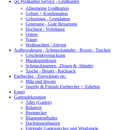
✉️ Postkarten Service - Grußkarten
Allgemeine Grußkarten
Geburt + Konfirmation
Geburtstag - Gratulation
Genesung - Gute Besserung
Hochzeit / Verlobung
Ostern
Trauer
Weihnachten / Advent
Aufbewahrung - Schmuckständer - Boxen - Taschen
Geschenkverpackung
Musikspieldosen
Schmuckpuppen, -Dosen & -Ständer
Tasche - Beutel - Rucksack
Eierbecher - Eierwärmer etc.
Mila und Inware
Speedy & Friends Eierbecher + Zubehör
Engel
Gartendekoration
Alles (Garten)
Balancer
Beetstecker
Blumentopfhalter
Dachrinnenfiguren
Edelstahl Gartenstecker und Windspiele