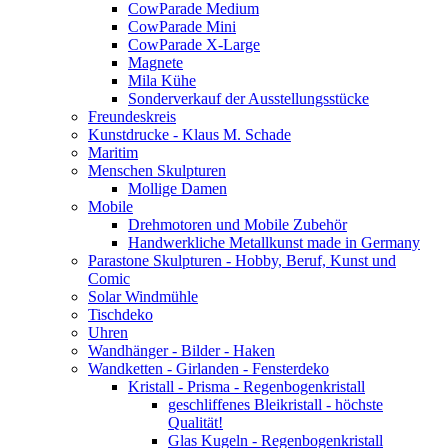
CowParade Medium
CowParade Mini
CowParade X-Large
Magnete
Mila Kühe
Sonderverkauf der Ausstellungsstücke
Freundeskreis
Kunstdrucke - Klaus M. Schade
Maritim
Menschen Skulpturen
Mollige Damen
Mobile
Drehmotoren und Mobile Zubehör
Handwerkliche Metallkunst made in Germany
Parastone Skulpturen - Hobby, Beruf, Kunst und
Comic
Solar Windmühle
Tischdeko
Uhren
Wandhänger - Bilder - Haken
Wandketten - Girlanden - Fensterdeko
Kristall - Prisma - Regenbogenkristall
geschliffenes Bleikristall - höchste
Qualität!
Glas Kugeln - Regenbogenkristall