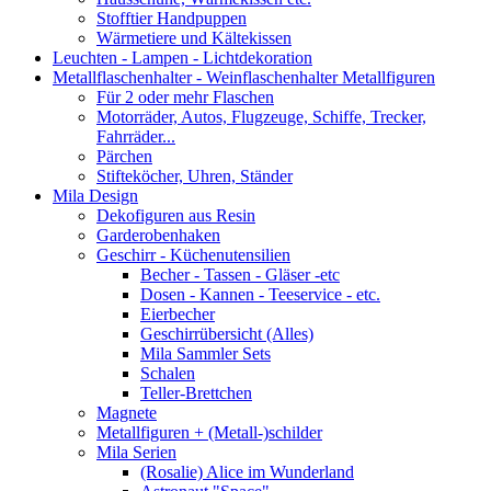
Stofftier Handpuppen
Wärmetiere und Kältekissen
Leuchten - Lampen - Lichtdekoration
Metallflaschenhalter - Weinflaschenhalter Metallfiguren
Für 2 oder mehr Flaschen
Motorräder, Autos, Flugzeuge, Schiffe, Trecker,
Fahrräder...
Pärchen
Stifteköcher, Uhren, Ständer
Mila Design
Dekofiguren aus Resin
Garderobenhaken
Geschirr - Küchenutensilien
Becher - Tassen - Gläser -etc
Dosen - Kannen - Teeservice - etc.
Eierbecher
Geschirrübersicht (Alles)
Mila Sammler Sets
Schalen
Teller-Brettchen
Magnete
Metallfiguren + (Metall-)schilder
Mila Serien
(Rosalie) Alice im Wunderland