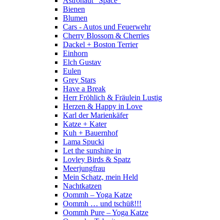
Astronaut "Space"
Bienen
Blumen
Cars - Autos und Feuerwehr
Cherry Blossom & Cherries
Dackel + Boston Terrier
Einhorn
Elch Gustav
Eulen
Grey Stars
Have a Break
Herr Fröhlich & Fräulein Lustig
Herzen & Happy in Love
Karl der Marienkäfer
Katze + Kater
Kuh + Bauernhof
Lama Spucki
Let the sunshine in
Lovley Birds & Spatz
Meerjungfrau
Mein Schatz, mein Held
Nachtkatzen
Oommh – Yoga Katze
Oommh … und tschüß!!!
Oommh Pure – Yoga Katze