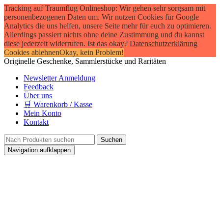
Tracking auf Traumflug Onlineshop: Wir gehen sehr sorgsam mit
personenbezogenen Daten um. Wir nutzen Cookies für Google
Analytics die uns helfen, unsere Seite mehr für euch zu optimieren.
Allerdings passiert nichts ohne deine Zustimmung und du kannst
diese jederzeit widerrufen. Ist das okay?
Datenschutzerklärung
Cookies ablehnen
Okay, kein Problem!
Originelle Geschenke, Sammlerstücke und Raritäten
Newsletter Anmeldung
Feedback
Über uns
🛒 Warenkorb / Kasse
Mein Konto
Kontakt
Navigation aufklappen