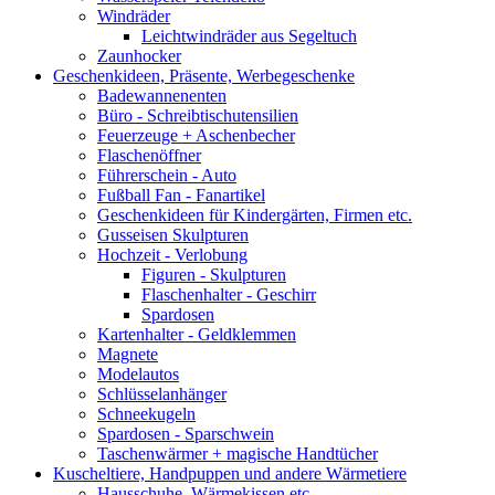
Windräder
Leichtwindräder aus Segeltuch
Zaunhocker
Geschenkideen, Präsente, Werbegeschenke
Badewannenenten
Büro - Schreibtischutensilien
Feuerzeuge + Aschenbecher
Flaschenöffner
Führerschein - Auto
Fußball Fan - Fanartikel
Geschenkideen für Kindergärten, Firmen etc.
Gusseisen Skulpturen
Hochzeit - Verlobung
Figuren - Skulpturen
Flaschenhalter - Geschirr
Spardosen
Kartenhalter - Geldklemmen
Magnete
Modelautos
Schlüsselanhänger
Schneekugeln
Spardosen - Sparschwein
Taschenwärmer + magische Handtücher
Kuscheltiere, Handpuppen und andere Wärmetiere
Hausschuhe, Wärmekissen etc.