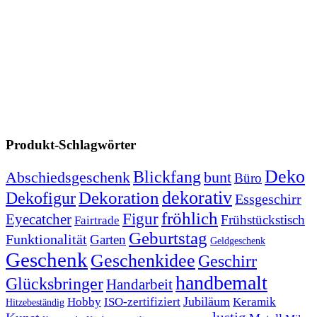
Produkt-Schlagwörter
Deko
Blickfang
Abschiedsgeschenk
bunt
Büro
Dekoration
dekorativ
Dekofigur
Essgeschirr
fröhlich
Figur
Eyecatcher
Frühstückstisch
Fairtrade
Geburtstag
Funktionalität
Garten
Geldgeschenk
Geschenk
Geschenkidee
Geschirr
handbemalt
Glücksbringer
Handarbeit
Jubiläum
Hobby
ISO-zertifiziert
Keramik
Hitzebeständig