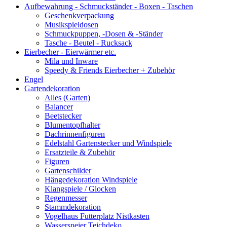
Aufbewahrung - Schmuckständer - Boxen - Taschen
Geschenkverpackung
Musikspieldosen
Schmuckpuppen, -Dosen & -Ständer
Tasche - Beutel - Rucksack
Eierbecher - Eierwärmer etc.
Mila und Inware
Speedy & Friends Eierbecher + Zubehör
Engel
Gartendekoration
Alles (Garten)
Balancer
Beetstecker
Blumentopfhalter
Dachrinnenfiguren
Edelstahl Gartenstecker und Windspiele
Ersatzteile & Zubehör
Figuren
Gartenschilder
Hängedekoration Windspiele
Klangspiele / Glocken
Regenmesser
Stammdekoration
Vogelhaus Futterplatz Nistkasten
Wasserspeier Teichdeko