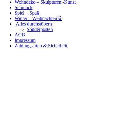
Wohndeko – Skulpturen -Kunst
Schmuck
Spiel + Spaß
Winter – Weihnachten🎅
Alles durchstöbern
Sonderposten
AGB
Impressum
Zahlungsarten & Sicherheit