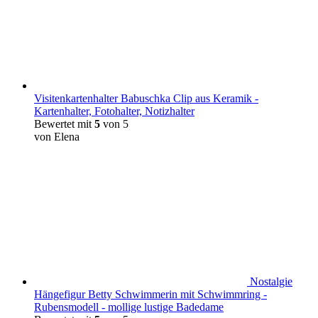
Visitenkartenhalter Babuschka Clip aus Keramik -
Kartenhalter, Fotohalter, Notizhalter
Bewertet mit
5
von 5
von Elena
Nostalgie
Hängefigur Betty Schwimmerin mit Schwimmring -
Rubensmodell - mollige lustige Badedame