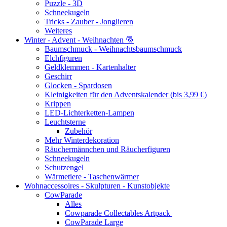
Puzzle - 3D
Schneekugeln
Tricks - Zauber - Jonglieren
Weiteres
Winter - Advent - Weihnachten 🎅
Baumschmuck - Weihnachtsbaumschmuck
Elchfiguren
Geldklemmen - Kartenhalter
Geschirr
Glocken - Spardosen
Kleinigkeiten für den Adventskalender (bis 3,99 €)
Krippen
LED-Lichterketten-Lampen
Leuchtsterne
Zubehör
Mehr Winterdekoration
Räuchermännchen und Räucherfiguren
Schneekugeln
Schutzengel
Wärmetiere - Taschenwärmer
Wohnaccessoires - Skulpturen - Kunstobjekte
CowParade
Alles
Cowparade Collectables Artpack
CowParade Large