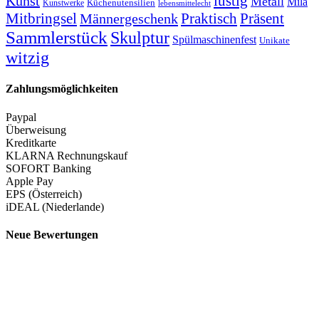
lustig
Kunst
Metall
Mila
Kunstwerke
Küchenutensilien
lebensmittelecht
Mitbringsel
Praktisch
Präsent
Männergeschenk
Sammlerstück
Skulptur
Spülmaschinenfest
Unikate
witzig
Zahlungsmöglichkeiten
Paypal
Überweisung
Kreditkarte
KLARNA Rechnungskauf
SOFORT Banking
Apple Pay
EPS (Österreich)
iDEAL (Niederlande)
Neue Bewertungen