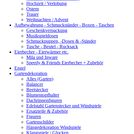
Hochzeit / Verlobung
Ostern
Trauer
Weihnachten / Advent
Aufbewahrung - Schmuckständer - Boxen - Taschen
Geschenkverpackung
Musikspieldosen
Schmuckpuppen, -Dosen & -Ständer
Tasche - Beutel - Rucksack
Eierbecher - Eierwärmer etc.
Mila und Inware
Speedy & Friends Eierbecher + Zubehör
Engel
Gartendekoration
Alles (Garten)
Balancer
Beetstecker
Blumentopfhalter
Dachrinnenfiguren
Edelstahl Gartenstecker und Windspiele
Ersatzteile & Zubehör
Figuren
Gartenschilder
Hängedekoration Windspiele
Klangspiele / Glocken