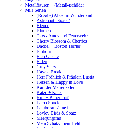
Metallfiguren + (Metall-)schilder
Mila Serien
(Rosalie) Alice im Wunderland
Astronaut "Space"
Bienen
Blumen
Cars - Autos und Feuerwehr
Cherry Blossom & Cherries
Dackel + Boston Terrier
Einhorn
Elch Gustav
Eulen
Grey Stars
Have a Break
Herr Fröhlich & Fräulein Lustig
Herzen & Happy in Love
Karl der Marienkäfer
Katze + Kater
Kuh + Bauernhof
Lama Spucki
Let the sunshine in
Lovley Birds & Spatz
Meerjungfrau
Mein Schatz, mein Held