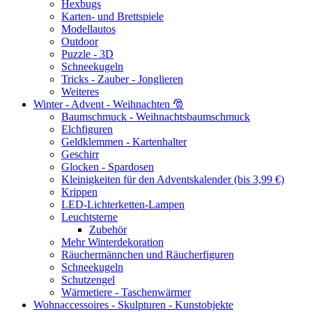
Hexbugs
Karten- und Brettspiele
Modellautos
Outdoor
Puzzle - 3D
Schneekugeln
Tricks - Zauber - Jonglieren
Weiteres
Winter - Advent - Weihnachten 🎅
Baumschmuck - Weihnachtsbaumschmuck
Elchfiguren
Geldklemmen - Kartenhalter
Geschirr
Glocken - Spardosen
Kleinigkeiten für den Adventskalender (bis 3,99 €)
Krippen
LED-Lichterketten-Lampen
Leuchtsterne
Zubehör
Mehr Winterdekoration
Räuchermännchen und Räucherfiguren
Schneekugeln
Schutzengel
Wärmetiere - Taschenwärmer
Wohnaccessoires - Skulpturen - Kunstobjekte