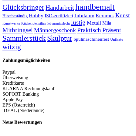
handbemalt
Glücksbringer
Handarbeit
Kunst
Jubiläum
Keramik
Hobby
ISO-zertifiziert
Hitzebeständig
lustig
Metall
Mila
Kunstwerke
Küchenutensilien
lebensmittelecht
Mitbringsel
Praktisch
Präsent
Männergeschenk
Sammlerstück
Skulptur
Spülmaschinenfest
Unikate
witzig
Zahlungsmöglichkeiten
Paypal
Überweisung
Kreditkarte
KLARNA Rechnungskauf
SOFORT Banking
Apple Pay
EPS (Österreich)
iDEAL (Niederlande)
Neue Bewertungen