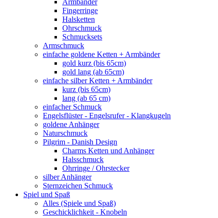
Armbänder
Fingerringe
Halsketten
Ohrschmuck
Schmucksets
Armschmuck
einfache goldene Ketten + Armbänder
gold kurz (bis 65cm)
gold lang (ab 65cm)
einfache silber Ketten + Armbänder
kurz (bis 65cm)
lang (ab 65 cm)
einfacher Schmuck
Engelsflüster - Engelsrufer - Klangkugeln
goldene Anhänger
Naturschmuck
Pilgrim - Danish Design
Charms Ketten und Anhänger
Halsschmuck
Ohrringe / Ohrstecker
silber Anhänger
Sternzeichen Schmuck
Spiel und Spaß
Alles (Spiele und Spaß)
Geschicklichkeit - Knobeln