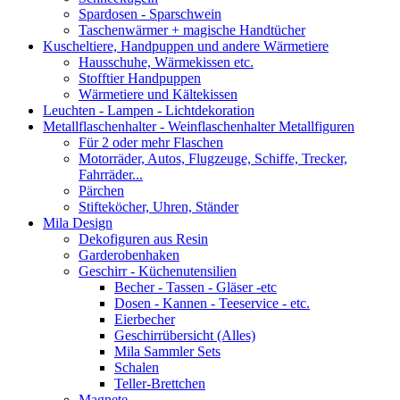
Spardosen - Sparschwein
Taschenwärmer + magische Handtücher
Kuscheltiere, Handpuppen und andere Wärmetiere
Hausschuhe, Wärmekissen etc.
Stofftier Handpuppen
Wärmetiere und Kältekissen
Leuchten - Lampen - Lichtdekoration
Metallflaschenhalter - Weinflaschenhalter Metallfiguren
Für 2 oder mehr Flaschen
Motorräder, Autos, Flugzeuge, Schiffe, Trecker,
Fahrräder...
Pärchen
Stifteköcher, Uhren, Ständer
Mila Design
Dekofiguren aus Resin
Garderobenhaken
Geschirr - Küchenutensilien
Becher - Tassen - Gläser -etc
Dosen - Kannen - Teeservice - etc.
Eierbecher
Geschirrübersicht (Alles)
Mila Sammler Sets
Schalen
Teller-Brettchen
Magnete