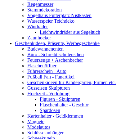
Regenmesser
Stammdekoration
Vogelhaus Futterplatz Nistkasten
Wasserspeier Teichdeko
Windräder
Leichtwindräder aus Segeltuch
Zaunhocker
Geschenkideen, Präsente, Werbegeschenke
Badewannenenten
Büro - Schreibtischutensilien
Feuerzeuge + Aschenbecher
Flaschenöffner
Führerschein - Auto
Fußball Fan - Fanartikel
Geschenkideen für Kindergärten, Firmen etc.
Gusseisen Skulpturen
Hochzeit - Verlobung
Figuren - Skulpturen
Flaschenhalter - Geschirr
Spardosen
Kartenhalter - Geldklemmen
Magnete
Modelautos
Schlüsselanhänger
Schneekugeln