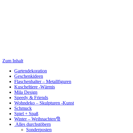
Zum Inhalt
Gartendekoration
Geschenkideen
Flaschenhalter – Metallfiguren
Kuscheltiere -Wärmis
Mila Design
Speedy & Friends
Wohndeko – Skulpturen -Kunst
Schmuck
Spiel + Spaß
Winter – Weihnachten🎅
Alles durchstöbern
Sonderposten