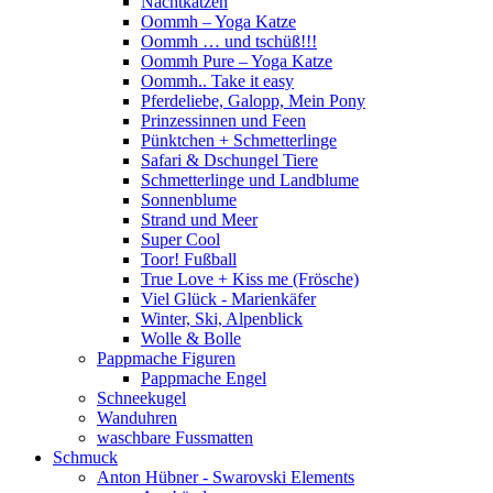
Nachtkatzen
Oommh – Yoga Katze
Oommh … und tschüß!!!
Oommh Pure – Yoga Katze
Oommh.. Take it easy
Pferdeliebe, Galopp, Mein Pony
Prinzessinnen und Feen
Pünktchen + Schmetterlinge
Safari & Dschungel Tiere
Schmetterlinge und Landblume
Sonnenblume
Strand und Meer
Super Cool
Toor! Fußball
True Love + Kiss me (Frösche)
Viel Glück - Marienkäfer
Winter, Ski, Alpenblick
Wolle & Bolle
Pappmache Figuren
Pappmache Engel
Schneekugel
Wanduhren
waschbare Fussmatten
Schmuck
Anton Hübner - Swarovski Elements