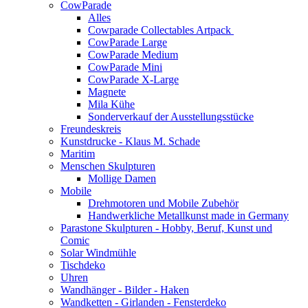
CowParade
Alles
Cowparade Collectables Artpack
CowParade Large
CowParade Medium
CowParade Mini
CowParade X-Large
Magnete
Mila Kühe
Sonderverkauf der Ausstellungsstücke
Freundeskreis
Kunstdrucke - Klaus M. Schade
Maritim
Menschen Skulpturen
Mollige Damen
Mobile
Drehmotoren und Mobile Zubehör
Handwerkliche Metallkunst made in Germany
Parastone Skulpturen - Hobby, Beruf, Kunst und
Comic
Solar Windmühle
Tischdeko
Uhren
Wandhänger - Bilder - Haken
Wandketten - Girlanden - Fensterdeko