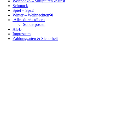
Wohndeko – Skulpturen -Kunst
Schmuck
Spiel + Spaß
Winter – Weihnachten🎅
Alles durchstöbern
Sonderposten
AGB
Impressum
Zahlungsarten & Sicherheit