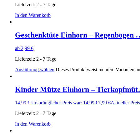
Lieferzeit:
2 - 7 Tage
In den Warenkorb
Geschenktüte Einhorn – Regenbogen 
ab
2,99
€
Lieferzeit:
2 - 7 Tage
Ausführung wählen
Dieses Produkt weist mehrere Varianten a
Kinder Mütze Einhorn – Tierkopfmü
14,99
€
Ursprünglicher Preis war: 14,99 €
7,99
€
Aktueller Preis 
Lieferzeit:
2 - 7 Tage
In den Warenkorb