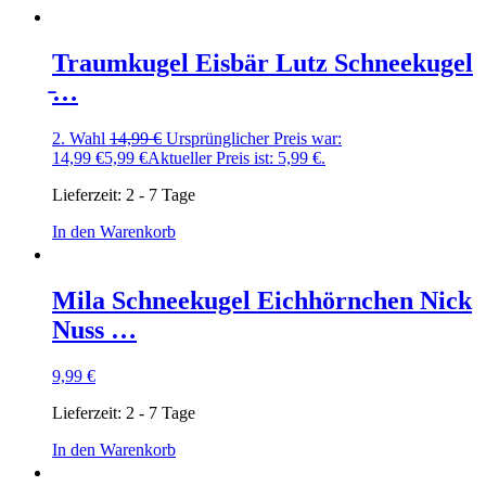
Traumkugel Eisbär Lutz Schneekugel
̵…
2. Wahl
14,99
€
Ursprünglicher Preis war:
14,99 €
5,99
€
Aktueller Preis ist: 5,99 €.
Lieferzeit:
2 - 7 Tage
In den Warenkorb
Mila Schneekugel Eichhörnchen Nick
Nuss …
9,99
€
Lieferzeit:
2 - 7 Tage
In den Warenkorb