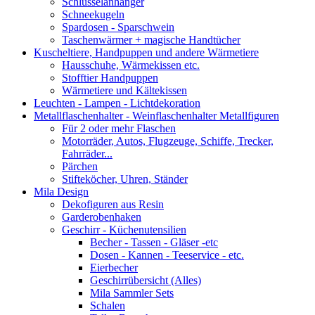
Schlüsselanhänger
Schneekugeln
Spardosen - Sparschwein
Taschenwärmer + magische Handtücher
Kuscheltiere, Handpuppen und andere Wärmetiere
Hausschuhe, Wärmekissen etc.
Stofftier Handpuppen
Wärmetiere und Kältekissen
Leuchten - Lampen - Lichtdekoration
Metallflaschenhalter - Weinflaschenhalter Metallfiguren
Für 2 oder mehr Flaschen
Motorräder, Autos, Flugzeuge, Schiffe, Trecker,
Fahrräder...
Pärchen
Stifteköcher, Uhren, Ständer
Mila Design
Dekofiguren aus Resin
Garderobenhaken
Geschirr - Küchenutensilien
Becher - Tassen - Gläser -etc
Dosen - Kannen - Teeservice - etc.
Eierbecher
Geschirrübersicht (Alles)
Mila Sammler Sets
Schalen