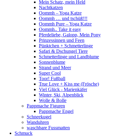
Mein Schatz, mein Held
Nachtkatzen
Oommh – Yoga Katze
Oommh … und tschüß!!!
Oommh Pure – Yoga Katze
Oommh.. Take it easy
Pferdeliebe, Galopp, Mein Pony
Prinzessinnen und Feen
Pünktchen + Schmetterlinge
Safari & Dschungel Tiere
Schmetterlinge und Landblume
Sonnenblume
Strand und Meer
Super Cool
Toor! Fußball
True Love + Kiss me (Frösche)
Viel Glück - Marienkäfer
Winter, Ski, Alpenblick
Wolle & Bolle
Pappmache Figuren
Pappmache Engel
Schneekugel
Wanduhren
waschbare Fussmatten
Schmuck