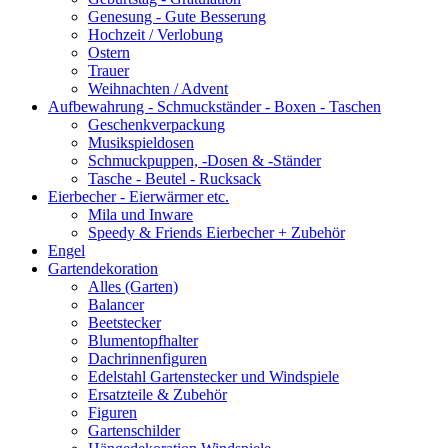
Genesung - Gute Besserung
Hochzeit / Verlobung
Ostern
Trauer
Weihnachten / Advent
Aufbewahrung - Schmuckständer - Boxen - Taschen
Geschenkverpackung
Musikspieldosen
Schmuckpuppen, -Dosen & -Ständer
Tasche - Beutel - Rucksack
Eierbecher - Eierwärmer etc.
Mila und Inware
Speedy & Friends Eierbecher + Zubehör
Engel
Gartendekoration
Alles (Garten)
Balancer
Beetstecker
Blumentopfhalter
Dachrinnenfiguren
Edelstahl Gartenstecker und Windspiele
Ersatzteile & Zubehör
Figuren
Gartenschilder