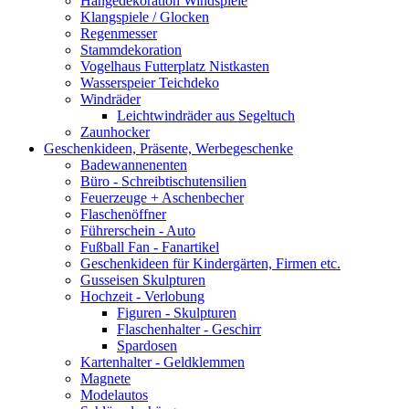
Hängedekoration Windspiele
Klangspiele / Glocken
Regenmesser
Stammdekoration
Vogelhaus Futterplatz Nistkasten
Wasserspeier Teichdeko
Windräder
Leichtwindräder aus Segeltuch
Zaunhocker
Geschenkideen, Präsente, Werbegeschenke
Badewannenenten
Büro - Schreibtischutensilien
Feuerzeuge + Aschenbecher
Flaschenöffner
Führerschein - Auto
Fußball Fan - Fanartikel
Geschenkideen für Kindergärten, Firmen etc.
Gusseisen Skulpturen
Hochzeit - Verlobung
Figuren - Skulpturen
Flaschenhalter - Geschirr
Spardosen
Kartenhalter - Geldklemmen
Magnete
Modelautos