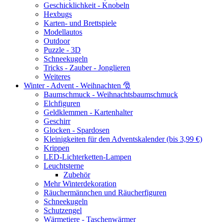
Geschicklichkeit - Knobeln
Hexbugs
Karten- und Brettspiele
Modellautos
Outdoor
Puzzle - 3D
Schneekugeln
Tricks - Zauber - Jonglieren
Weiteres
Winter - Advent - Weihnachten 🎅
Baumschmuck - Weihnachtsbaumschmuck
Elchfiguren
Geldklemmen - Kartenhalter
Geschirr
Glocken - Spardosen
Kleinigkeiten für den Adventskalender (bis 3,99 €)
Krippen
LED-Lichterketten-Lampen
Leuchtsterne
Zubehör
Mehr Winterdekoration
Räuchermännchen und Räucherfiguren
Schneekugeln
Schutzengel
Wärmetiere - Taschenwärmer