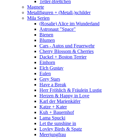
Teller-Brettchen
Magnete
Metallfiguren + (Metall-)schilder
Mila Serien
(Rosalie) Alice im Wunderland
Astronaut "Space"
Bienen
Blumen
Cars - Autos und Feuerwehr
Cherry Blossom & Cherries
Dackel + Boston Terrier
Einhorn
Elch Gustav
Eulen
Grey Stars
Have a Break
Herr Fröhlich & Fräulein Lustig
Herzen & Happy in Love
Karl der Marienkäfer
Katze + Kater
Kuh + Bauernhof
Lama Spucki
Let the sunshine in
Lovley Birds & Spatz
Meerjungfrau