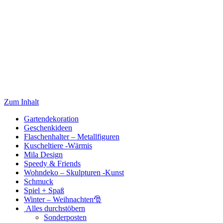
Zum Inhalt
Gartendekoration
Geschenkideen
Flaschenhalter – Metallfiguren
Kuscheltiere -Wärmis
Mila Design
Speedy & Friends
Wohndeko – Skulpturen -Kunst
Schmuck
Spiel + Spaß
Winter – Weihnachten🎅
Alles durchstöbern
Sonderposten