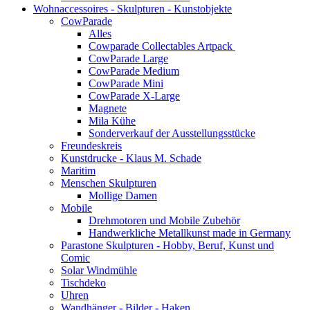
Wohnaccessoires - Skulpturen - Kunstobjekte
CowParade
Alles
Cowparade Collectables Artpack
CowParade Large
CowParade Medium
CowParade Mini
CowParade X-Large
Magnete
Mila Kühe
Sonderverkauf der Ausstellungsstücke
Freundeskreis
Kunstdrucke - Klaus M. Schade
Maritim
Menschen Skulpturen
Mollige Damen
Mobile
Drehmotoren und Mobile Zubehör
Handwerkliche Metallkunst made in Germany
Parastone Skulpturen - Hobby, Beruf, Kunst und
Comic
Solar Windmühle
Tischdeko
Uhren
Wandhänger - Bilder - Haken