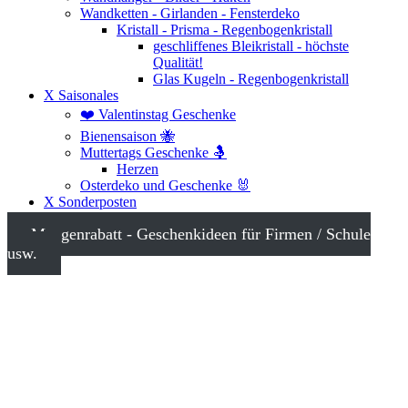
Wandketten - Girlanden - Fensterdeko
Kristall - Prisma - Regenbogenkristall
geschliffenes Bleikristall - höchste
Qualität!
Glas Kugeln - Regenbogenkristall
X Saisonales
❤️ Valentinstag Geschenke
Bienensaison 🐝
Muttertags Geschenke 🤱
Herzen
Osterdeko und Geschenke 🐰
X Sonderposten
Mengenrabatt - Geschenkideen für Firmen / Schule
usw.