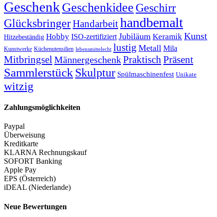
Geschenk
Geschenkidee
Geschirr
handbemalt
Glücksbringer
Handarbeit
Kunst
Jubiläum
Keramik
Hobby
ISO-zertifiziert
Hitzebeständig
lustig
Metall
Mila
Kunstwerke
Küchenutensilien
lebensmittelecht
Mitbringsel
Praktisch
Präsent
Männergeschenk
Sammlerstück
Skulptur
Spülmaschinenfest
Unikate
witzig
Zahlungsmöglichkeiten
Paypal
Überweisung
Kreditkarte
KLARNA Rechnungskauf
SOFORT Banking
Apple Pay
EPS (Österreich)
iDEAL (Niederlande)
Neue Bewertungen