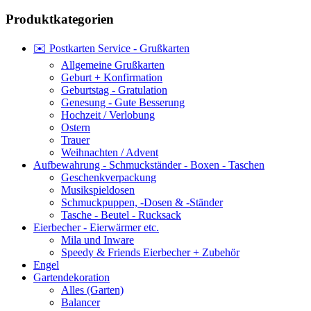
Produktkategorien
✉️ Postkarten Service - Grußkarten
Allgemeine Grußkarten
Geburt + Konfirmation
Geburtstag - Gratulation
Genesung - Gute Besserung
Hochzeit / Verlobung
Ostern
Trauer
Weihnachten / Advent
Aufbewahrung - Schmuckständer - Boxen - Taschen
Geschenkverpackung
Musikspieldosen
Schmuckpuppen, -Dosen & -Ständer
Tasche - Beutel - Rucksack
Eierbecher - Eierwärmer etc.
Mila und Inware
Speedy & Friends Eierbecher + Zubehör
Engel
Gartendekoration
Alles (Garten)
Balancer