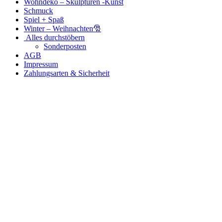
Wohndeko – Skulpturen -Kunst
Schmuck
Spiel + Spaß
Winter – Weihnachten🎅
Alles durchstöbern
Sonderposten
AGB
Impressum
Zahlungsarten & Sicherheit