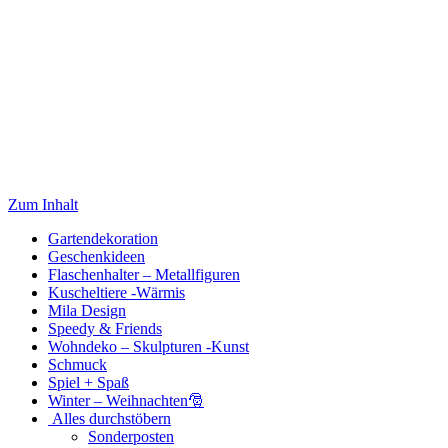
Zum Inhalt
Gartendekoration
Geschenkideen
Flaschenhalter – Metallfiguren
Kuscheltiere -Wärmis
Mila Design
Speedy & Friends
Wohndeko – Skulpturen -Kunst
Schmuck
Spiel + Spaß
Winter – Weihnachten🎅
Alles durchstöbern
Sonderposten