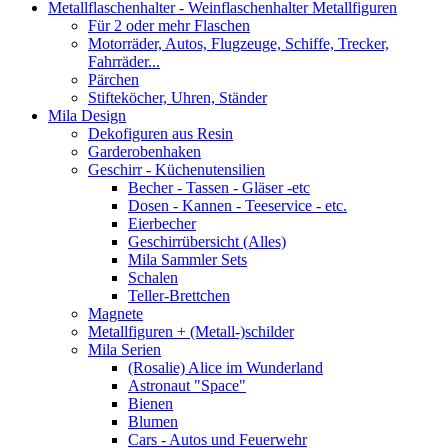
Metallflaschenhalter - Weinflaschenhalter Metallfiguren
Für 2 oder mehr Flaschen
Motorräder, Autos, Flugzeuge, Schiffe, Trecker,
Fahrräder...
Pärchen
Stifteköcher, Uhren, Ständer
Mila Design
Dekofiguren aus Resin
Garderobenhaken
Geschirr - Küchenutensilien
Becher - Tassen - Gläser -etc
Dosen - Kannen - Teeservice - etc.
Eierbecher
Geschirrübersicht (Alles)
Mila Sammler Sets
Schalen
Teller-Brettchen
Magnete
Metallfiguren + (Metall-)schilder
Mila Serien
(Rosalie) Alice im Wunderland
Astronaut "Space"
Bienen
Blumen
Cars - Autos und Feuerwehr