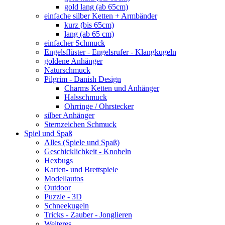
gold lang (ab 65cm)
einfache silber Ketten + Armbänder
kurz (bis 65cm)
lang (ab 65 cm)
einfacher Schmuck
Engelsflüster - Engelsrufer - Klangkugeln
goldene Anhänger
Naturschmuck
Pilgrim - Danish Design
Charms Ketten und Anhänger
Halsschmuck
Ohrringe / Ohrstecker
silber Anhänger
Sternzeichen Schmuck
Spiel und Spaß
Alles (Spiele und Spaß)
Geschicklichkeit - Knobeln
Hexbugs
Karten- und Brettspiele
Modellautos
Outdoor
Puzzle - 3D
Schneekugeln
Tricks - Zauber - Jonglieren
Weiteres