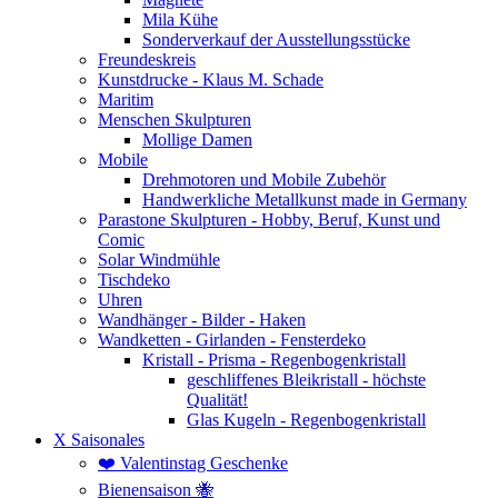
Mila Kühe
Sonderverkauf der Ausstellungsstücke
Freundeskreis
Kunstdrucke - Klaus M. Schade
Maritim
Menschen Skulpturen
Mollige Damen
Mobile
Drehmotoren und Mobile Zubehör
Handwerkliche Metallkunst made in Germany
Parastone Skulpturen - Hobby, Beruf, Kunst und
Comic
Solar Windmühle
Tischdeko
Uhren
Wandhänger - Bilder - Haken
Wandketten - Girlanden - Fensterdeko
Kristall - Prisma - Regenbogenkristall
geschliffenes Bleikristall - höchste
Qualität!
Glas Kugeln - Regenbogenkristall
X Saisonales
❤️ Valentinstag Geschenke
Bienensaison 🐝