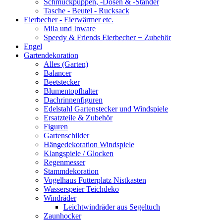
Schmuckpuppen, -Dosen & -Ständer
Tasche - Beutel - Rucksack
Eierbecher - Eierwärmer etc.
Mila und Inware
Speedy & Friends Eierbecher + Zubehör
Engel
Gartendekoration
Alles (Garten)
Balancer
Beetstecker
Blumentopfhalter
Dachrinnenfiguren
Edelstahl Gartenstecker und Windspiele
Ersatzteile & Zubehör
Figuren
Gartenschilder
Hängedekoration Windspiele
Klangspiele / Glocken
Regenmesser
Stammdekoration
Vogelhaus Futterplatz Nistkasten
Wasserspeier Teichdeko
Windräder
Leichtwindräder aus Segeltuch
Zaunhocker