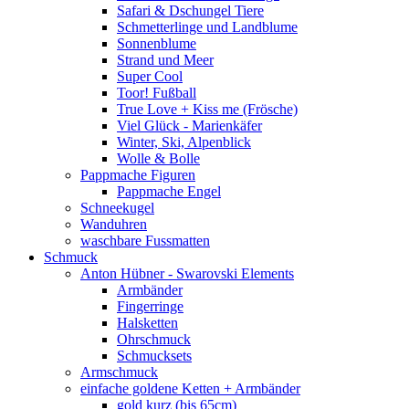
Safari & Dschungel Tiere
Schmetterlinge und Landblume
Sonnenblume
Strand und Meer
Super Cool
Toor! Fußball
True Love + Kiss me (Frösche)
Viel Glück - Marienkäfer
Winter, Ski, Alpenblick
Wolle & Bolle
Pappmache Figuren
Pappmache Engel
Schneekugel
Wanduhren
waschbare Fussmatten
Schmuck
Anton Hübner - Swarovski Elements
Armbänder
Fingerringe
Halsketten
Ohrschmuck
Schmucksets
Armschmuck
einfache goldene Ketten + Armbänder
gold kurz (bis 65cm)