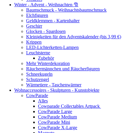
Winter - Advent - Weihnachten 🎅
Baumschmuck - Weihnachtsbaumschmuck
Elchfiguren
Geldklemmen - Kartenhalter
Geschirr
Glocken - Spardosen
Kleinigkeiten für den Adventskalender (bis 3,99 €)
Krippen
LED-Lichterketten-Lampen
Leuchtsterne
Zubehör
Mehr Winterdekoration
Räuchermännchen und Räucherfiguren
Schneekugeln
Schutzengel
Wärmetiere - Taschenwärmer
Wohnaccessoires - Skulpturen - Kunstobjekte
CowParade
Alles
Cowparade Collectables Artpack
CowParade Large
CowParade Medium
CowParade Mini
CowParade X-Large
Magnete