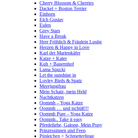
Cherry Blossom & Cherries
Dackel + Boston Terrier
Einhorn
Elch Gustav
Eulen
Grey Stars
Have a Break
Herr Fröhlich & Fräulein Lustig
Herzen & Happy in Love
Karl der Marienkäfer
Katze + Kater
Kuh + Bauernhof
Lama Spucki
Let the sunshine in
Lovley Birds & Spatz
Meerjungfrau
Mein Schatz, mein Held
Nachtkatzen
Oommh – Yoga Katze
Oommh … und tschüß!!!
Oommh Pure – Yoga Katze
Oommh.. Take it easy
Pferdeliebe, Galopp, Mein Pony
Prinzessinnen und Feen
Pünktchen + Schmetterlinge