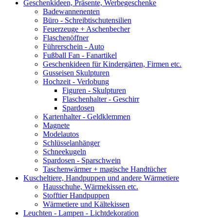
Geschenkideen, Präsente, Werbegeschenke
Badewannenenten
Büro - Schreibtischutensilien
Feuerzeuge + Aschenbecher
Flaschenöffner
Führerschein - Auto
Fußball Fan - Fanartikel
Geschenkideen für Kindergärten, Firmen etc.
Gusseisen Skulpturen
Hochzeit - Verlobung
Figuren - Skulpturen
Flaschenhalter - Geschirr
Spardosen
Kartenhalter - Geldklemmen
Magnete
Modelautos
Schlüsselanhänger
Schneekugeln
Spardosen - Sparschwein
Taschenwärmer + magische Handtücher
Kuscheltiere, Handpuppen und andere Wärmetiere
Hausschuhe, Wärmekissen etc.
Stofftier Handpuppen
Wärmetiere und Kältekissen
Leuchten - Lampen - Lichtdekoration