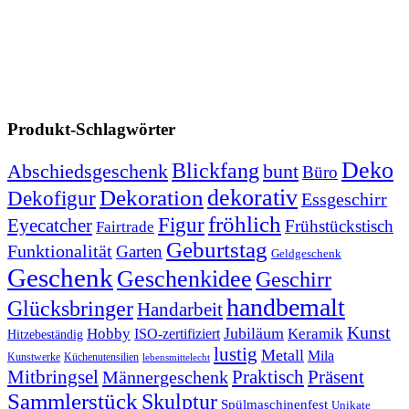
Produkt-Schlagwörter
Deko
Blickfang
Abschiedsgeschenk
bunt
Büro
dekorativ
Dekoration
Dekofigur
Essgeschirr
fröhlich
Figur
Eyecatcher
Frühstückstisch
Fairtrade
Geburtstag
Funktionalität
Garten
Geldgeschenk
Geschenk
Geschenkidee
Geschirr
handbemalt
Glücksbringer
Handarbeit
Kunst
Jubiläum
Keramik
Hobby
ISO-zertifiziert
Hitzebeständig
lustig
Metall
Mila
Kunstwerke
Küchenutensilien
lebensmittelecht
Mitbringsel
Praktisch
Präsent
Männergeschenk
Sammlerstück
Skulptur
Spülmaschinenfest
Unikate