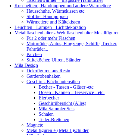
Taschenwärmer + magische Handtücher
Kuscheltiere, Handpuppen und andere Wärmetiere
Hausschuhe, Wärmekissen etc.
Stofftier Handpuppen
Wärmetiere und Kältekissen
Leuchten - Lampen - Lichtdekoration
Metallflaschenhalter - Weinflaschenhalter Metallfiguren
Für 2 oder mehr Flaschen
Motorräder, Autos, Flugzeuge, Schiffe, Trecker,
Fahrräder...
Pärchen
Stifteköcher, Uhren, Ständer
Mila Design
Dekofiguren aus Resin
Garderobenhaken
Geschirr - Küchenutensilien
Becher - Tassen - Gläser -etc
Dosen - Kannen - Teeservice - etc.
Eierbecher
Geschirrübersicht (Alles)
Mila Sammler Sets
Schalen
Teller-Brettchen
Magnete
Metallfiguren + (Metall-)schilder