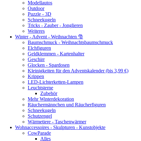
Modellautos
Outdoor
Puzzle - 3D
Schneekugeln
Tricks - Zauber - Jonglieren
Weiteres
Winter - Advent - Weihnachten 🎅
Baumschmuck - Weihnachtsbaumschmuck
Elchfiguren
Geldklemmen - Kartenhalter
Geschirr
Glocken - Spardosen
Kleinigkeiten für den Adventskalender (bis 3,99 €)
Krippen
LED-Lichterketten-Lampen
Leuchtsterne
Zubehör
Mehr Winterdekoration
Räuchermännchen und Räucherfiguren
Schneekugeln
Schutzengel
Wärmetiere - Taschenwärmer
Wohnaccessoires - Skulpturen - Kunstobjekte
CowParade
Alles