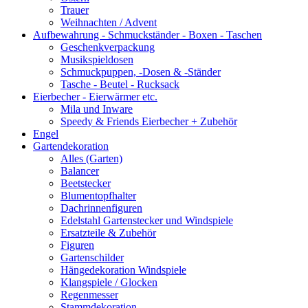
Trauer
Weihnachten / Advent
Aufbewahrung - Schmuckständer - Boxen - Taschen
Geschenkverpackung
Musikspieldosen
Schmuckpuppen, -Dosen & -Ständer
Tasche - Beutel - Rucksack
Eierbecher - Eierwärmer etc.
Mila und Inware
Speedy & Friends Eierbecher + Zubehör
Engel
Gartendekoration
Alles (Garten)
Balancer
Beetstecker
Blumentopfhalter
Dachrinnenfiguren
Edelstahl Gartenstecker und Windspiele
Ersatzteile & Zubehör
Figuren
Gartenschilder
Hängedekoration Windspiele
Klangspiele / Glocken
Regenmesser
Stammdekoration