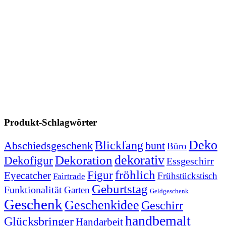
Produkt-Schlagwörter
Deko
Blickfang
Abschiedsgeschenk
bunt
Büro
dekorativ
Dekoration
Dekofigur
Essgeschirr
fröhlich
Figur
Eyecatcher
Frühstückstisch
Fairtrade
Geburtstag
Funktionalität
Garten
Geldgeschenk
Geschenk
Geschenkidee
Geschirr
handbemalt
Glücksbringer
Handarbeit