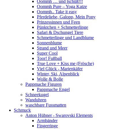
Oommh … und tschüß!!!
Oommh Pure – Yoga Katze
Oommh.. Take it easy
Pferdeliebe, Galopp, Mein Pony
Prinzessinnen und Feen
Pünktchen + Schmetterlinge
Safari & Dschungel Tiere
Schmetterlinge und Landblume
Sonnenblume
Strand und Meer
Super Cool
Toor! Fußball
True Love + Kiss me (Frösche)
Viel Glück - Marienkäfer
Winter, Ski, Alpenblick
Wolle & Bolle
Pappmache Figuren
Pappmache Engel
Schneekugel
Wanduhren
waschbare Fussmatten
Schmuck
Anton Hübner - Swarovski Elements
Armbänder
Fingerringe