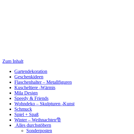
Zum Inhalt
Gartendekoration
Geschenkideen
Flaschenhalter – Metallfiguren
Kuscheltiere -Wärmis
Mila Design
Speedy & Friends
Wohndeko – Skulpturen -Kunst
Schmuck
Spiel + Spaß
Winter – Weihnachten🎅
Alles durchstöbern
Sonderposten