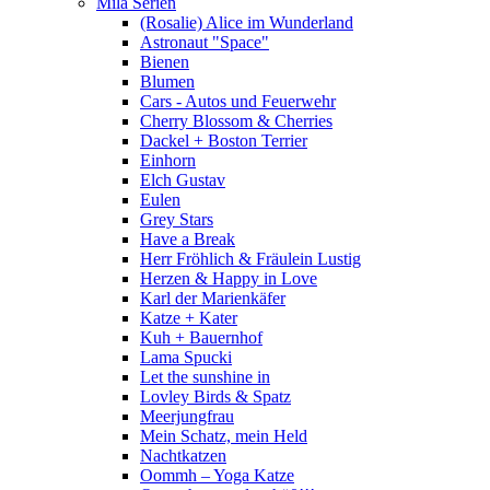
Mila Serien
(Rosalie) Alice im Wunderland
Astronaut "Space"
Bienen
Blumen
Cars - Autos und Feuerwehr
Cherry Blossom & Cherries
Dackel + Boston Terrier
Einhorn
Elch Gustav
Eulen
Grey Stars
Have a Break
Herr Fröhlich & Fräulein Lustig
Herzen & Happy in Love
Karl der Marienkäfer
Katze + Kater
Kuh + Bauernhof
Lama Spucki
Let the sunshine in
Lovley Birds & Spatz
Meerjungfrau
Mein Schatz, mein Held
Nachtkatzen
Oommh – Yoga Katze