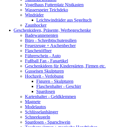
Vogelhaus Futterplatz Nistkasten
Wasserspeier Teichdeko
Windräder
Leichtwindräder aus Segeltuch
Zaunhocker
Geschenkideen, Präsente, Werbegeschenke
Badewannenenten
Büro - Schreibtischutensilien
Feuerzeuge + Aschenbecher
Flaschenöffner
Führerschein - Auto
Fußball Fan - Fanartikel
Geschenkideen für Kindergärten, Firmen etc.
Gusseisen Skulpturen
Hochzeit - Verlobung
Figuren - Skulpturen
Flaschenhalter - Geschirr
Spardosen
Kartenhalter - Geldklemmen
Magnete
Modelautos
Schlüsselanhänger
Schneekugeln
Spardosen - Sparschwein