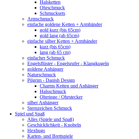
Halsketten
Ohrschmuck
Schmucksets
Armschmuck
einfache goldene Ketten + Armbänder
gold kurz (bis 65cm)
gold lang (ab 65cm)
einfache silber Ketten + Armbänder
kurz (bis 65cm)
lang (ab 65 cm)
einfacher Schmuck
Engelsflüster - Engelsrufer - Klangkugeln
goldene Anhänger
Naturschmuck
Pilgrim - Danish Design
Charms Ketten und Anhänger
Halsschmuck
Ohrringe / Ohrstecker
silber Anhänger
Sternzeichen Schmuck
Spiel und Spaß
Alles (Spiele und Spaß)
Geschicklichkeit - Knobeln
Hexbugs
Karten- und Brettspiele