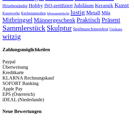
Kunst
Jubiläum
Keramik
Hobby
ISO-zertifiziert
Hitzebeständig
lustig
Metall
Mila
Kunstwerke
Küchenutensilien
lebensmittelecht
Mitbringsel
Praktisch
Präsent
Männergeschenk
Sammlerstück
Skulptur
Spülmaschinenfest
Unikate
witzig
Zahlungsmöglichkeiten
Paypal
Überweisung
Kreditkarte
KLARNA Rechnungskauf
SOFORT Banking
Apple Pay
EPS (Österreich)
iDEAL (Niederlande)
Neue Bewertungen