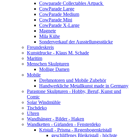
Cowparade Collectables Artpack
CowParade Large
CowParade Medium
CowParade Mini
CowParade X-Large
Magnete
Mila Kühe
Sonderverkauf der Ausstellungsstücke
Freundeskreis
Kunstdrucke - Klaus M. Schade
Maritim
Menschen Skulpturen
Mollige Damen
Mobile
Drehmotoren und Mobile Zubehör
Handwerkliche Metallkunst made in Germany
Parastone Skulpturen - Hobby, Beruf, Kunst und
Comic
Solar Windmühle
Tischdeko
Uhren
Wandhänger - Bilder - Haken
Wandketten - Girlanden - Fensterdeko
Kristall - Prisma - Regenbogenkristall
geschliffenes Bleikristall - höchste