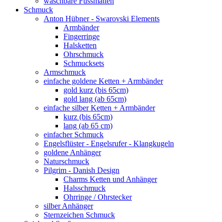
waschbare Fussmatten
Schmuck
Anton Hübner - Swarovski Elements
Armbänder
Fingerringe
Halsketten
Ohrschmuck
Schmucksets
Armschmuck
einfache goldene Ketten + Armbänder
gold kurz (bis 65cm)
gold lang (ab 65cm)
einfache silber Ketten + Armbänder
kurz (bis 65cm)
lang (ab 65 cm)
einfacher Schmuck
Engelsflüster - Engelsrufer - Klangkugeln
goldene Anhänger
Naturschmuck
Pilgrim - Danish Design
Charms Ketten und Anhänger
Halsschmuck
Ohrringe / Ohrstecker
silber Anhänger
Sternzeichen Schmuck