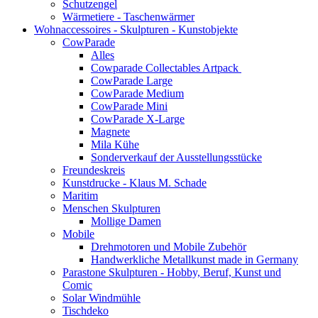
Schutzengel
Wärmetiere - Taschenwärmer
Wohnaccessoires - Skulpturen - Kunstobjekte
CowParade
Alles
Cowparade Collectables Artpack
CowParade Large
CowParade Medium
CowParade Mini
CowParade X-Large
Magnete
Mila Kühe
Sonderverkauf der Ausstellungsstücke
Freundeskreis
Kunstdrucke - Klaus M. Schade
Maritim
Menschen Skulpturen
Mollige Damen
Mobile
Drehmotoren und Mobile Zubehör
Handwerkliche Metallkunst made in Germany
Parastone Skulpturen - Hobby, Beruf, Kunst und
Comic
Solar Windmühle
Tischdeko