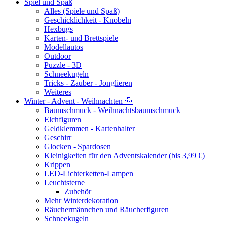
Spiel und Spaß
Alles (Spiele und Spaß)
Geschicklichkeit - Knobeln
Hexbugs
Karten- und Brettspiele
Modellautos
Outdoor
Puzzle - 3D
Schneekugeln
Tricks - Zauber - Jonglieren
Weiteres
Winter - Advent - Weihnachten 🎅
Baumschmuck - Weihnachtsbaumschmuck
Elchfiguren
Geldklemmen - Kartenhalter
Geschirr
Glocken - Spardosen
Kleinigkeiten für den Adventskalender (bis 3,99 €)
Krippen
LED-Lichterketten-Lampen
Leuchtsterne
Zubehör
Mehr Winterdekoration
Räuchermännchen und Räucherfiguren
Schneekugeln