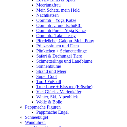
Meerjungfrau
Mein Schatz, mein Held
Nachtkatzen
Oommh – Yoga Katze
Oommh … und tschüß!!!
Oommh Pure – Yoga Katze
Oommh.. Take it easy
Pferdeliebe, Galopp, Mein Pony
Prinzessinnen und Feen
Pünktchen + Schmetterlinge
Safari & Dschungel Tiere
Schmetterlinge und Landblume
Sonnenblume
Strand und Meer
Super Cool
Toor! Fußball
True Love + Kiss me (Frösche)
Viel Glück - Marienkäfer
Winter, Ski, Alpenblick
Wolle & Bolle
Pappmache Figuren
Pappmache Engel
Schneekugel
Wanduhren