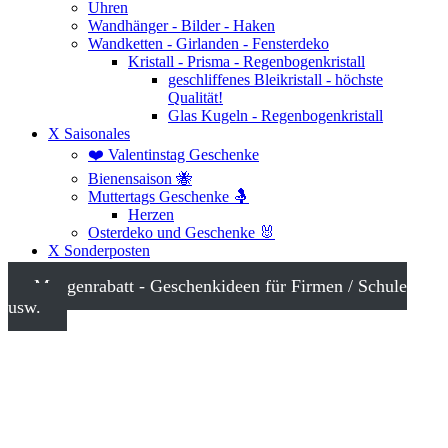
Uhren
Wandhänger - Bilder - Haken
Wandketten - Girlanden - Fensterdeko
Kristall - Prisma - Regenbogenkristall
geschliffenes Bleikristall - höchste
Qualität!
Glas Kugeln - Regenbogenkristall
X Saisonales
❤️ Valentinstag Geschenke
Bienensaison 🐝
Muttertags Geschenke 🤱
Herzen
Osterdeko und Geschenke 🐰
X Sonderposten
Mengenrabatt - Geschenkideen für Firmen / Schule
usw.