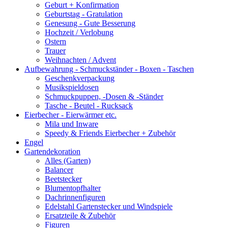
Geburt + Konfirmation
Geburtstag - Gratulation
Genesung - Gute Besserung
Hochzeit / Verlobung
Ostern
Trauer
Weihnachten / Advent
Aufbewahrung - Schmuckständer - Boxen - Taschen
Geschenkverpackung
Musikspieldosen
Schmuckpuppen, -Dosen & -Ständer
Tasche - Beutel - Rucksack
Eierbecher - Eierwärmer etc.
Mila und Inware
Speedy & Friends Eierbecher + Zubehör
Engel
Gartendekoration
Alles (Garten)
Balancer
Beetstecker
Blumentopfhalter
Dachrinnenfiguren
Edelstahl Gartenstecker und Windspiele
Ersatzteile & Zubehör
Figuren