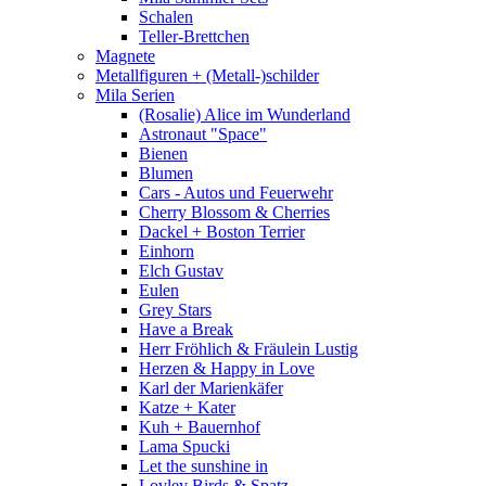
Schalen
Teller-Brettchen
Magnete
Metallfiguren + (Metall-)schilder
Mila Serien
(Rosalie) Alice im Wunderland
Astronaut "Space"
Bienen
Blumen
Cars - Autos und Feuerwehr
Cherry Blossom & Cherries
Dackel + Boston Terrier
Einhorn
Elch Gustav
Eulen
Grey Stars
Have a Break
Herr Fröhlich & Fräulein Lustig
Herzen & Happy in Love
Karl der Marienkäfer
Katze + Kater
Kuh + Bauernhof
Lama Spucki
Let the sunshine in
Lovley Birds & Spatz