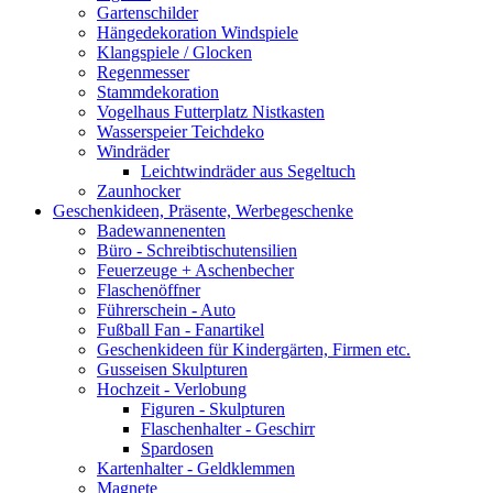
Gartenschilder
Hängedekoration Windspiele
Klangspiele / Glocken
Regenmesser
Stammdekoration
Vogelhaus Futterplatz Nistkasten
Wasserspeier Teichdeko
Windräder
Leichtwindräder aus Segeltuch
Zaunhocker
Geschenkideen, Präsente, Werbegeschenke
Badewannenenten
Büro - Schreibtischutensilien
Feuerzeuge + Aschenbecher
Flaschenöffner
Führerschein - Auto
Fußball Fan - Fanartikel
Geschenkideen für Kindergärten, Firmen etc.
Gusseisen Skulpturen
Hochzeit - Verlobung
Figuren - Skulpturen
Flaschenhalter - Geschirr
Spardosen
Kartenhalter - Geldklemmen
Magnete