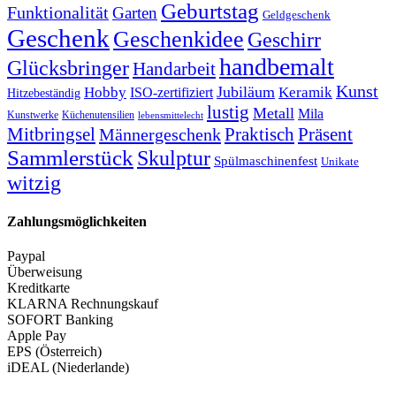
Geburtstag
Funktionalität
Garten
Geldgeschenk
Geschenk
Geschenkidee
Geschirr
handbemalt
Glücksbringer
Handarbeit
Kunst
Jubiläum
Keramik
Hobby
ISO-zertifiziert
Hitzebeständig
lustig
Metall
Mila
Kunstwerke
Küchenutensilien
lebensmittelecht
Mitbringsel
Praktisch
Präsent
Männergeschenk
Sammlerstück
Skulptur
Spülmaschinenfest
Unikate
witzig
Zahlungsmöglichkeiten
Paypal
Überweisung
Kreditkarte
KLARNA Rechnungskauf
SOFORT Banking
Apple Pay
EPS (Österreich)
iDEAL (Niederlande)