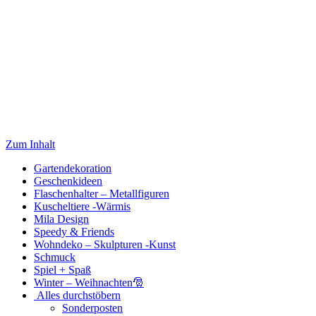
Zum Inhalt
Gartendekoration
Geschenkideen
Flaschenhalter – Metallfiguren
Kuscheltiere -Wärmis
Mila Design
Speedy & Friends
Wohndeko – Skulpturen -Kunst
Schmuck
Spiel + Spaß
Winter – Weihnachten🎅
Alles durchstöbern
Sonderposten