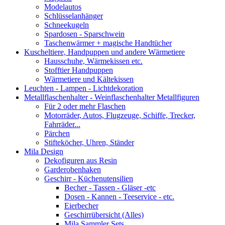
Modelautos
Schlüsselanhänger
Schneekugeln
Spardosen - Sparschwein
Taschenwärmer + magische Handtücher
Kuscheltiere, Handpuppen und andere Wärmetiere
Hausschuhe, Wärmekissen etc.
Stofftier Handpuppen
Wärmetiere und Kältekissen
Leuchten - Lampen - Lichtdekoration
Metallflaschenhalter - Weinflaschenhalter Metallfiguren
Für 2 oder mehr Flaschen
Motorräder, Autos, Flugzeuge, Schiffe, Trecker,
Fahrräder...
Pärchen
Stifteköcher, Uhren, Ständer
Mila Design
Dekofiguren aus Resin
Garderobenhaken
Geschirr - Küchenutensilien
Becher - Tassen - Gläser -etc
Dosen - Kannen - Teeservice - etc.
Eierbecher
Geschirrübersicht (Alles)
Mila Sammler Sets