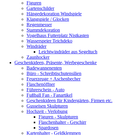
Figuren
Gartenschilder
Hängedekoration Windspiele
Klangspiele / Glocken
Regenmesser
Stammdekoration
Vogelhaus Futterplatz Nistkasten
Wasserspeier Teichdeko
Windräder
Leichtwindräder aus Segeltuch
Zaunhocker
Geschenkideen, Präsente, Werbegeschenke
Badewannenenten
Büro - Schreibtischutensilien
Feuerzeuge + Aschenbecher
Flaschenöffner
Führerschein - Auto
Fußball Fan - Fanartikel
Geschenkideen für Kindergärten, Firmen etc.
Gusseisen Skulpturen
Hochzeit - Verlobung
Figuren - Skulpturen
Flaschenhalter - Geschirr
Spardosen
Kartenhalter - Geldklemmen