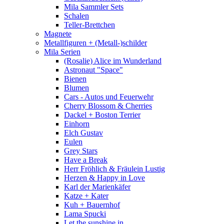
Mila Sammler Sets
Schalen
Teller-Brettchen
Magnete
Metallfiguren + (Metall-)schilder
Mila Serien
(Rosalie) Alice im Wunderland
Astronaut "Space"
Bienen
Blumen
Cars - Autos und Feuerwehr
Cherry Blossom & Cherries
Dackel + Boston Terrier
Einhorn
Elch Gustav
Eulen
Grey Stars
Have a Break
Herr Fröhlich & Fräulein Lustig
Herzen & Happy in Love
Karl der Marienkäfer
Katze + Kater
Kuh + Bauernhof
Lama Spucki
Let the sunshine in