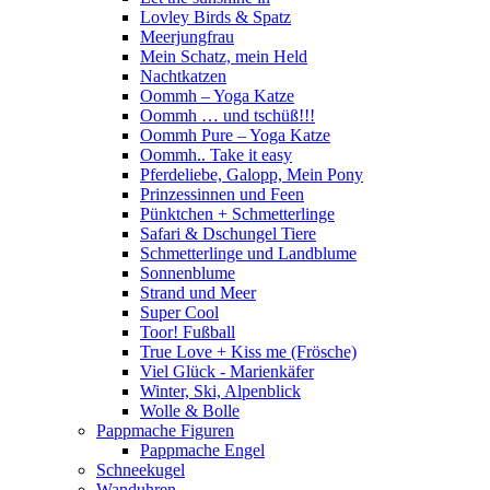
Lovley Birds & Spatz
Meerjungfrau
Mein Schatz, mein Held
Nachtkatzen
Oommh – Yoga Katze
Oommh … und tschüß!!!
Oommh Pure – Yoga Katze
Oommh.. Take it easy
Pferdeliebe, Galopp, Mein Pony
Prinzessinnen und Feen
Pünktchen + Schmetterlinge
Safari & Dschungel Tiere
Schmetterlinge und Landblume
Sonnenblume
Strand und Meer
Super Cool
Toor! Fußball
True Love + Kiss me (Frösche)
Viel Glück - Marienkäfer
Winter, Ski, Alpenblick
Wolle & Bolle
Pappmache Figuren
Pappmache Engel
Schneekugel
Wanduhren