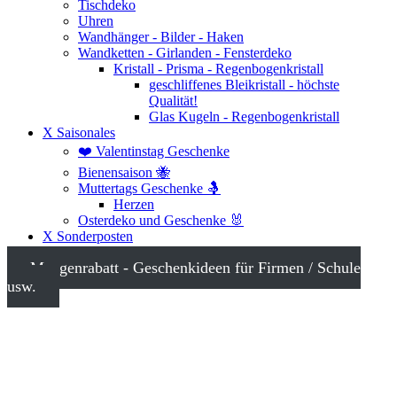
Tischdeko
Uhren
Wandhänger - Bilder - Haken
Wandketten - Girlanden - Fensterdeko
Kristall - Prisma - Regenbogenkristall
geschliffenes Bleikristall - höchste
Qualität!
Glas Kugeln - Regenbogenkristall
X Saisonales
❤️ Valentinstag Geschenke
Bienensaison 🐝
Muttertags Geschenke 🤱
Herzen
Osterdeko und Geschenke 🐰
X Sonderposten
Mengenrabatt - Geschenkideen für Firmen / Schule
usw.