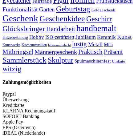
fröhlich
Figur
Eyecatcher
Frühstückstisch
Fairtrade
Geburtstag
Funktionalität
Garten
Geldgeschenk
Geschenk
Geschenkidee
Geschirr
handbemalt
Glücksbringer
Handarbeit
Kunst
Jubiläum
Keramik
Hobby
ISO-zertifiziert
Hitzebeständig
lustig
Metall
Mila
Kunstwerke
Küchenutensilien
lebensmittelecht
Mitbringsel
Praktisch
Präsent
Männergeschenk
Sammlerstück
Skulptur
Spülmaschinenfest
Unikate
witzig
Zahlungsmöglichkeiten
Paypal
Überweisung
Kreditkarte
KLARNA Rechnungskauf
SOFORT Banking
Apple Pay
EPS (Österreich)
iDEAL (Niederlande)