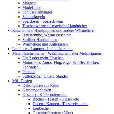
Magnete
Modelautos
Schlüsselanhänger
Schneekugeln
Spardosen - Sparschwein
Taschenwärmer + magische Handtücher
Kuscheltiere, Handpuppen und andere Wärmetiere
Hausschuhe, Wärmekissen etc.
Stofftier Handpuppen
Wärmetiere und Kältekissen
Leuchten - Lampen - Lichtdekoration
Metallflaschenhalter - Weinflaschenhalter Metallfiguren
Für 2 oder mehr Flaschen
Motorräder, Autos, Flugzeuge, Schiffe, Trecker,
Fahrräder...
Pärchen
Stifteköcher, Uhren, Ständer
Mila Design
Dekofiguren aus Resin
Garderobenhaken
Geschirr - Küchenutensilien
Becher - Tassen - Gläser -etc
Dosen - Kannen - Teeservice - etc.
Eierbecher
Geschirrübersicht (Alles)