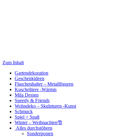
Zum Inhalt
Gartendekoration
Geschenkideen
Flaschenhalter – Metallfiguren
Kuscheltiere -Wärmis
Mila Design
Speedy & Friends
Wohndeko – Skulpturen -Kunst
Schmuck
Spiel + Spaß
Winter – Weihnachten🎅
Alles durchstöbern
Sonderposten