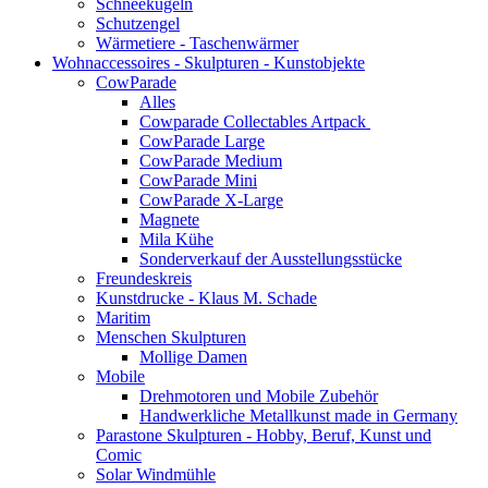
Schneekugeln
Schutzengel
Wärmetiere - Taschenwärmer
Wohnaccessoires - Skulpturen - Kunstobjekte
CowParade
Alles
Cowparade Collectables Artpack
CowParade Large
CowParade Medium
CowParade Mini
CowParade X-Large
Magnete
Mila Kühe
Sonderverkauf der Ausstellungsstücke
Freundeskreis
Kunstdrucke - Klaus M. Schade
Maritim
Menschen Skulpturen
Mollige Damen
Mobile
Drehmotoren und Mobile Zubehör
Handwerkliche Metallkunst made in Germany
Parastone Skulpturen - Hobby, Beruf, Kunst und
Comic
Solar Windmühle