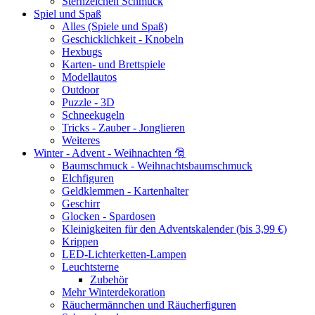
Sternzeichen Schmuck
Spiel und Spaß
Alles (Spiele und Spaß)
Geschicklichkeit - Knobeln
Hexbugs
Karten- und Brettspiele
Modellautos
Outdoor
Puzzle - 3D
Schneekugeln
Tricks - Zauber - Jonglieren
Weiteres
Winter - Advent - Weihnachten 🎅
Baumschmuck - Weihnachtsbaumschmuck
Elchfiguren
Geldklemmen - Kartenhalter
Geschirr
Glocken - Spardosen
Kleinigkeiten für den Adventskalender (bis 3,99 €)
Krippen
LED-Lichterketten-Lampen
Leuchtsterne
Zubehör
Mehr Winterdekoration
Räuchermännchen und Räucherfiguren