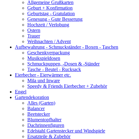
Allgemeine Grußkarten
Geburt + Konfirmation
Geburtstag - Gratulation
Genesung - Gute Besserung
Hochzeit / Verlobung
Ostern
Trauer
Weihnachten / Advent
Aufbewahrung - Schmuckständer - Boxen - Taschen
Geschenkverpackung
Musikspieldosen
Schmuckpuppen, -Dosen & -Ständer
Tasche - Beutel - Rucksack
Eierbecher - Eierwärmer etc.
Mila und Inware
Speedy & Friends Eierbecher + Zubehör
Engel
Gartendekoration
Alles (Garten)
Balancer
Beetstecker
Blumentopfhalter
Dachrinnenfiguren
Edelstahl Gartenstecker und Windspiele
Ersatzteile & Zubehör