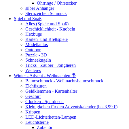
Ohrringe / Ohrstecker
silber Anhänger
Sternzeichen Schmuck
Spiel und Spaß
Alles (Spiele und Spaß)
Geschicklichkeit - Knobeln
Hexbugs
Karten- und Brettspiele
Modellautos
Outdoor
Puzzle - 3D
Schneekugeln
Tricks - Zauber - Jonglieren
Weiteres
Winter - Advent - Weihnachten 🎅
Baumschmuck - Weihnachtsbaumschmuck
Elchfiguren
Geldklemmen - Kartenhalter
Geschirr
Glocken - Spardosen
Kleinigkeiten für den Adventskalender (bis 3,99 €)
Krippen
LED-Lichterketten-Lampen
Leuchtsterne
Zubehör