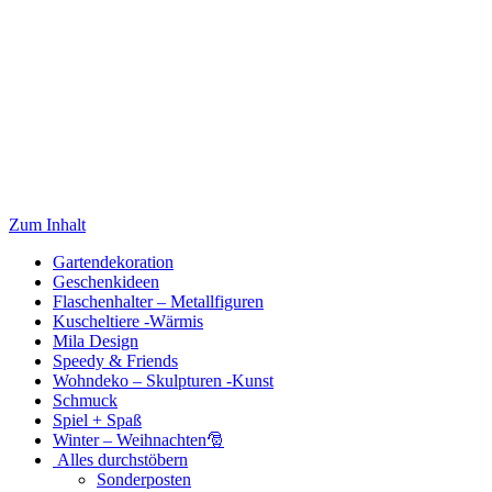
Zum Inhalt
Gartendekoration
Geschenkideen
Flaschenhalter – Metallfiguren
Kuscheltiere -Wärmis
Mila Design
Speedy & Friends
Wohndeko – Skulpturen -Kunst
Schmuck
Spiel + Spaß
Winter – Weihnachten🎅
Alles durchstöbern
Sonderposten