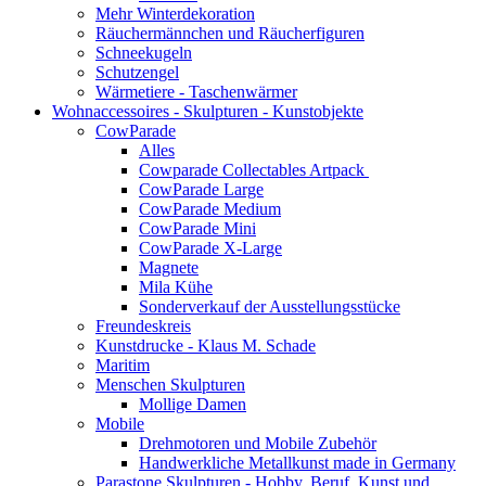
Mehr Winterdekoration
Räuchermännchen und Räucherfiguren
Schneekugeln
Schutzengel
Wärmetiere - Taschenwärmer
Wohnaccessoires - Skulpturen - Kunstobjekte
CowParade
Alles
Cowparade Collectables Artpack
CowParade Large
CowParade Medium
CowParade Mini
CowParade X-Large
Magnete
Mila Kühe
Sonderverkauf der Ausstellungsstücke
Freundeskreis
Kunstdrucke - Klaus M. Schade
Maritim
Menschen Skulpturen
Mollige Damen
Mobile
Drehmotoren und Mobile Zubehör
Handwerkliche Metallkunst made in Germany
Parastone Skulpturen - Hobby, Beruf, Kunst und