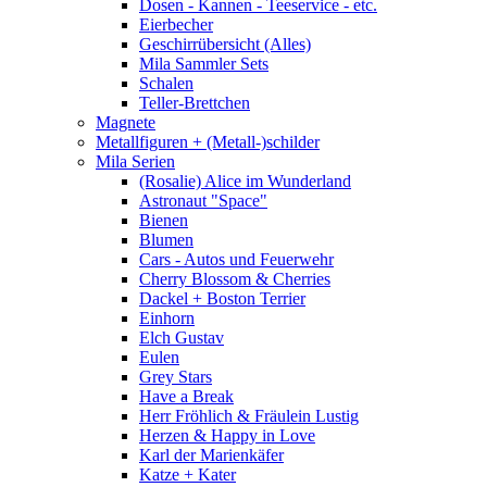
Dosen - Kannen - Teeservice - etc.
Eierbecher
Geschirrübersicht (Alles)
Mila Sammler Sets
Schalen
Teller-Brettchen
Magnete
Metallfiguren + (Metall-)schilder
Mila Serien
(Rosalie) Alice im Wunderland
Astronaut "Space"
Bienen
Blumen
Cars - Autos und Feuerwehr
Cherry Blossom & Cherries
Dackel + Boston Terrier
Einhorn
Elch Gustav
Eulen
Grey Stars
Have a Break
Herr Fröhlich & Fräulein Lustig
Herzen & Happy in Love
Karl der Marienkäfer
Katze + Kater