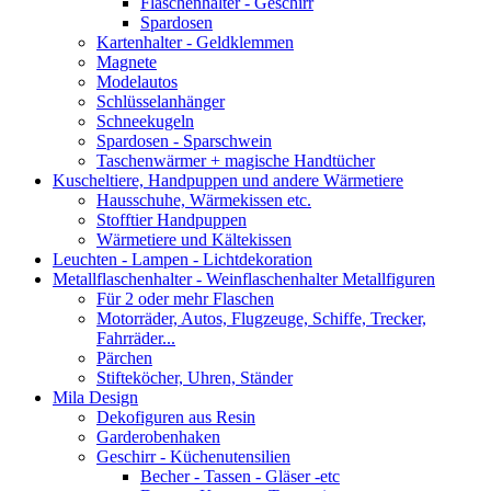
Flaschenhalter - Geschirr
Spardosen
Kartenhalter - Geldklemmen
Magnete
Modelautos
Schlüsselanhänger
Schneekugeln
Spardosen - Sparschwein
Taschenwärmer + magische Handtücher
Kuscheltiere, Handpuppen und andere Wärmetiere
Hausschuhe, Wärmekissen etc.
Stofftier Handpuppen
Wärmetiere und Kältekissen
Leuchten - Lampen - Lichtdekoration
Metallflaschenhalter - Weinflaschenhalter Metallfiguren
Für 2 oder mehr Flaschen
Motorräder, Autos, Flugzeuge, Schiffe, Trecker,
Fahrräder...
Pärchen
Stifteköcher, Uhren, Ständer
Mila Design
Dekofiguren aus Resin
Garderobenhaken
Geschirr - Küchenutensilien
Becher - Tassen - Gläser -etc