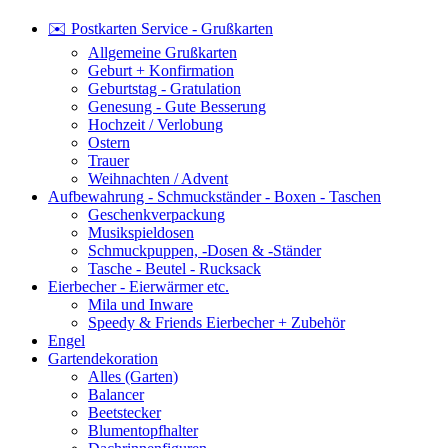
✉️ Postkarten Service - Grußkarten
Allgemeine Grußkarten
Geburt + Konfirmation
Geburtstag - Gratulation
Genesung - Gute Besserung
Hochzeit / Verlobung
Ostern
Trauer
Weihnachten / Advent
Aufbewahrung - Schmuckständer - Boxen - Taschen
Geschenkverpackung
Musikspieldosen
Schmuckpuppen, -Dosen & -Ständer
Tasche - Beutel - Rucksack
Eierbecher - Eierwärmer etc.
Mila und Inware
Speedy & Friends Eierbecher + Zubehör
Engel
Gartendekoration
Alles (Garten)
Balancer
Beetstecker
Blumentopfhalter