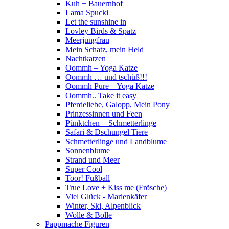
Kuh + Bauernhof
Lama Spucki
Let the sunshine in
Lovley Birds & Spatz
Meerjungfrau
Mein Schatz, mein Held
Nachtkatzen
Oommh – Yoga Katze
Oommh … und tschüß!!!
Oommh Pure – Yoga Katze
Oommh.. Take it easy
Pferdeliebe, Galopp, Mein Pony
Prinzessinnen und Feen
Pünktchen + Schmetterlinge
Safari & Dschungel Tiere
Schmetterlinge und Landblume
Sonnenblume
Strand und Meer
Super Cool
Toor! Fußball
True Love + Kiss me (Frösche)
Viel Glück - Marienkäfer
Winter, Ski, Alpenblick
Wolle & Bolle
Pappmache Figuren