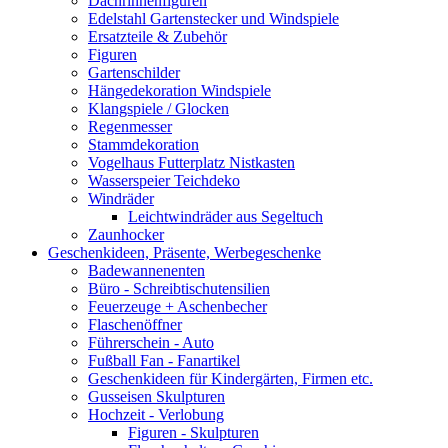
Dachrinnenfiguren
Edelstahl Gartenstecker und Windspiele
Ersatzteile & Zubehör
Figuren
Gartenschilder
Hängedekoration Windspiele
Klangspiele / Glocken
Regenmesser
Stammdekoration
Vogelhaus Futterplatz Nistkasten
Wasserspeier Teichdeko
Windräder
Leichtwindräder aus Segeltuch
Zaunhocker
Geschenkideen, Präsente, Werbegeschenke
Badewannenenten
Büro - Schreibtischutensilien
Feuerzeuge + Aschenbecher
Flaschenöffner
Führerschein - Auto
Fußball Fan - Fanartikel
Geschenkideen für Kindergärten, Firmen etc.
Gusseisen Skulpturen
Hochzeit - Verlobung
Figuren - Skulpturen