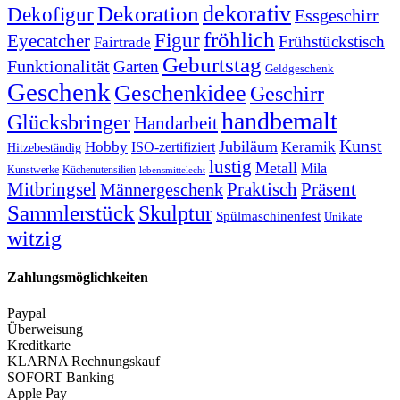
dekorativ
Dekoration
Dekofigur
Essgeschirr
fröhlich
Figur
Eyecatcher
Frühstückstisch
Fairtrade
Geburtstag
Funktionalität
Garten
Geldgeschenk
Geschenk
Geschenkidee
Geschirr
handbemalt
Glücksbringer
Handarbeit
Kunst
Jubiläum
Keramik
Hobby
ISO-zertifiziert
Hitzebeständig
lustig
Metall
Mila
Kunstwerke
Küchenutensilien
lebensmittelecht
Mitbringsel
Praktisch
Präsent
Männergeschenk
Sammlerstück
Skulptur
Spülmaschinenfest
Unikate
witzig
Zahlungsmöglichkeiten
Paypal
Überweisung
Kreditkarte
KLARNA Rechnungskauf
SOFORT Banking
Apple Pay