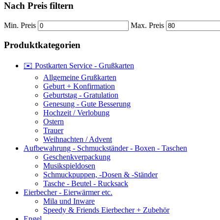
Nach Preis filtern
Min. Preis
Max. Preis
Produktkategorien
✉️ Postkarten Service - Grußkarten
Allgemeine Grußkarten
Geburt + Konfirmation
Geburtstag - Gratulation
Genesung - Gute Besserung
Hochzeit / Verlobung
Ostern
Trauer
Weihnachten / Advent
Aufbewahrung - Schmuckständer - Boxen - Taschen
Geschenkverpackung
Musikspieldosen
Schmuckpuppen, -Dosen & -Ständer
Tasche - Beutel - Rucksack
Eierbecher - Eierwärmer etc.
Mila und Inware
Speedy & Friends Eierbecher + Zubehör
Engel