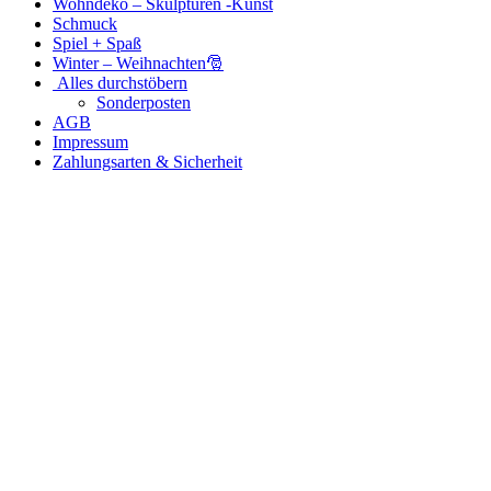
Wohndeko – Skulpturen -Kunst
Schmuck
Spiel + Spaß
Winter – Weihnachten🎅
Alles durchstöbern
Sonderposten
AGB
Impressum
Zahlungsarten & Sicherheit