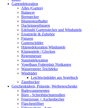
Gartendekoration
Alles (Garten)
Balancer
Beetstecker
Blumentopfhalter
Dachrinnenfiguren
Edelstahl Gartenstecker und Windspiele
Ersatzteile & Zubehör
Figuren
Gartenschilder
Hängedekoration Windspiele
Klangspiele / Glocken
Regenmesser
Stammdekoration
Vogelhaus Futterplatz Nistkasten
Wasserspeier Teichdeko
Windräder
Leichtwindräder aus Segeltuch
Zaunhocker
Geschenkideen, Präsente, Werbegeschenke
Badewannenenten
Büro - Schreibtischutensilien
Feuerzeuge + Aschenbecher
Flaschenöffner
Führerschein - Auto