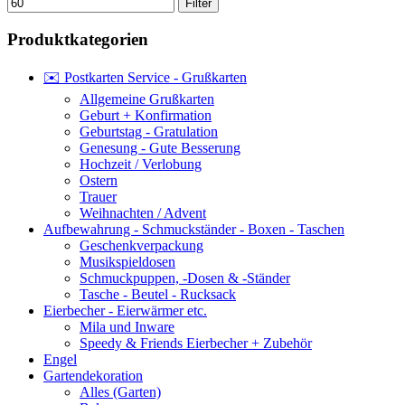
Filter
Produktkategorien
✉️ Postkarten Service - Grußkarten
Allgemeine Grußkarten
Geburt + Konfirmation
Geburtstag - Gratulation
Genesung - Gute Besserung
Hochzeit / Verlobung
Ostern
Trauer
Weihnachten / Advent
Aufbewahrung - Schmuckständer - Boxen - Taschen
Geschenkverpackung
Musikspieldosen
Schmuckpuppen, -Dosen & -Ständer
Tasche - Beutel - Rucksack
Eierbecher - Eierwärmer etc.
Mila und Inware
Speedy & Friends Eierbecher + Zubehör
Engel
Gartendekoration
Alles (Garten)