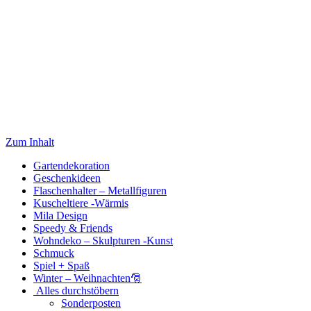
Zum Inhalt
Gartendekoration
Geschenkideen
Flaschenhalter – Metallfiguren
Kuscheltiere -Wärmis
Mila Design
Speedy & Friends
Wohndeko – Skulpturen -Kunst
Schmuck
Spiel + Spaß
Winter – Weihnachten🎅
Alles durchstöbern
Sonderposten