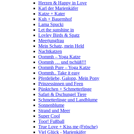
Herzen & Happy in Love
Karl der Marienkäfer
Katze + Kater
Kuh + Bauernhof
Lama Spucki
Let the sunshine in
Lovley Birds & Spatz
Meerjungfrau
Mein Schatz, mein Held
Nachtkatzen
Oommh – Yoga Katze
Oommh … und tschüß!!!
Oommh Pure – Yoga Katze
Oommh.. Take it easy
Pferdeliebe, Galopp, Mein Pony
Prinzessinnen und Feen
Pünktchen + Schmetterlinge
Safari & Dschungel Tiere
Schmetterlinge und Landblume
Sonnenblume
Strand und Meer
Super Cool
Toor! Fußball
True Love + Kiss me (Frösche)
Viel Glück - Marienkäfer