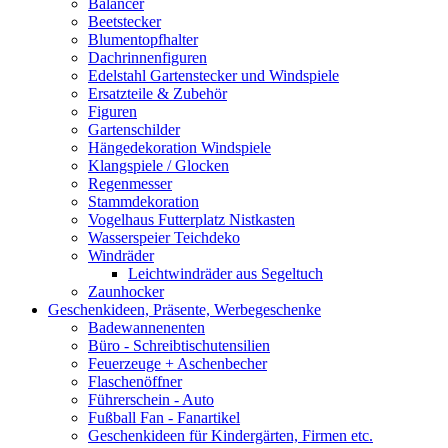
Balancer
Beetstecker
Blumentopfhalter
Dachrinnenfiguren
Edelstahl Gartenstecker und Windspiele
Ersatzteile & Zubehör
Figuren
Gartenschilder
Hängedekoration Windspiele
Klangspiele / Glocken
Regenmesser
Stammdekoration
Vogelhaus Futterplatz Nistkasten
Wasserspeier Teichdeko
Windräder
Leichtwindräder aus Segeltuch
Zaunhocker
Geschenkideen, Präsente, Werbegeschenke
Badewannenenten
Büro - Schreibtischutensilien
Feuerzeuge + Aschenbecher
Flaschenöffner
Führerschein - Auto
Fußball Fan - Fanartikel
Geschenkideen für Kindergärten, Firmen etc.