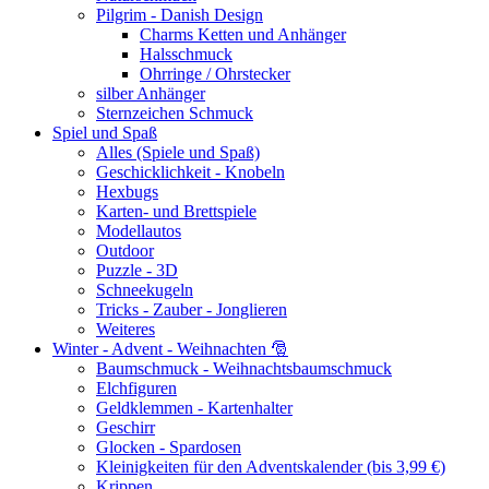
Pilgrim - Danish Design
Charms Ketten und Anhänger
Halsschmuck
Ohrringe / Ohrstecker
silber Anhänger
Sternzeichen Schmuck
Spiel und Spaß
Alles (Spiele und Spaß)
Geschicklichkeit - Knobeln
Hexbugs
Karten- und Brettspiele
Modellautos
Outdoor
Puzzle - 3D
Schneekugeln
Tricks - Zauber - Jonglieren
Weiteres
Winter - Advent - Weihnachten 🎅
Baumschmuck - Weihnachtsbaumschmuck
Elchfiguren
Geldklemmen - Kartenhalter
Geschirr
Glocken - Spardosen
Kleinigkeiten für den Adventskalender (bis 3,99 €)
Krippen