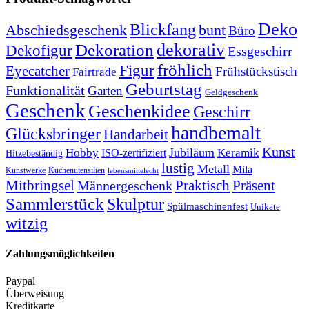
Deko
Blickfang
Abschiedsgeschenk
bunt
Büro
dekorativ
Dekoration
Dekofigur
Essgeschirr
fröhlich
Figur
Eyecatcher
Frühstückstisch
Fairtrade
Geburtstag
Funktionalität
Garten
Geldgeschenk
Geschenk
Geschenkidee
Geschirr
handbemalt
Glücksbringer
Handarbeit
Kunst
Jubiläum
Keramik
Hobby
ISO-zertifiziert
Hitzebeständig
lustig
Metall
Mila
Kunstwerke
Küchenutensilien
lebensmittelecht
Mitbringsel
Praktisch
Präsent
Männergeschenk
Sammlerstück
Skulptur
Spülmaschinenfest
Unikate
witzig
Zahlungsmöglichkeiten
Paypal
Überweisung
Kreditkarte