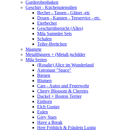
Garderobenhaken
Geschirr - Küchenutensilien
Becher - Tassen - Gläser -etc
Dosen - Kannen - Teeservice - etc.
Eierbecher
Geschirrübersicht (Alles)
Mila Sammler Sets
Schalen
Teller-Brettchen
Magnete
Metallfiguren + (Metall-)schilder
Mila Serien
(Rosalie) Alice im Wunderland
Astronaut "Space"
Bienen
Blumen
Cars - Autos und Feuerwehr
Cherry Blossom & Cherries
Dackel + Boston Terrier
Einhorn
Elch Gustav
Eulen
Grey Stars
Have a Break
Herr Fröhlich & Fräulein Lustig