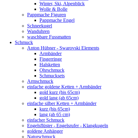
Winter, Ski, Alpenblick
Wolle & Bolle
Pappmache Figuren
Pappmache Engel
Schneekugel
Wanduhren
waschbare Fussmatten
Schmuck
Anton Hübner - Swarovski Elements
Armbänder
Fingerringe
Halsketten
Ohrschmuck
Schmucksets
Armschmuck
einfache goldene Ketten + Armbänder
gold kurz (bis 65cm)
gold lang (ab 65cm)
einfache silber Ketten + Armbänder
kurz (bis 65cm)
lang (ab 65 cm)
einfacher Schmuck
Engelsflüster - Engelsrufer - Klangkugeln
goldene Anhänger
Naturschmuck