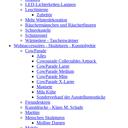
LED-Lichterketten-Lampen
Leuchtsterne
Zubehör
Mehr Winterdekoration
Räuchermännchen und Räucherfiguren
Schneekugeln
Schutzengel
Wärmetiere - Taschenwärmer
Wohnaccessoires - Skulpturen - Kunstobjekte
CowParade
Alles
Cowparade Collectables Artpack
CowParade Large
CowParade Medium
CowParade Mini
CowParade X-Large
Magnete
Mila Kühe
Sonderverkauf der Ausstellungsstücke
Freundeskreis
Kunstdrucke - Klaus M. Schade
Maritim
Menschen Skulpturen
Mollige Damen
Mobile