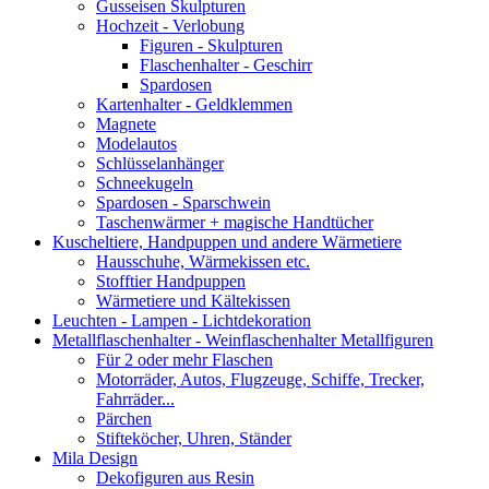
Gusseisen Skulpturen
Hochzeit - Verlobung
Figuren - Skulpturen
Flaschenhalter - Geschirr
Spardosen
Kartenhalter - Geldklemmen
Magnete
Modelautos
Schlüsselanhänger
Schneekugeln
Spardosen - Sparschwein
Taschenwärmer + magische Handtücher
Kuscheltiere, Handpuppen und andere Wärmetiere
Hausschuhe, Wärmekissen etc.
Stofftier Handpuppen
Wärmetiere und Kältekissen
Leuchten - Lampen - Lichtdekoration
Metallflaschenhalter - Weinflaschenhalter Metallfiguren
Für 2 oder mehr Flaschen
Motorräder, Autos, Flugzeuge, Schiffe, Trecker,
Fahrräder...
Pärchen
Stifteköcher, Uhren, Ständer
Mila Design
Dekofiguren aus Resin