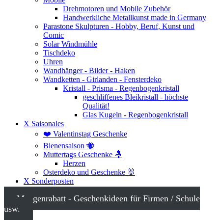
Drehmotoren und Mobile Zubehör
Handwerkliche Metallkunst made in Germany
Parastone Skulpturen - Hobby, Beruf, Kunst und
Comic
Solar Windmühle
Tischdeko
Uhren
Wandhänger - Bilder - Haken
Wandketten - Girlanden - Fensterdeko
Kristall - Prisma - Regenbogenkristall
geschliffenes Bleikristall - höchste
Qualität!
Glas Kugeln - Regenbogenkristall
X Saisonales
❤️ Valentinstag Geschenke
Bienensaison 🐝
Muttertags Geschenke 🤱
Herzen
Osterdeko und Geschenke 🐰
X Sonderposten
Mengenrabatt - Geschenkideen für Firmen / Schule
usw.