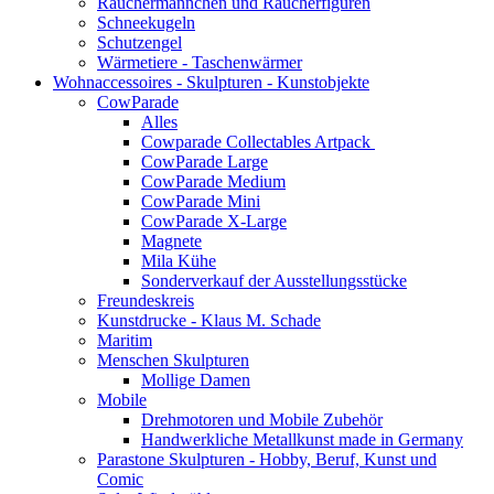
Räuchermännchen und Räucherfiguren
Schneekugeln
Schutzengel
Wärmetiere - Taschenwärmer
Wohnaccessoires - Skulpturen - Kunstobjekte
CowParade
Alles
Cowparade Collectables Artpack
CowParade Large
CowParade Medium
CowParade Mini
CowParade X-Large
Magnete
Mila Kühe
Sonderverkauf der Ausstellungsstücke
Freundeskreis
Kunstdrucke - Klaus M. Schade
Maritim
Menschen Skulpturen
Mollige Damen
Mobile
Drehmotoren und Mobile Zubehör
Handwerkliche Metallkunst made in Germany
Parastone Skulpturen - Hobby, Beruf, Kunst und
Comic