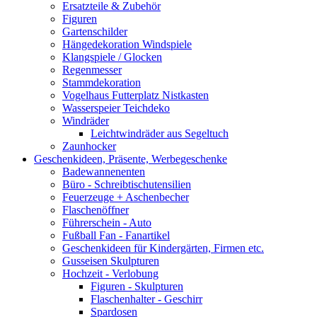
Ersatzteile & Zubehör
Figuren
Gartenschilder
Hängedekoration Windspiele
Klangspiele / Glocken
Regenmesser
Stammdekoration
Vogelhaus Futterplatz Nistkasten
Wasserspeier Teichdeko
Windräder
Leichtwindräder aus Segeltuch
Zaunhocker
Geschenkideen, Präsente, Werbegeschenke
Badewannenenten
Büro - Schreibtischutensilien
Feuerzeuge + Aschenbecher
Flaschenöffner
Führerschein - Auto
Fußball Fan - Fanartikel
Geschenkideen für Kindergärten, Firmen etc.
Gusseisen Skulpturen
Hochzeit - Verlobung
Figuren - Skulpturen
Flaschenhalter - Geschirr
Spardosen