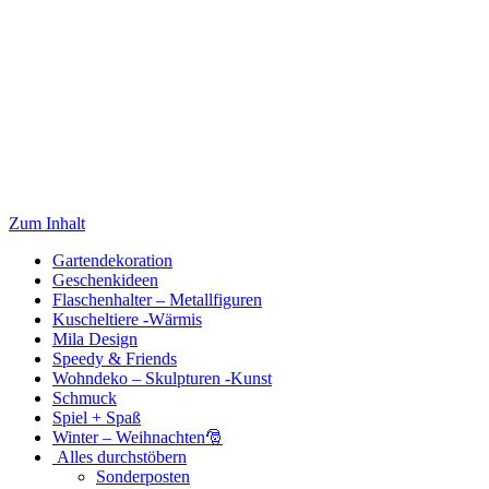
Zum Inhalt
Gartendekoration
Geschenkideen
Flaschenhalter – Metallfiguren
Kuscheltiere -Wärmis
Mila Design
Speedy & Friends
Wohndeko – Skulpturen -Kunst
Schmuck
Spiel + Spaß
Winter – Weihnachten🎅
Alles durchstöbern
Sonderposten