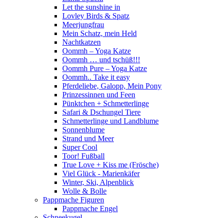
Let the sunshine in
Lovley Birds & Spatz
Meerjungfrau
Mein Schatz, mein Held
Nachtkatzen
Oommh – Yoga Katze
Oommh … und tschüß!!!
Oommh Pure – Yoga Katze
Oommh.. Take it easy
Pferdeliebe, Galopp, Mein Pony
Prinzessinnen und Feen
Pünktchen + Schmetterlinge
Safari & Dschungel Tiere
Schmetterlinge und Landblume
Sonnenblume
Strand und Meer
Super Cool
Toor! Fußball
True Love + Kiss me (Frösche)
Viel Glück - Marienkäfer
Winter, Ski, Alpenblick
Wolle & Bolle
Pappmache Figuren
Pappmache Engel
Schneekugel