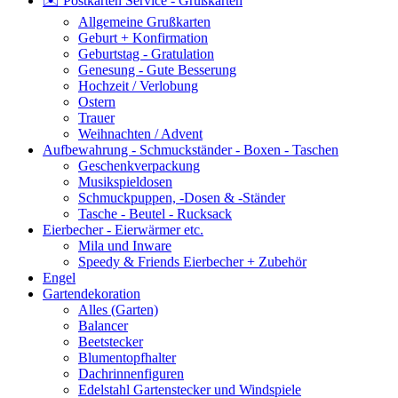
✉️ Postkarten Service - Grußkarten
Allgemeine Grußkarten
Geburt + Konfirmation
Geburtstag - Gratulation
Genesung - Gute Besserung
Hochzeit / Verlobung
Ostern
Trauer
Weihnachten / Advent
Aufbewahrung - Schmuckständer - Boxen - Taschen
Geschenkverpackung
Musikspieldosen
Schmuckpuppen, -Dosen & -Ständer
Tasche - Beutel - Rucksack
Eierbecher - Eierwärmer etc.
Mila und Inware
Speedy & Friends Eierbecher + Zubehör
Engel
Gartendekoration
Alles (Garten)
Balancer
Beetstecker
Blumentopfhalter
Dachrinnenfiguren
Edelstahl Gartenstecker und Windspiele