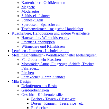
Kartenhalter - Geldklemmen
Magnete
Modelautos
Schlüsselanhänger
Schneekugeln
Spardosen - Sparschwein
Taschenwärmer + magische Handtücher
Kuscheltiere, Handpuppen und andere Wärmetiere
Hausschuhe, Wärmekissen etc.
Stofftier Handpuppen
Wärmetiere und Kältekissen
Leuchten - Lampen - Lichtdekoration
Metallflaschenhalter - Weinflaschenhalter Metallfiguren
Für 2 oder mehr Flaschen
Motorräder, Autos, Flugzeuge, Schiffe, Trecker,
Fahrräder...
Pärchen
Stifteköcher, Uhren, Ständer
Mila Design
Dekofiguren aus Resin
Garderobenhaken
Geschirr - Küchenutensilien
Becher - Tassen - Gläser -etc
Dosen - Kannen - Teeservice - etc.
Eierbecher