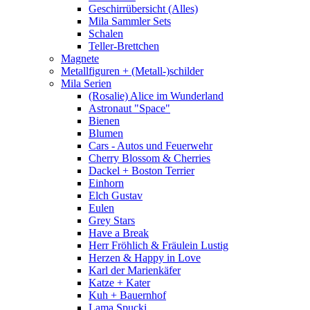
Geschirrübersicht (Alles)
Mila Sammler Sets
Schalen
Teller-Brettchen
Magnete
Metallfiguren + (Metall-)schilder
Mila Serien
(Rosalie) Alice im Wunderland
Astronaut "Space"
Bienen
Blumen
Cars - Autos und Feuerwehr
Cherry Blossom & Cherries
Dackel + Boston Terrier
Einhorn
Elch Gustav
Eulen
Grey Stars
Have a Break
Herr Fröhlich & Fräulein Lustig
Herzen & Happy in Love
Karl der Marienkäfer
Katze + Kater
Kuh + Bauernhof
Lama Spucki