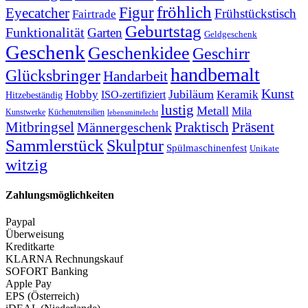
fröhlich
Figur
Eyecatcher
Frühstückstisch
Fairtrade
Geburtstag
Funktionalität
Garten
Geldgeschenk
Geschenk
Geschenkidee
Geschirr
handbemalt
Glücksbringer
Handarbeit
Kunst
Jubiläum
Keramik
Hobby
ISO-zertifiziert
Hitzebeständig
lustig
Metall
Mila
Kunstwerke
Küchenutensilien
lebensmittelecht
Mitbringsel
Praktisch
Präsent
Männergeschenk
Sammlerstück
Skulptur
Spülmaschinenfest
Unikate
witzig
Zahlungsmöglichkeiten
Paypal
Überweisung
Kreditkarte
KLARNA Rechnungskauf
SOFORT Banking
Apple Pay
EPS (Österreich)