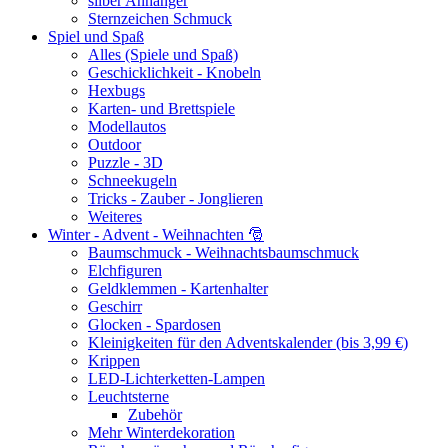
silber Anhänger
Sternzeichen Schmuck
Spiel und Spaß
Alles (Spiele und Spaß)
Geschicklichkeit - Knobeln
Hexbugs
Karten- und Brettspiele
Modellautos
Outdoor
Puzzle - 3D
Schneekugeln
Tricks - Zauber - Jonglieren
Weiteres
Winter - Advent - Weihnachten 🎅
Baumschmuck - Weihnachtsbaumschmuck
Elchfiguren
Geldklemmen - Kartenhalter
Geschirr
Glocken - Spardosen
Kleinigkeiten für den Adventskalender (bis 3,99 €)
Krippen
LED-Lichterketten-Lampen
Leuchtsterne
Zubehör
Mehr Winterdekoration