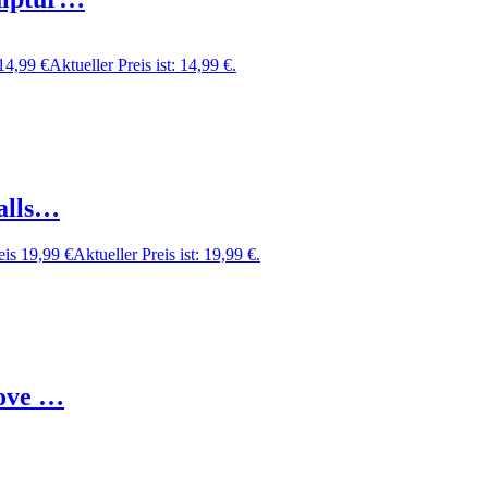
14,99
€
Aktueller Preis ist: 14,99 €.
alls…
eis
19,99
€
Aktueller Preis ist: 19,99 €.
Love …