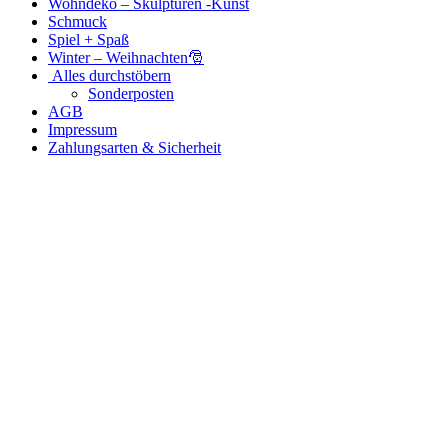
Wohndeko – Skulpturen -Kunst
Schmuck
Spiel + Spaß
Winter – Weihnachten🎅
Alles durchstöbern
Sonderposten
AGB
Impressum
Zahlungsarten & Sicherheit