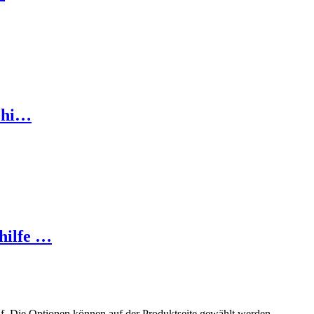
schi…
hilfe …
uf. Die Optionen können auf der Produktseite gewählt werden