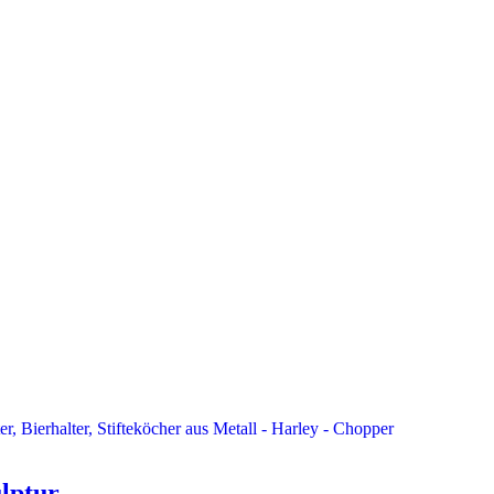
ulptur…