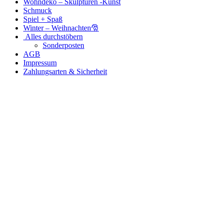
Wohndeko – Skulpturen -Kunst
Schmuck
Spiel + Spaß
Winter – Weihnachten🎅
Alles durchstöbern
Sonderposten
AGB
Impressum
Zahlungsarten & Sicherheit