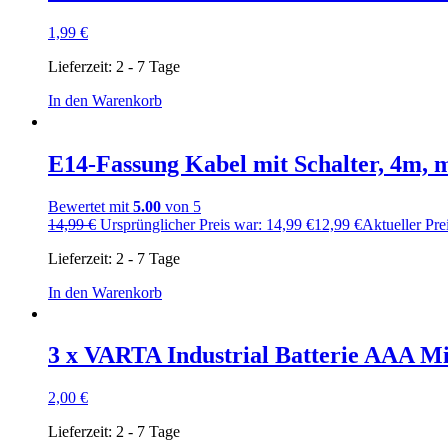
1,99
€
Lieferzeit:
2 - 7 Tage
In den Warenkorb
E14-Fassung Kabel mit Schalter, 4m, 
Bewertet mit
5.00
von 5
14,99
€
Ursprünglicher Preis war: 14,99 €
12,99
€
Aktueller Prei
Lieferzeit:
2 - 7 Tage
In den Warenkorb
3 x VARTA Industrial Batterie AAA M
2,00
€
Lieferzeit:
2 - 7 Tage