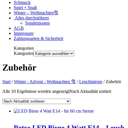
Schmuck
Spiel + Spaß
Winter – Weihnachten🎅
Alles durchstöbern
Sonderposten
AGB
Impressum
Zahlungsarten & Sicherheit
Kategorien
Kategorien
Zubehör
Start
/
Winter - Advent - Weihnachten 🎅
/
Leuchtsterne
/ Zubehör
Alle 10 Ergebnisse werden angezeigt
Nach Aktualität sortiert
Retro LED Birne 4 Watt E14 – Leuch