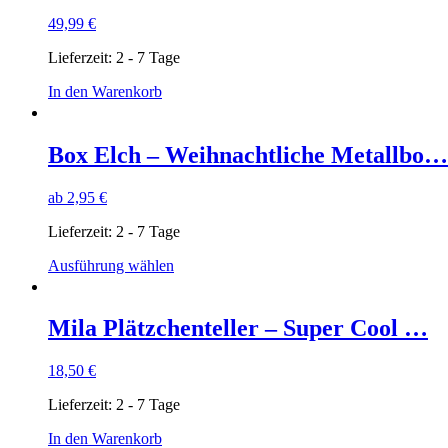
49,99
€
Lieferzeit:
2 - 7 Tage
In den Warenkorb
Box Elch – Weihnachtliche Metallbo…
ab
2,95
€
Lieferzeit:
2 - 7 Tage
Dieses
Ausführung wählen
Produkt
weist
mehrere
Mila Plätzchenteller – Super Cool …
Varianten
auf.
18,50
€
Die
Optionen
Lieferzeit:
2 - 7 Tage
können
auf
In den Warenkorb
der