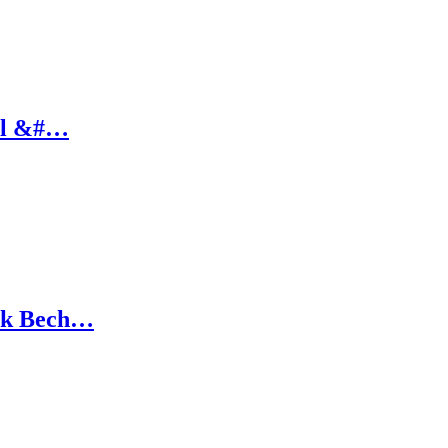
 ml &#…
ik Bech…