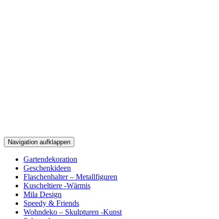
Navigation aufklappen
Zum
Gartendekoration
Inhalt
Geschenkideen
Flaschenhalter – Metallfiguren
Kuscheltiere -Wärmis
Mila Design
Speedy & Friends
Wohndeko – Skulpturen -Kunst