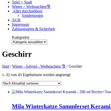
Spiel + Spaß
Winter – Weihnachten🎅
Alles durchstöbern
Sonderposten
AGB
Impressum
Zahlungsarten & Sicherheit
Kategorien
Kategorien
Geschirr
Start
/
Winter - Advent - Weihnachten 🎅
/ Geschirr
Nach
1–32 von 45 Ergebnissen werden angezeigt
Aktualität
sortiert
Mila Winterkatze Sammlerset Keram