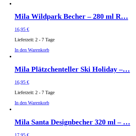
Produktseite
gewählt
Mila Wildpark Becher – 280 ml R…
werden
16,95
€
Lieferzeit:
2 - 7 Tage
In den Warenkorb
Mila Plätzchenteller Ski Holiday –…
16,95
€
Lieferzeit:
2 - 7 Tage
In den Warenkorb
Mila Santa Designbecher 320 ml – …
17,95
€