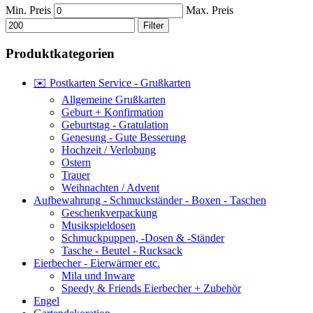
Min. Preis
Max. Preis
Filter
Produktkategorien
✉️ Postkarten Service - Grußkarten
Allgemeine Grußkarten
Geburt + Konfirmation
Geburtstag - Gratulation
Genesung - Gute Besserung
Hochzeit / Verlobung
Ostern
Trauer
Weihnachten / Advent
Aufbewahrung - Schmuckständer - Boxen - Taschen
Geschenkverpackung
Musikspieldosen
Schmuckpuppen, -Dosen & -Ständer
Tasche - Beutel - Rucksack
Eierbecher - Eierwärmer etc.
Mila und Inware
Speedy & Friends Eierbecher + Zubehör
Engel