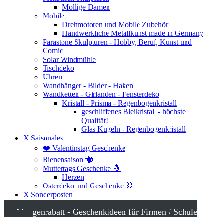
Mollige Damen
Mobile
Drehmotoren und Mobile Zubehör
Handwerkliche Metallkunst made in Germany
Parastone Skulpturen - Hobby, Beruf, Kunst und
Comic
Solar Windmühle
Tischdeko
Uhren
Wandhänger - Bilder - Haken
Wandketten - Girlanden - Fensterdeko
Kristall - Prisma - Regenbogenkristall
geschliffenes Bleikristall - höchste
Qualität!
Glas Kugeln - Regenbogenkristall
X Saisonales
❤️ Valentinstag Geschenke
Bienensaison 🐝
Muttertags Geschenke 🤱
Herzen
Osterdeko und Geschenke 🐰
X Sonderposten
Mengenrabatt - Geschenkideen für Firmen / Schule