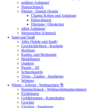
goldene Anhänger
Naturschmuck
Pilgrim - Danish Design
Charms Ketten und Anhänger
Halsschmuck
Ohrringe / Ohrstecker
silber Anhänger
Sternzeichen Schmuck
Spiel und Spaß
Alles (Spiele und Spaß)
Geschicklichkeit - Knobeln
Hexbugs
Karten- und Brettspiele
Modellautos
Outdoor
Puzzle - 3D
Schneekugeln
Tricks - Zauber - Jonglieren
Weiteres
Winter - Advent - Weihnachten 🎅
Baumschmuck - Weihnachtsbaumschmuck
Elchfiguren
Geldklemmen - Kartenhalter
Geschirr
Glocken - Spardosen