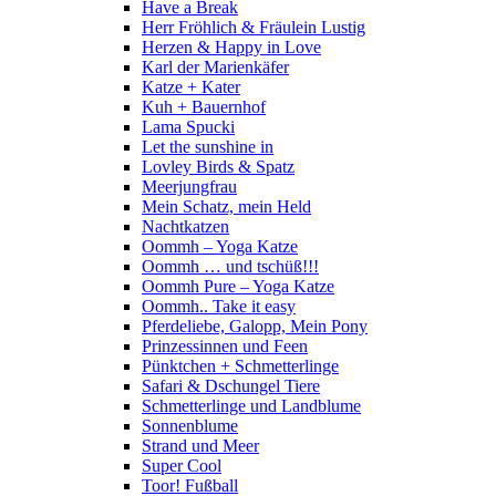
Have a Break
Herr Fröhlich & Fräulein Lustig
Herzen & Happy in Love
Karl der Marienkäfer
Katze + Kater
Kuh + Bauernhof
Lama Spucki
Let the sunshine in
Lovley Birds & Spatz
Meerjungfrau
Mein Schatz, mein Held
Nachtkatzen
Oommh – Yoga Katze
Oommh … und tschüß!!!
Oommh Pure – Yoga Katze
Oommh.. Take it easy
Pferdeliebe, Galopp, Mein Pony
Prinzessinnen und Feen
Pünktchen + Schmetterlinge
Safari & Dschungel Tiere
Schmetterlinge und Landblume
Sonnenblume
Strand und Meer
Super Cool
Toor! Fußball