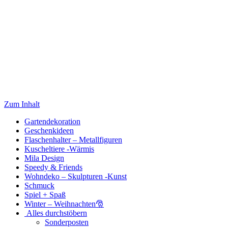
Zum Inhalt
Gartendekoration
Geschenkideen
Flaschenhalter – Metallfiguren
Kuscheltiere -Wärmis
Mila Design
Speedy & Friends
Wohndeko – Skulpturen -Kunst
Schmuck
Spiel + Spaß
Winter – Weihnachten🎅
Alles durchstöbern
Sonderposten