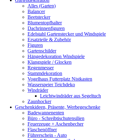
Gartendekoration
Alles (Garten)
Balancer
Beetstecker
Blumentopfhalter
Dachrinnenfiguren
Edelstahl Gartenstecker und Windspiele
Ersatzteile & Zubehör
Figuren
Gartenschilder
Hängedekoration Windspiele
Klangspiele / Glocken
Regenmesser
Stammdekoration
Vogelhaus Futterplatz Nistkasten
Wasserspeier Teichdeko
Windräder
Leichtwindräder aus Segeltuch
Zaunhocker
Geschenkideen, Präsente, Werbegeschenke
Badewannenenten
Büro - Schreibtischutensilien
Feuerzeuge + Aschenbecher
Flaschenöffner
Führerschein - Auto