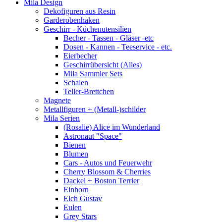
Mila Design
Dekofiguren aus Resin
Garderobenhaken
Geschirr - Küchenutensilien
Becher - Tassen - Gläser -etc
Dosen - Kannen - Teeservice - etc.
Eierbecher
Geschirrübersicht (Alles)
Mila Sammler Sets
Schalen
Teller-Brettchen
Magnete
Metallfiguren + (Metall-)schilder
Mila Serien
(Rosalie) Alice im Wunderland
Astronaut "Space"
Bienen
Blumen
Cars - Autos und Feuerwehr
Cherry Blossom & Cherries
Dackel + Boston Terrier
Einhorn
Elch Gustav
Eulen
Grey Stars