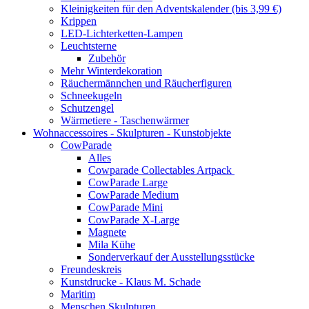
Kleinigkeiten für den Adventskalender (bis 3,99 €)
Krippen
LED-Lichterketten-Lampen
Leuchtsterne
Zubehör
Mehr Winterdekoration
Räuchermännchen und Räucherfiguren
Schneekugeln
Schutzengel
Wärmetiere - Taschenwärmer
Wohnaccessoires - Skulpturen - Kunstobjekte
CowParade
Alles
Cowparade Collectables Artpack
CowParade Large
CowParade Medium
CowParade Mini
CowParade X-Large
Magnete
Mila Kühe
Sonderverkauf der Ausstellungsstücke
Freundeskreis
Kunstdrucke - Klaus M. Schade
Maritim
Menschen Skulpturen