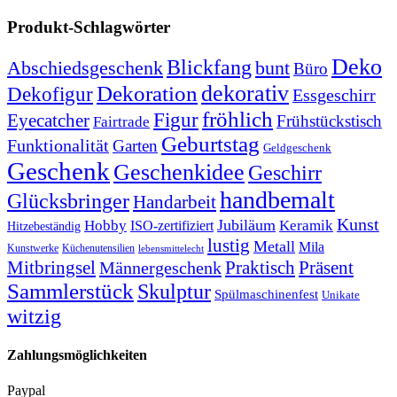
Produkt-Schlagwörter
Deko
Blickfang
Abschiedsgeschenk
bunt
Büro
dekorativ
Dekoration
Dekofigur
Essgeschirr
fröhlich
Figur
Eyecatcher
Frühstückstisch
Fairtrade
Geburtstag
Funktionalität
Garten
Geldgeschenk
Geschenk
Geschenkidee
Geschirr
handbemalt
Glücksbringer
Handarbeit
Kunst
Jubiläum
Keramik
Hobby
ISO-zertifiziert
Hitzebeständig
lustig
Metall
Mila
Kunstwerke
Küchenutensilien
lebensmittelecht
Mitbringsel
Praktisch
Präsent
Männergeschenk
Sammlerstück
Skulptur
Spülmaschinenfest
Unikate
witzig
Zahlungsmöglichkeiten
Paypal