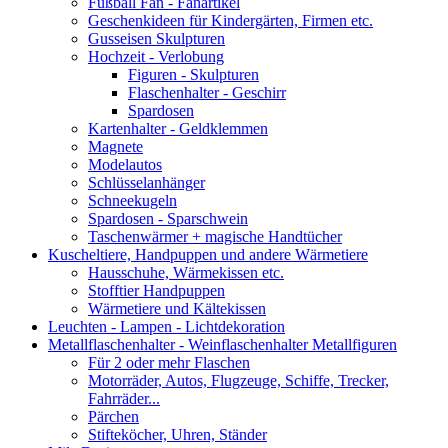
Fußball Fan - Fanartikel
Geschenkideen für Kindergärten, Firmen etc.
Gusseisen Skulpturen
Hochzeit - Verlobung
Figuren - Skulpturen
Flaschenhalter - Geschirr
Spardosen
Kartenhalter - Geldklemmen
Magnete
Modelautos
Schlüsselanhänger
Schneekugeln
Spardosen - Sparschwein
Taschenwärmer + magische Handtücher
Kuscheltiere, Handpuppen und andere Wärmetiere
Hausschuhe, Wärmekissen etc.
Stofftier Handpuppen
Wärmetiere und Kältekissen
Leuchten - Lampen - Lichtdekoration
Metallflaschenhalter - Weinflaschenhalter Metallfiguren
Für 2 oder mehr Flaschen
Motorräder, Autos, Flugzeuge, Schiffe, Trecker,
Fahrräder...
Pärchen
Stifteköcher, Uhren, Ständer