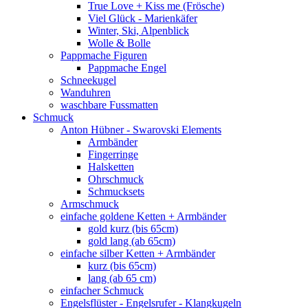
True Love + Kiss me (Frösche)
Viel Glück - Marienkäfer
Winter, Ski, Alpenblick
Wolle & Bolle
Pappmache Figuren
Pappmache Engel
Schneekugel
Wanduhren
waschbare Fussmatten
Schmuck
Anton Hübner - Swarovski Elements
Armbänder
Fingerringe
Halsketten
Ohrschmuck
Schmucksets
Armschmuck
einfache goldene Ketten + Armbänder
gold kurz (bis 65cm)
gold lang (ab 65cm)
einfache silber Ketten + Armbänder
kurz (bis 65cm)
lang (ab 65 cm)
einfacher Schmuck
Engelsflüster - Engelsrufer - Klangkugeln