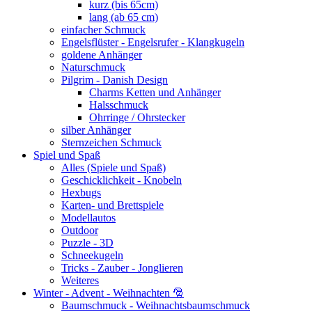
kurz (bis 65cm)
lang (ab 65 cm)
einfacher Schmuck
Engelsflüster - Engelsrufer - Klangkugeln
goldene Anhänger
Naturschmuck
Pilgrim - Danish Design
Charms Ketten und Anhänger
Halsschmuck
Ohrringe / Ohrstecker
silber Anhänger
Sternzeichen Schmuck
Spiel und Spaß
Alles (Spiele und Spaß)
Geschicklichkeit - Knobeln
Hexbugs
Karten- und Brettspiele
Modellautos
Outdoor
Puzzle - 3D
Schneekugeln
Tricks - Zauber - Jonglieren
Weiteres
Winter - Advent - Weihnachten 🎅
Baumschmuck - Weihnachtsbaumschmuck