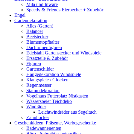
Mila und Inware
Speedy & Friends Eierbecher + Zubehör
Engel
Gartendekoration
Alles (Garten)
Balancer
Beetstecker
Blumentopfhalter
Dachrinnenfiguren
Edelstahl Gartenstecker und Windspiele
Ersatzteile & Zubehör
Figuren
Gartenschilder
Hängedekoration Windspiele
Klangspiele / Glocken
Regenmesser
Stammdekoration
Vogelhaus Futterplatz Nistkasten
Wasserspeier Teichdeko
Windräder
Leichtwindräder aus Segeltuch
Zaunhocker
Geschenkideen, Präsente, Werbegeschenke
Badewannenenten
Büro - Schreibtischutensilien