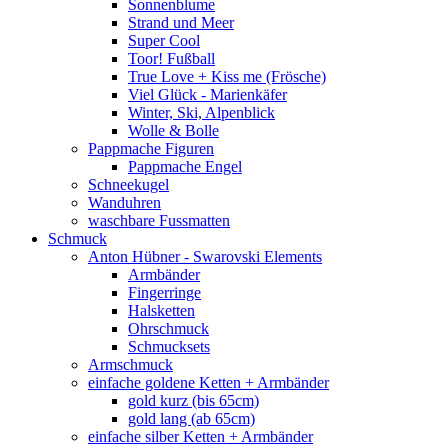
Sonnenblume
Strand und Meer
Super Cool
Toor! Fußball
True Love + Kiss me (Frösche)
Viel Glück - Marienkäfer
Winter, Ski, Alpenblick
Wolle & Bolle
Pappmache Figuren
Pappmache Engel
Schneekugel
Wanduhren
waschbare Fussmatten
Schmuck
Anton Hübner - Swarovski Elements
Armbänder
Fingerringe
Halsketten
Ohrschmuck
Schmucksets
Armschmuck
einfache goldene Ketten + Armbänder
gold kurz (bis 65cm)
gold lang (ab 65cm)
einfache silber Ketten + Armbänder