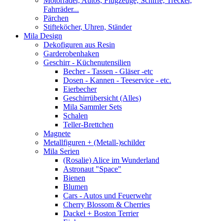
Motorräder, Autos, Flugzeuge, Schiffe, Trecker,
Fahrräder...
Pärchen
Stifteköcher, Uhren, Ständer
Mila Design
Dekofiguren aus Resin
Garderobenhaken
Geschirr - Küchenutensilien
Becher - Tassen - Gläser -etc
Dosen - Kannen - Teeservice - etc.
Eierbecher
Geschirrübersicht (Alles)
Mila Sammler Sets
Schalen
Teller-Brettchen
Magnete
Metallfiguren + (Metall-)schilder
Mila Serien
(Rosalie) Alice im Wunderland
Astronaut "Space"
Bienen
Blumen
Cars - Autos und Feuerwehr
Cherry Blossom & Cherries
Dackel + Boston Terrier