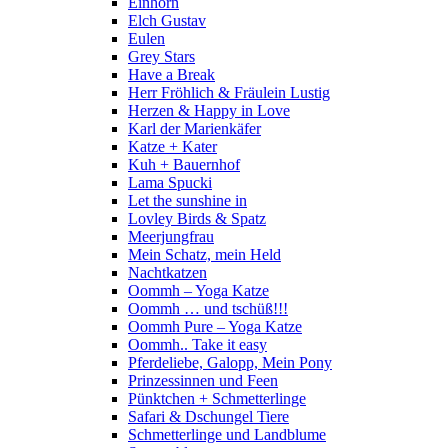
Einhorn
Elch Gustav
Eulen
Grey Stars
Have a Break
Herr Fröhlich & Fräulein Lustig
Herzen & Happy in Love
Karl der Marienkäfer
Katze + Kater
Kuh + Bauernhof
Lama Spucki
Let the sunshine in
Lovley Birds & Spatz
Meerjungfrau
Mein Schatz, mein Held
Nachtkatzen
Oommh – Yoga Katze
Oommh … und tschüß!!!
Oommh Pure – Yoga Katze
Oommh.. Take it easy
Pferdeliebe, Galopp, Mein Pony
Prinzessinnen und Feen
Pünktchen + Schmetterlinge
Safari & Dschungel Tiere
Schmetterlinge und Landblume