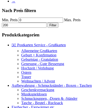
→
Nach Preis filtern
Min. Preis
Max. Preis
Filter
Produktkategorien
✉️ Postkarten Service - Grußkarten
Allgemeine Grußkarten
Geburt + Konfirmation
Geburtstag - Gratulation
Genesung - Gute Besserung
Hochzeit / Verlobung
Ostern
Trauer
Weihnachten / Advent
Aufbewahrung - Schmuckständer - Boxen - Taschen
Geschenkverpackung
Musikspieldosen
Schmuckpuppen, -Dosen & -Ständer
Tasche - Beutel - Rucksack
Eierbecher - Eierwärmer etc.