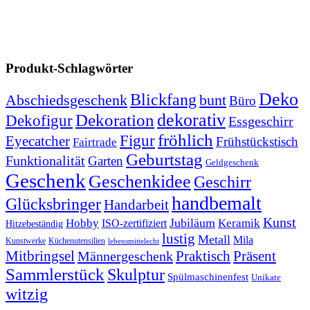
Produkt-Schlagwörter
Deko
Blickfang
Abschiedsgeschenk
bunt
Büro
dekorativ
Dekoration
Dekofigur
Essgeschirr
fröhlich
Figur
Eyecatcher
Frühstückstisch
Fairtrade
Geburtstag
Funktionalität
Garten
Geldgeschenk
Geschenk
Geschenkidee
Geschirr
handbemalt
Glücksbringer
Handarbeit
Kunst
Jubiläum
Keramik
Hobby
ISO-zertifiziert
Hitzebeständig
lustig
Metall
Mila
Kunstwerke
Küchenutensilien
lebensmittelecht
Mitbringsel
Praktisch
Präsent
Männergeschenk
Sammlerstück
Skulptur
Spülmaschinenfest
Unikate
witzig