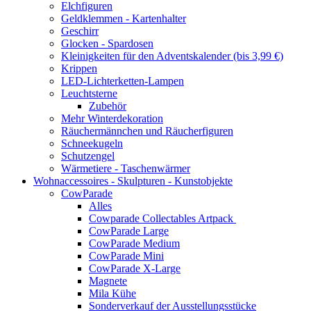
Elchfiguren
Geldklemmen - Kartenhalter
Geschirr
Glocken - Spardosen
Kleinigkeiten für den Adventskalender (bis 3,99 €)
Krippen
LED-Lichterketten-Lampen
Leuchtsterne
Zubehör
Mehr Winterdekoration
Räuchermännchen und Räucherfiguren
Schneekugeln
Schutzengel
Wärmetiere - Taschenwärmer
Wohnaccessoires - Skulpturen - Kunstobjekte
CowParade
Alles
Cowparade Collectables Artpack
CowParade Large
CowParade Medium
CowParade Mini
CowParade X-Large
Magnete
Mila Kühe
Sonderverkauf der Ausstellungsstücke