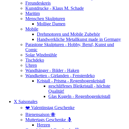
Freundeskreis
Kunstdrucke - Klaus M. Schade
Maritim
Menschen Skulpturen
Mollige Damen
Mobile
Drehmotoren und Mobile Zubehör
Handwerkliche Metallkunst made in Germany
Parastone Skulpturen - Hobby, Beruf, Kunst und
Comic
Solar Windmühle
Tischdeko
Uhren
Wandhänger - Bilder - Haken
Wandketten - Girlanden - Fensterdeko
Kristall - Prisma - Regenbogenkristall
geschliffenes Bleikristall - höchste
Qualität!
Glas Kugeln - Regenbogenkristall
X Saisonales
❤️ Valentinstag Geschenke
Bienensaison 🐝
Muttertags Geschenke 🤱
Herzen