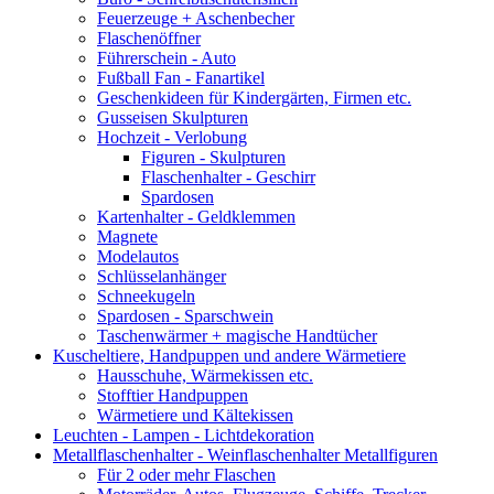
Feuerzeuge + Aschenbecher
Flaschenöffner
Führerschein - Auto
Fußball Fan - Fanartikel
Geschenkideen für Kindergärten, Firmen etc.
Gusseisen Skulpturen
Hochzeit - Verlobung
Figuren - Skulpturen
Flaschenhalter - Geschirr
Spardosen
Kartenhalter - Geldklemmen
Magnete
Modelautos
Schlüsselanhänger
Schneekugeln
Spardosen - Sparschwein
Taschenwärmer + magische Handtücher
Kuscheltiere, Handpuppen und andere Wärmetiere
Hausschuhe, Wärmekissen etc.
Stofftier Handpuppen
Wärmetiere und Kältekissen
Leuchten - Lampen - Lichtdekoration
Metallflaschenhalter - Weinflaschenhalter Metallfiguren
Für 2 oder mehr Flaschen