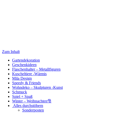
Zum Inhalt
Gartendekoration
Geschenkideen
Flaschenhalter – Metallfiguren
Kuscheltiere -Wärmis
Mila Design
Speedy & Friends
Wohndeko – Skulpturen -Kunst
Schmuck
Spiel + Spaß
Winter – Weihnachten🎅
Alles durchstöbern
Sonderposten