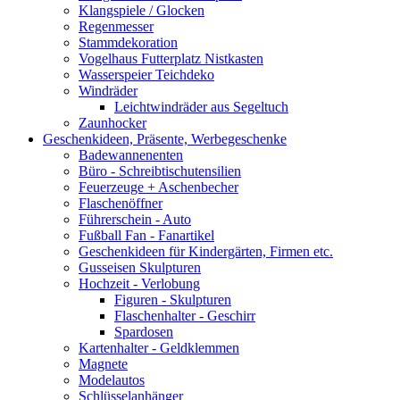
Klangspiele / Glocken
Regenmesser
Stammdekoration
Vogelhaus Futterplatz Nistkasten
Wasserspeier Teichdeko
Windräder
Leichtwindräder aus Segeltuch
Zaunhocker
Geschenkideen, Präsente, Werbegeschenke
Badewannenenten
Büro - Schreibtischutensilien
Feuerzeuge + Aschenbecher
Flaschenöffner
Führerschein - Auto
Fußball Fan - Fanartikel
Geschenkideen für Kindergärten, Firmen etc.
Gusseisen Skulpturen
Hochzeit - Verlobung
Figuren - Skulpturen
Flaschenhalter - Geschirr
Spardosen
Kartenhalter - Geldklemmen
Magnete
Modelautos
Schlüsselanhänger