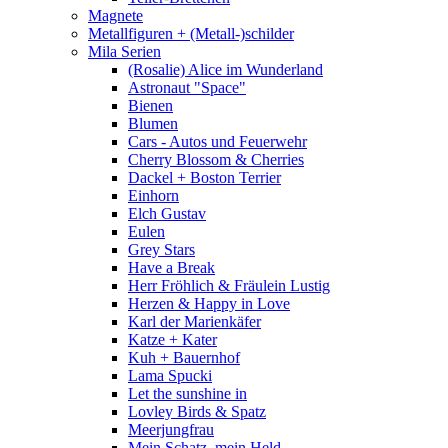
Magnete
Metallfiguren + (Metall-)schilder
Mila Serien
(Rosalie) Alice im Wunderland
Astronaut "Space"
Bienen
Blumen
Cars - Autos und Feuerwehr
Cherry Blossom & Cherries
Dackel + Boston Terrier
Einhorn
Elch Gustav
Eulen
Grey Stars
Have a Break
Herr Fröhlich & Fräulein Lustig
Herzen & Happy in Love
Karl der Marienkäfer
Katze + Kater
Kuh + Bauernhof
Lama Spucki
Let the sunshine in
Lovley Birds & Spatz
Meerjungfrau
Mein Schatz, mein Held