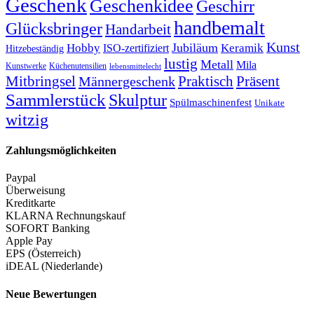
Geschenk
Geschenkidee
Geschirr
handbemalt
Glücksbringer
Handarbeit
Kunst
Jubiläum
Keramik
Hobby
ISO-zertifiziert
Hitzebeständig
lustig
Metall
Mila
Kunstwerke
Küchenutensilien
lebensmittelecht
Mitbringsel
Praktisch
Präsent
Männergeschenk
Sammlerstück
Skulptur
Spülmaschinenfest
Unikate
witzig
Zahlungsmöglichkeiten
Paypal
Überweisung
Kreditkarte
KLARNA Rechnungskauf
SOFORT Banking
Apple Pay
EPS (Österreich)
iDEAL (Niederlande)
Neue Bewertungen