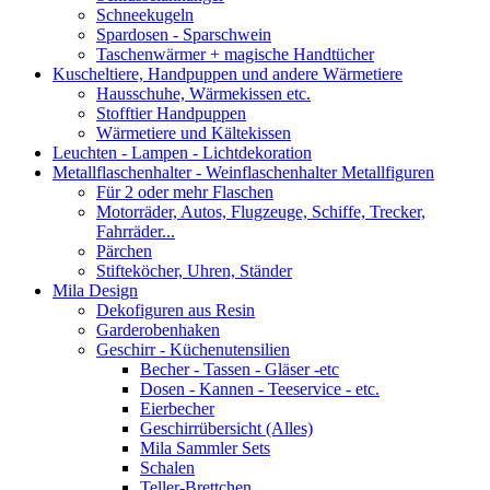
Schneekugeln
Spardosen - Sparschwein
Taschenwärmer + magische Handtücher
Kuscheltiere, Handpuppen und andere Wärmetiere
Hausschuhe, Wärmekissen etc.
Stofftier Handpuppen
Wärmetiere und Kältekissen
Leuchten - Lampen - Lichtdekoration
Metallflaschenhalter - Weinflaschenhalter Metallfiguren
Für 2 oder mehr Flaschen
Motorräder, Autos, Flugzeuge, Schiffe, Trecker,
Fahrräder...
Pärchen
Stifteköcher, Uhren, Ständer
Mila Design
Dekofiguren aus Resin
Garderobenhaken
Geschirr - Küchenutensilien
Becher - Tassen - Gläser -etc
Dosen - Kannen - Teeservice - etc.
Eierbecher
Geschirrübersicht (Alles)
Mila Sammler Sets
Schalen
Teller-Brettchen