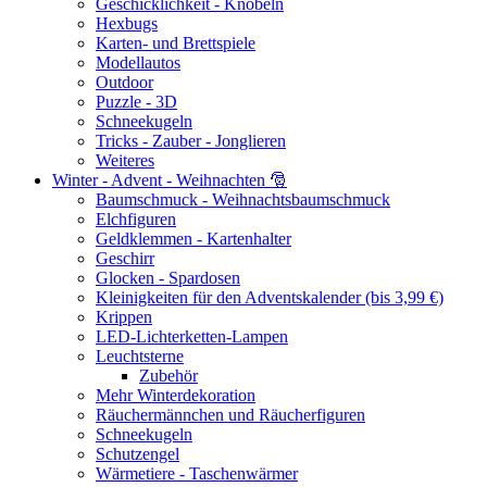
Geschicklichkeit - Knobeln
Hexbugs
Karten- und Brettspiele
Modellautos
Outdoor
Puzzle - 3D
Schneekugeln
Tricks - Zauber - Jonglieren
Weiteres
Winter - Advent - Weihnachten 🎅
Baumschmuck - Weihnachtsbaumschmuck
Elchfiguren
Geldklemmen - Kartenhalter
Geschirr
Glocken - Spardosen
Kleinigkeiten für den Adventskalender (bis 3,99 €)
Krippen
LED-Lichterketten-Lampen
Leuchtsterne
Zubehör
Mehr Winterdekoration
Räuchermännchen und Räucherfiguren
Schneekugeln
Schutzengel
Wärmetiere - Taschenwärmer