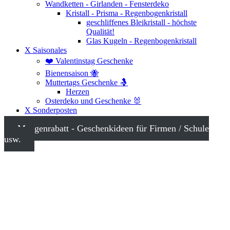
Wandketten - Girlanden - Fensterdeko
Kristall - Prisma - Regenbogenkristall
geschliffenes Bleikristall - höchste
Qualität!
Glas Kugeln - Regenbogenkristall
X Saisonales
❤️ Valentinstag Geschenke
Bienensaison 🐝
Muttertags Geschenke 🤱
Herzen
Osterdeko und Geschenke 🐰
X Sonderposten
Mengenrabatt - Geschenkideen für Firmen / Schule
usw.