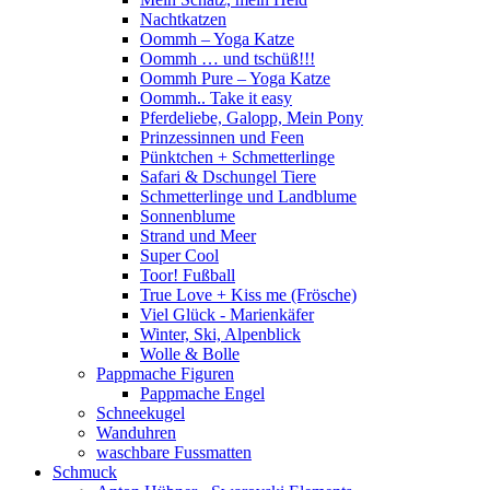
Nachtkatzen
Oommh – Yoga Katze
Oommh … und tschüß!!!
Oommh Pure – Yoga Katze
Oommh.. Take it easy
Pferdeliebe, Galopp, Mein Pony
Prinzessinnen und Feen
Pünktchen + Schmetterlinge
Safari & Dschungel Tiere
Schmetterlinge und Landblume
Sonnenblume
Strand und Meer
Super Cool
Toor! Fußball
True Love + Kiss me (Frösche)
Viel Glück - Marienkäfer
Winter, Ski, Alpenblick
Wolle & Bolle
Pappmache Figuren
Pappmache Engel
Schneekugel
Wanduhren
waschbare Fussmatten
Schmuck