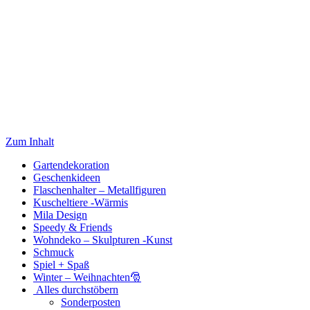
Zum Inhalt
Gartendekoration
Geschenkideen
Flaschenhalter – Metallfiguren
Kuscheltiere -Wärmis
Mila Design
Speedy & Friends
Wohndeko – Skulpturen -Kunst
Schmuck
Spiel + Spaß
Winter – Weihnachten🎅
Alles durchstöbern
Sonderposten