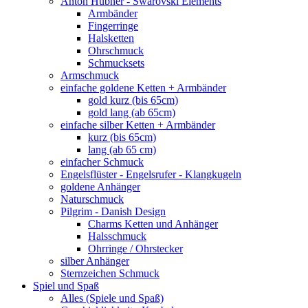
Anton Hübner - Swarovski Elements
Armbänder
Fingerringe
Halsketten
Ohrschmuck
Schmucksets
Armschmuck
einfache goldene Ketten + Armbänder
gold kurz (bis 65cm)
gold lang (ab 65cm)
einfache silber Ketten + Armbänder
kurz (bis 65cm)
lang (ab 65 cm)
einfacher Schmuck
Engelsflüster - Engelsrufer - Klangkugeln
goldene Anhänger
Naturschmuck
Pilgrim - Danish Design
Charms Ketten und Anhänger
Halsschmuck
Ohrringe / Ohrstecker
silber Anhänger
Sternzeichen Schmuck
Spiel und Spaß
Alles (Spiele und Spaß)