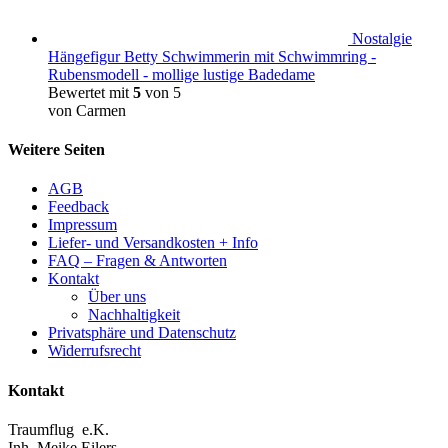
Nostalgie
Hängefigur Betty Schwimmerin mit Schwimmring -
Rubensmodell - mollige lustige Badedame
Bewertet mit
5
von 5
von Carmen
Weitere Seiten
AGB
Feedback
Impressum
Liefer- und Versandkosten + Info
FAQ – Fragen & Antworten
Kontakt
Über uns
Nachhaltigkeit
Privatsphäre und Datenschutz
Widerrufsrecht
Kontakt
Traumflug e.K.
Inh. Meike Eilers