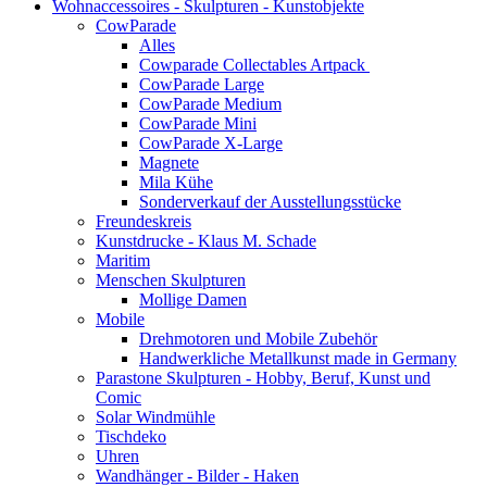
Wohnaccessoires - Skulpturen - Kunstobjekte
CowParade
Alles
Cowparade Collectables Artpack
CowParade Large
CowParade Medium
CowParade Mini
CowParade X-Large
Magnete
Mila Kühe
Sonderverkauf der Ausstellungsstücke
Freundeskreis
Kunstdrucke - Klaus M. Schade
Maritim
Menschen Skulpturen
Mollige Damen
Mobile
Drehmotoren und Mobile Zubehör
Handwerkliche Metallkunst made in Germany
Parastone Skulpturen - Hobby, Beruf, Kunst und
Comic
Solar Windmühle
Tischdeko
Uhren
Wandhänger - Bilder - Haken