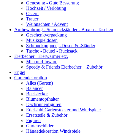
Genesung - Gute Besserung
Hochzeit / Verlobung
Ostern
Trauer
Weihnachten / Advent
Aufbewahrung - Schmuckständer - Boxen - Taschen
Geschenkverpackung
Musikspieldosen
Schmuckpuppen, -Dosen & -Ständer
Tasche - Beutel - Rucksack
Eierbecher - Eierwärmer etc.
Mila und Inware
Speedy & Friends Eierbecher + Zubehör
Engel
Gartendekoration
Alles (Garten)
Balancer
Beetstecker
Blumentopfhalter
Dachrinnenfiguren
Edelstahl Gartenstecker und Windspiele
Ersatzteile & Zubehör
Figuren
Gartenschilder
Hängedekoration Windspiele