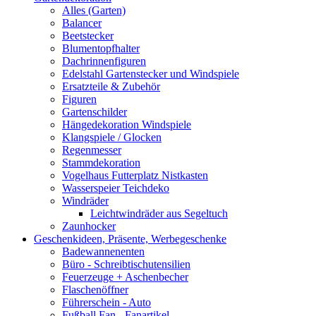
Alles (Garten)
Balancer
Beetstecker
Blumentopfhalter
Dachrinnenfiguren
Edelstahl Gartenstecker und Windspiele
Ersatzteile & Zubehör
Figuren
Gartenschilder
Hängedekoration Windspiele
Klangspiele / Glocken
Regenmesser
Stammdekoration
Vogelhaus Futterplatz Nistkasten
Wasserspeier Teichdeko
Windräder
Leichtwindräder aus Segeltuch
Zaunhocker
Geschenkideen, Präsente, Werbegeschenke
Badewannenenten
Büro - Schreibtischutensilien
Feuerzeuge + Aschenbecher
Flaschenöffner
Führerschein - Auto
Fußball Fan - Fanartikel