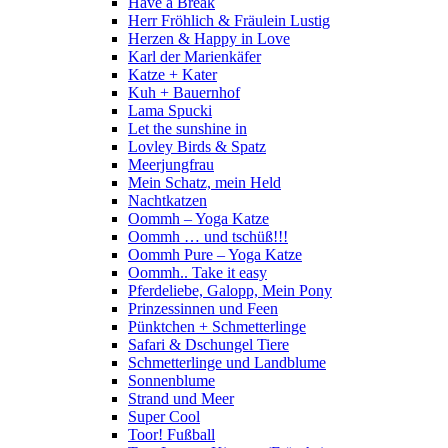
Have a Break
Herr Fröhlich & Fräulein Lustig
Herzen & Happy in Love
Karl der Marienkäfer
Katze + Kater
Kuh + Bauernhof
Lama Spucki
Let the sunshine in
Lovley Birds & Spatz
Meerjungfrau
Mein Schatz, mein Held
Nachtkatzen
Oommh – Yoga Katze
Oommh … und tschüß!!!
Oommh Pure – Yoga Katze
Oommh.. Take it easy
Pferdeliebe, Galopp, Mein Pony
Prinzessinnen und Feen
Pünktchen + Schmetterlinge
Safari & Dschungel Tiere
Schmetterlinge und Landblume
Sonnenblume
Strand und Meer
Super Cool
Toor! Fußball