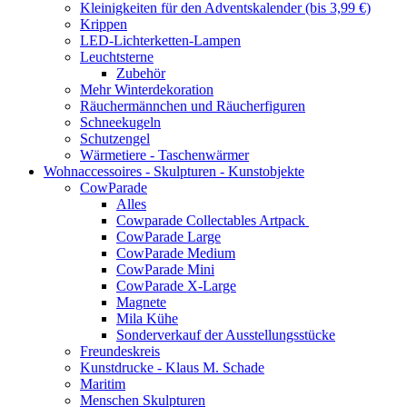
Kleinigkeiten für den Adventskalender (bis 3,99 €)
Krippen
LED-Lichterketten-Lampen
Leuchtsterne
Zubehör
Mehr Winterdekoration
Räuchermännchen und Räucherfiguren
Schneekugeln
Schutzengel
Wärmetiere - Taschenwärmer
Wohnaccessoires - Skulpturen - Kunstobjekte
CowParade
Alles
Cowparade Collectables Artpack
CowParade Large
CowParade Medium
CowParade Mini
CowParade X-Large
Magnete
Mila Kühe
Sonderverkauf der Ausstellungsstücke
Freundeskreis
Kunstdrucke - Klaus M. Schade
Maritim
Menschen Skulpturen