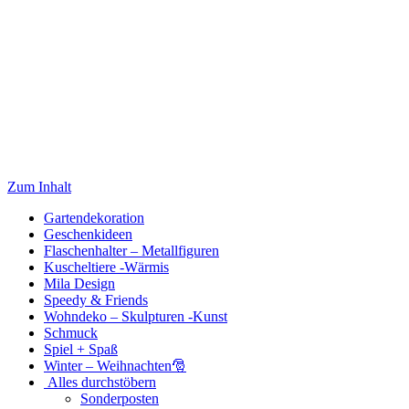
Zum Inhalt
Gartendekoration
Geschenkideen
Flaschenhalter – Metallfiguren
Kuscheltiere -Wärmis
Mila Design
Speedy & Friends
Wohndeko – Skulpturen -Kunst
Schmuck
Spiel + Spaß
Winter – Weihnachten🎅
Alles durchstöbern
Sonderposten