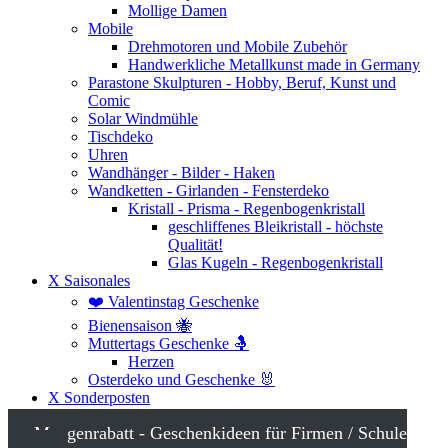
Mollige Damen
Mobile
Drehmotoren und Mobile Zubehör
Handwerkliche Metallkunst made in Germany
Parastone Skulpturen - Hobby, Beruf, Kunst und
Comic
Solar Windmühle
Tischdeko
Uhren
Wandhänger - Bilder - Haken
Wandketten - Girlanden - Fensterdeko
Kristall - Prisma - Regenbogenkristall
geschliffenes Bleikristall - höchste
Qualität!
Glas Kugeln - Regenbogenkristall
X Saisonales
❤️ Valentinstag Geschenke
Bienensaison 🐝
Muttertags Geschenke 🤱
Herzen
Osterdeko und Geschenke 🐰
X Sonderposten
Mengenrabatt - Geschenkideen für Firmen / Schule