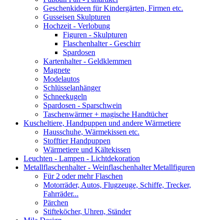
Geschenkideen für Kindergärten, Firmen etc.
Gusseisen Skulpturen
Hochzeit - Verlobung
Figuren - Skulpturen
Flaschenhalter - Geschirr
Spardosen
Kartenhalter - Geldklemmen
Magnete
Modelautos
Schlüsselanhänger
Schneekugeln
Spardosen - Sparschwein
Taschenwärmer + magische Handtücher
Kuscheltiere, Handpuppen und andere Wärmetiere
Hausschuhe, Wärmekissen etc.
Stofftier Handpuppen
Wärmetiere und Kältekissen
Leuchten - Lampen - Lichtdekoration
Metallflaschenhalter - Weinflaschenhalter Metallfiguren
Für 2 oder mehr Flaschen
Motorräder, Autos, Flugzeuge, Schiffe, Trecker,
Fahrräder...
Pärchen
Stifteköcher, Uhren, Ständer