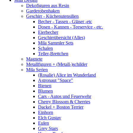
Mila Design
Dekofiguren aus Resin
Garderobenhaken
Geschirr - Küchenutensilien
Becher - Tassen - Gläser -etc
Dosen - Kannen - Teeservice - etc.
Eierbecher
Geschirrübersicht (Alles)
Mila Sammler Sets
Schalen
Teller-Brettchen
Magnete
Metallfiguren + (Metall-)schilder
Mila Serien
(Rosalie) Alice im Wunderland
Astronaut "Space"
Bienen
Blumen
Cars - Autos und Feuerwehr
Cherry Blossom & Cherries
Dackel + Boston Terrier
Einhorn
Elch Gustav
Eulen
Grey Stars