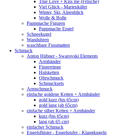
True Love + Kiss me (Frösche)
Viel Glück - Marienkäfer
Winter, Ski, Alpenblick
Wolle & Bolle
Pappmache Figuren
Pappmache Engel
Schneekugel
Wanduhren
waschbare Fussmatten
Schmuck
Anton Hübner - Swarovski Elements
Armbänder
Fingerringe
Halsketten
Ohrschmuck
Schmucksets
Armschmuck
einfache goldene Ketten + Armbänder
gold kurz (bis 65cm)
gold lang (ab 65cm)
einfache silber Ketten + Armbänder
kurz (bis 65cm)
lang (ab 65 cm)
einfacher Schmuck
Engelsflüster - Engelsrufer - Klangkugeln