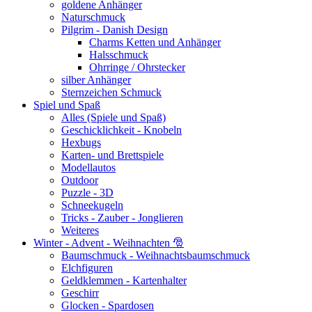
goldene Anhänger
Naturschmuck
Pilgrim - Danish Design
Charms Ketten und Anhänger
Halsschmuck
Ohrringe / Ohrstecker
silber Anhänger
Sternzeichen Schmuck
Spiel und Spaß
Alles (Spiele und Spaß)
Geschicklichkeit - Knobeln
Hexbugs
Karten- und Brettspiele
Modellautos
Outdoor
Puzzle - 3D
Schneekugeln
Tricks - Zauber - Jonglieren
Weiteres
Winter - Advent - Weihnachten 🎅
Baumschmuck - Weihnachtsbaumschmuck
Elchfiguren
Geldklemmen - Kartenhalter
Geschirr
Glocken - Spardosen