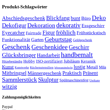
Produkt-Schlagwörter
Deko
Blickfang
Abschiedsgeschenk
bunt
Büro
Dekoration
dekorativ
Dekofigur
Essgeschirr
fröhlich
Figur
Eyecatcher
Frühstückstisch
Fairtrade
Geburtstag
Funktionalität
Garten
Geldgeschenk
Geschenk
Geschenkidee
Geschirr
handbemalt
Glücksbringer
Handarbeit
Jubiläum
Hobby
ISO-zertifiziert
Keramik
Hitzebeständig
lustig
Kunst
Metall
Mila
Kunstwerke
Küchenutensilien
lebensmittelecht
Mitbringsel
Praktisch
Präsent
Männergeschenk
Sammlerstück
Skulptur
Spülmaschinenfest
Unikate
witzig
Zahlungsmöglichkeiten
Paypal