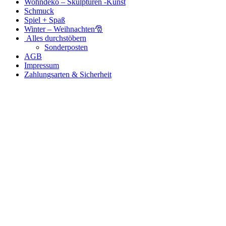
Wohndeko – Skulpturen -Kunst
Schmuck
Spiel + Spaß
Winter – Weihnachten🎅
Alles durchstöbern
Sonderposten
AGB
Impressum
Zahlungsarten & Sicherheit