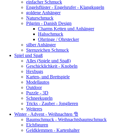
einfacher Schmuck
Engelsflüster - Engelsrufer - Klangkugeln
goldene Anhänger
Naturschmuck
Pilgrim - Danish Design
Charms Ketten und Anhänger
Halsschmuck
Ohrringe / Ohrstecker
silber Anhänger
Sternzeichen Schmuck
Spiel und Spaß
Alles (Spiele und Spaß)
Geschicklichkeit - Knobeln
Hexbugs
Karten- und Brettspiele
Modellautos
Outdoor
Puzzle - 3D
Schneekugeln
Tricks - Zauber - Jonglieren
Weiteres
Winter - Advent - Weihnachten 🎅
Baumschmuck - Weihnachtsbaumschmuck
Elchfiguren
Geldklemmen - Kartenhalter