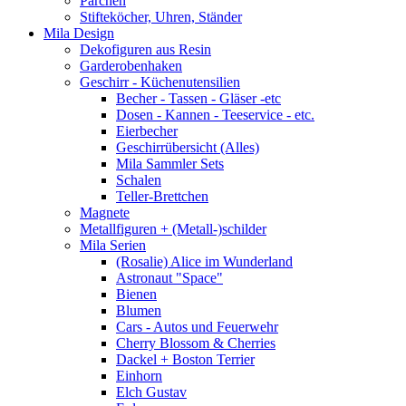
Pärchen
Stifteköcher, Uhren, Ständer
Mila Design
Dekofiguren aus Resin
Garderobenhaken
Geschirr - Küchenutensilien
Becher - Tassen - Gläser -etc
Dosen - Kannen - Teeservice - etc.
Eierbecher
Geschirrübersicht (Alles)
Mila Sammler Sets
Schalen
Teller-Brettchen
Magnete
Metallfiguren + (Metall-)schilder
Mila Serien
(Rosalie) Alice im Wunderland
Astronaut "Space"
Bienen
Blumen
Cars - Autos und Feuerwehr
Cherry Blossom & Cherries
Dackel + Boston Terrier
Einhorn
Elch Gustav