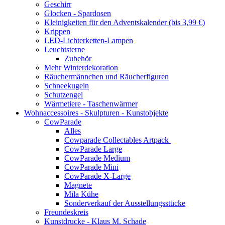
Geschirr
Glocken - Spardosen
Kleinigkeiten für den Adventskalender (bis 3,99 €)
Krippen
LED-Lichterketten-Lampen
Leuchtsterne
Zubehör
Mehr Winterdekoration
Räuchermännchen und Räucherfiguren
Schneekugeln
Schutzengel
Wärmetiere - Taschenwärmer
Wohnaccessoires - Skulpturen - Kunstobjekte
CowParade
Alles
Cowparade Collectables Artpack
CowParade Large
CowParade Medium
CowParade Mini
CowParade X-Large
Magnete
Mila Kühe
Sonderverkauf der Ausstellungsstücke
Freundeskreis
Kunstdrucke - Klaus M. Schade