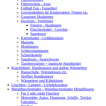
Führerschein - Auto
Fußball Fan - Fanartikel
Geschenkideen für Kindergärten, Firmen etc.
Gusseisen Skulpturen
Hochzeit - Verlobung
Figuren - Skulpturen
Flaschenhalter - Geschirr
Spardosen
Kartenhalter - Geldklemmen
Magnete
Modelautos
Schlüsselanhänger
Schneekugeln
Spardosen - Sparschwein
Taschenwärmer + magische Handtücher
Kuscheltiere, Handpuppen und andere Wärmetiere
Hausschuhe, Wärmekissen etc.
Stofftier Handpuppen
Wärmetiere und Kältekissen
Leuchten - Lampen - Lichtdekoration
Metallflaschenhalter - Weinflaschenhalter Metallfiguren
Für 2 oder mehr Flaschen
Motorräder, Autos, Flugzeuge, Schiffe, Trecker,
Fahrräder...