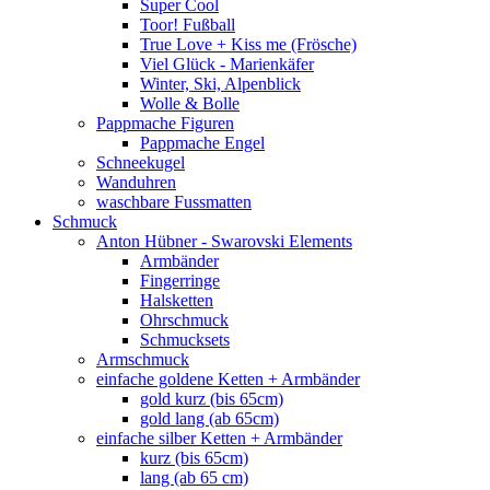
Super Cool
Toor! Fußball
True Love + Kiss me (Frösche)
Viel Glück - Marienkäfer
Winter, Ski, Alpenblick
Wolle & Bolle
Pappmache Figuren
Pappmache Engel
Schneekugel
Wanduhren
waschbare Fussmatten
Schmuck
Anton Hübner - Swarovski Elements
Armbänder
Fingerringe
Halsketten
Ohrschmuck
Schmucksets
Armschmuck
einfache goldene Ketten + Armbänder
gold kurz (bis 65cm)
gold lang (ab 65cm)
einfache silber Ketten + Armbänder
kurz (bis 65cm)
lang (ab 65 cm)