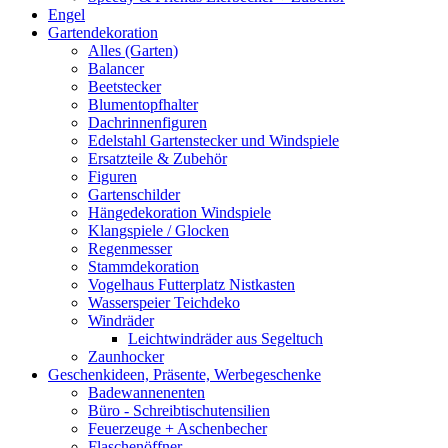
Engel
Gartendekoration
Alles (Garten)
Balancer
Beetstecker
Blumentopfhalter
Dachrinnenfiguren
Edelstahl Gartenstecker und Windspiele
Ersatzteile & Zubehör
Figuren
Gartenschilder
Hängedekoration Windspiele
Klangspiele / Glocken
Regenmesser
Stammdekoration
Vogelhaus Futterplatz Nistkasten
Wasserspeier Teichdeko
Windräder
Leichtwindräder aus Segeltuch
Zaunhocker
Geschenkideen, Präsente, Werbegeschenke
Badewannenenten
Büro - Schreibtischutensilien
Feuerzeuge + Aschenbecher
Flaschenöffner