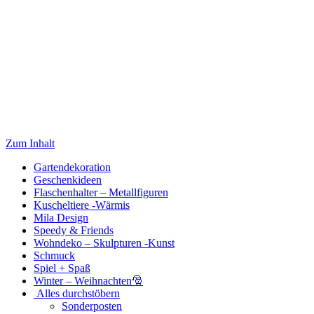
Zum Inhalt
Gartendekoration
Geschenkideen
Flaschenhalter – Metallfiguren
Kuscheltiere -Wärmis
Mila Design
Speedy & Friends
Wohndeko – Skulpturen -Kunst
Schmuck
Spiel + Spaß
Winter – Weihnachten🎅
Alles durchstöbern
Sonderposten