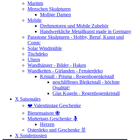
Maritim
Menschen Skulpturen
Mollige Damen
Mobile
Drehmotoren und Mobile Zubehör
Handwerkliche Metallkunst made in Germany
Parastone Skulpturen - Hobby, Beruf, Kunst und
Comic
Solar Windmühle
Tischdeko
Uhren
Wandhänger - Bilder - Haken
Wandketten - Girlanden - Fensterdeko
Kristall - Prisma - Regenbogenkristall
geschliffenes Bleikristall - höchste
Qualität!
Glas Kugeln - Regenbogenkristall
X Saisonales
❤️ Valentinstag Geschenke
Bienensaison 🐝
Muttertags Geschenke 🤱
Herzen
Osterdeko und Geschenke 🐰
X Sonderposten