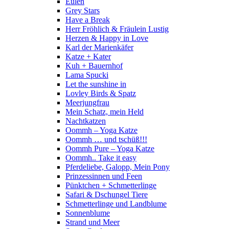
Eulen
Grey Stars
Have a Break
Herr Fröhlich & Fräulein Lustig
Herzen & Happy in Love
Karl der Marienkäfer
Katze + Kater
Kuh + Bauernhof
Lama Spucki
Let the sunshine in
Lovley Birds & Spatz
Meerjungfrau
Mein Schatz, mein Held
Nachtkatzen
Oommh – Yoga Katze
Oommh … und tschüß!!!
Oommh Pure – Yoga Katze
Oommh.. Take it easy
Pferdeliebe, Galopp, Mein Pony
Prinzessinnen und Feen
Pünktchen + Schmetterlinge
Safari & Dschungel Tiere
Schmetterlinge und Landblume
Sonnenblume
Strand und Meer