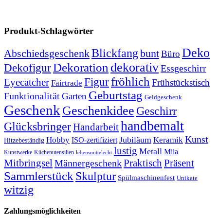
Produkt-Schlagwörter
Deko
Blickfang
Abschiedsgeschenk
bunt
Büro
dekorativ
Dekoration
Dekofigur
Essgeschirr
fröhlich
Figur
Eyecatcher
Frühstückstisch
Fairtrade
Geburtstag
Funktionalität
Garten
Geldgeschenk
Geschenk
Geschenkidee
Geschirr
handbemalt
Glücksbringer
Handarbeit
Kunst
Jubiläum
Keramik
Hobby
ISO-zertifiziert
Hitzebeständig
lustig
Metall
Mila
Kunstwerke
Küchenutensilien
lebensmittelecht
Mitbringsel
Praktisch
Präsent
Männergeschenk
Sammlerstück
Skulptur
Spülmaschinenfest
Unikate
witzig
Zahlungsmöglichkeiten