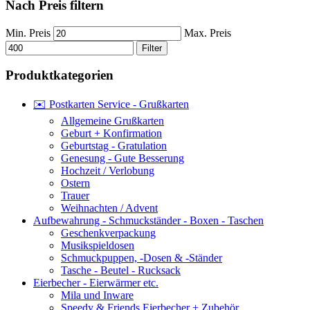
Nach Preis filtern
Min. Preis
Max. Preis
Filter
Produktkategorien
✉️ Postkarten Service - Grußkarten
Allgemeine Grußkarten
Geburt + Konfirmation
Geburtstag - Gratulation
Genesung - Gute Besserung
Hochzeit / Verlobung
Ostern
Trauer
Weihnachten / Advent
Aufbewahrung - Schmuckständer - Boxen - Taschen
Geschenkverpackung
Musikspieldosen
Schmuckpuppen, -Dosen & -Ständer
Tasche - Beutel - Rucksack
Eierbecher - Eierwärmer etc.
Mila und Inware
Speedy & Friends Eierbecher + Zubehör