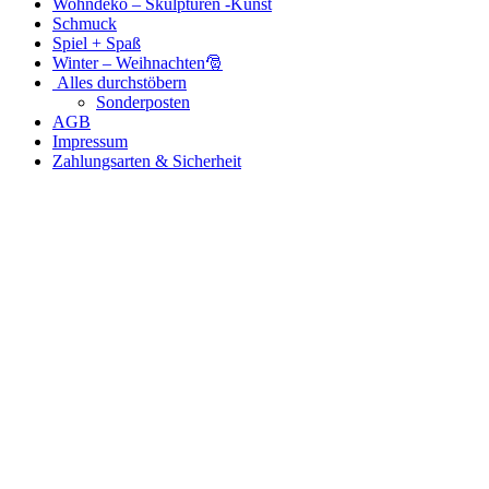
Wohndeko – Skulpturen -Kunst
Schmuck
Spiel + Spaß
Winter – Weihnachten🎅
Alles durchstöbern
Sonderposten
AGB
Impressum
Zahlungsarten & Sicherheit