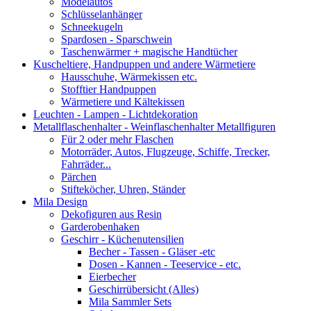
Modelautos
Schlüsselanhänger
Schneekugeln
Spardosen - Sparschwein
Taschenwärmer + magische Handtücher
Kuscheltiere, Handpuppen und andere Wärmetiere
Hausschuhe, Wärmekissen etc.
Stofftier Handpuppen
Wärmetiere und Kältekissen
Leuchten - Lampen - Lichtdekoration
Metallflaschenhalter - Weinflaschenhalter Metallfiguren
Für 2 oder mehr Flaschen
Motorräder, Autos, Flugzeuge, Schiffe, Trecker,
Fahrräder...
Pärchen
Stifteköcher, Uhren, Ständer
Mila Design
Dekofiguren aus Resin
Garderobenhaken
Geschirr - Küchenutensilien
Becher - Tassen - Gläser -etc
Dosen - Kannen - Teeservice - etc.
Eierbecher
Geschirrübersicht (Alles)
Mila Sammler Sets