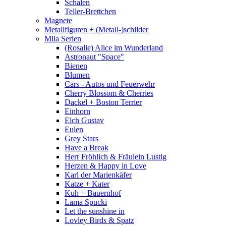
Schalen
Teller-Brettchen
Magnete
Metallfiguren + (Metall-)schilder
Mila Serien
(Rosalie) Alice im Wunderland
Astronaut "Space"
Bienen
Blumen
Cars - Autos und Feuerwehr
Cherry Blossom & Cherries
Dackel + Boston Terrier
Einhorn
Elch Gustav
Eulen
Grey Stars
Have a Break
Herr Fröhlich & Fräulein Lustig
Herzen & Happy in Love
Karl der Marienkäfer
Katze + Kater
Kuh + Bauernhof
Lama Spucki
Let the sunshine in
Lovley Birds & Spatz