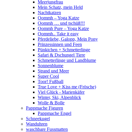
Meerjungfrau
Mein Schatz, mein Held
Nachtkatzen
Oommh – Yoga Katze
Oommh … und tschüß!!!
Oommh Pure – Yoga Katze
Oommh.. Take it easy
Pferdeliebe, Galopp, Mein Pony
Prinzessinnen und Feen
Pünktchen + Schmetterlinge
Safari & Dschungel Tiere
Schmetterlinge und Landblume
Sonnenblume
Strand und Meer
Super Cool
Toor! Fußball
True Love + Kiss me (Frösche)
Viel Glück - Marienkäfer
Winter, Ski, Alpenblick
Wolle & Bolle
Pappmache Figuren
Pappmache Engel
Schneekugel
Wanduhren
waschbare Fussmatten