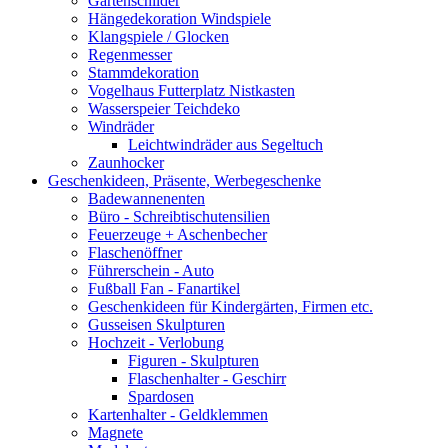
Gartenschilder
Hängedekoration Windspiele
Klangspiele / Glocken
Regenmesser
Stammdekoration
Vogelhaus Futterplatz Nistkasten
Wasserspeier Teichdeko
Windräder
Leichtwindräder aus Segeltuch
Zaunhocker
Geschenkideen, Präsente, Werbegeschenke
Badewannenenten
Büro - Schreibtischutensilien
Feuerzeuge + Aschenbecher
Flaschenöffner
Führerschein - Auto
Fußball Fan - Fanartikel
Geschenkideen für Kindergärten, Firmen etc.
Gusseisen Skulpturen
Hochzeit - Verlobung
Figuren - Skulpturen
Flaschenhalter - Geschirr
Spardosen
Kartenhalter - Geldklemmen
Magnete