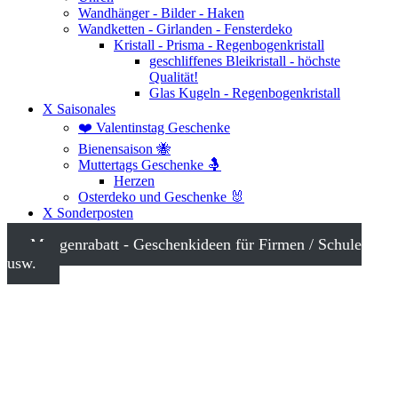
Wandhänger - Bilder - Haken
Wandketten - Girlanden - Fensterdeko
Kristall - Prisma - Regenbogenkristall
geschliffenes Bleikristall - höchste
Qualität!
Glas Kugeln - Regenbogenkristall
X Saisonales
❤️ Valentinstag Geschenke
Bienensaison 🐝
Muttertags Geschenke 🤱
Herzen
Osterdeko und Geschenke 🐰
X Sonderposten
Mengenrabatt - Geschenkideen für Firmen / Schule
usw.