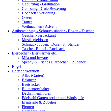
Geburtstag - Gratulation
Genesung - Gute Besserung
Hochzeit / Verlobung
Ostern
Trauer
Weihnachten / Advent
Aufbewahrung - Schmuckständer - Boxen - Taschen
Geschenkverpackung
Musikspieldosen
Schmuckpuppen, -Dosen & -Ständer
Tasche - Beutel - Rucksack
Eierbecher - Eierwärmer etc.
Mila und Inware
Speedy & Friends Eierbecher + Zubehör
Engel
Gartendekoration
Alles (Garten)
Balancer
Beetstecker
Blumentopfhalter
Dachrinnenfiguren
Edelstahl Gartenstecker und Windspiele
Ersatzteile & Zubehör
Figuren