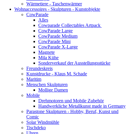
Wärmetiere - Taschenwärmer
Wohnaccessoires - Skulpturen - Kunstobjekte
CowParade
Alles
Cowparade Collectables Artpack
CowParade Large
CowParade Medium
CowParade Mini
CowParade X-Large
Magnete
Mila Kühe
Sonderverkauf der Ausstellungsstücke
Freundeskreis
Kunstdrucke - Klaus M. Schade
Maritim
Menschen Skulpturen
Mollige Damen
Mobile
Drehmotoren und Mobile Zubehör
Handwerkliche Metallkunst made in Germany
Parastone Skulpturen - Hobby, Beruf, Kunst und
Comic
Solar Windmühle
Tischdeko
Uhren