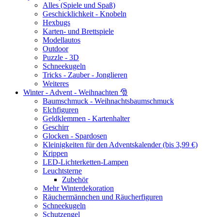
Alles (Spiele und Spaß)
Geschicklichkeit - Knobeln
Hexbugs
Karten- und Brettspiele
Modellautos
Outdoor
Puzzle - 3D
Schneekugeln
Tricks - Zauber - Jonglieren
Weiteres
Winter - Advent - Weihnachten 🎅
Baumschmuck - Weihnachtsbaumschmuck
Elchfiguren
Geldklemmen - Kartenhalter
Geschirr
Glocken - Spardosen
Kleinigkeiten für den Adventskalender (bis 3,99 €)
Krippen
LED-Lichterketten-Lampen
Leuchtsterne
Zubehör
Mehr Winterdekoration
Räuchermännchen und Räucherfiguren
Schneekugeln
Schutzengel