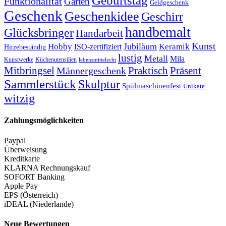
Geburtstag
Funktionalität
Garten
Geldgeschenk
Geschenk
Geschenkidee
Geschirr
handbemalt
Glücksbringer
Handarbeit
Kunst
Jubiläum
Keramik
Hobby
ISO-zertifiziert
Hitzebeständig
lustig
Metall
Mila
Kunstwerke
Küchenutensilien
lebensmittelecht
Mitbringsel
Praktisch
Präsent
Männergeschenk
Sammlerstück
Skulptur
Spülmaschinenfest
Unikate
witzig
Zahlungsmöglichkeiten
Paypal
Überweisung
Kreditkarte
KLARNA Rechnungskauf
SOFORT Banking
Apple Pay
EPS (Österreich)
iDEAL (Niederlande)
Neue Bewertungen