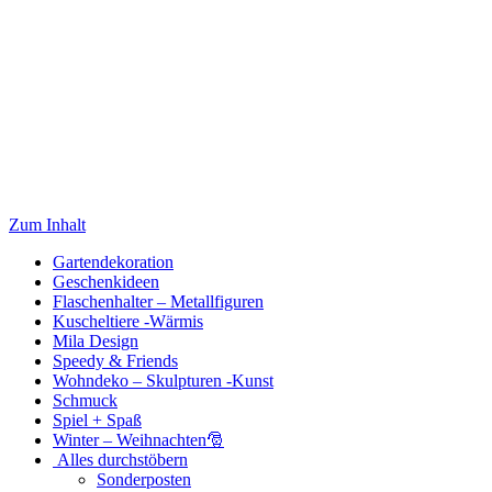
Zum Inhalt
Gartendekoration
Geschenkideen
Flaschenhalter – Metallfiguren
Kuscheltiere -Wärmis
Mila Design
Speedy & Friends
Wohndeko – Skulpturen -Kunst
Schmuck
Spiel + Spaß
Winter – Weihnachten🎅
Alles durchstöbern
Sonderposten