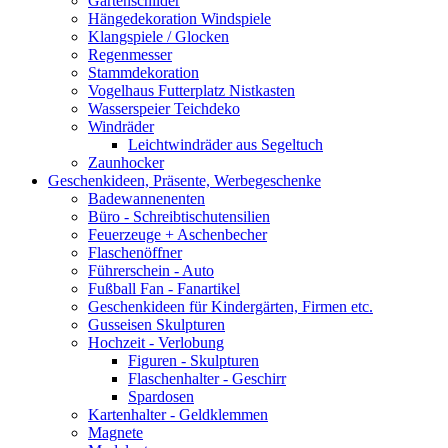
Gartenschilder
Hängedekoration Windspiele
Klangspiele / Glocken
Regenmesser
Stammdekoration
Vogelhaus Futterplatz Nistkasten
Wasserspeier Teichdeko
Windräder
Leichtwindräder aus Segeltuch
Zaunhocker
Geschenkideen, Präsente, Werbegeschenke
Badewannenenten
Büro - Schreibtischutensilien
Feuerzeuge + Aschenbecher
Flaschenöffner
Führerschein - Auto
Fußball Fan - Fanartikel
Geschenkideen für Kindergärten, Firmen etc.
Gusseisen Skulpturen
Hochzeit - Verlobung
Figuren - Skulpturen
Flaschenhalter - Geschirr
Spardosen
Kartenhalter - Geldklemmen
Magnete