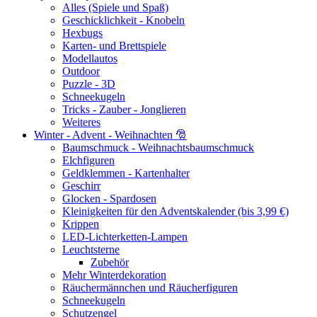
Alles (Spiele und Spaß)
Geschicklichkeit - Knobeln
Hexbugs
Karten- und Brettspiele
Modellautos
Outdoor
Puzzle - 3D
Schneekugeln
Tricks - Zauber - Jonglieren
Weiteres
Winter - Advent - Weihnachten 🎅
Baumschmuck - Weihnachtsbaumschmuck
Elchfiguren
Geldklemmen - Kartenhalter
Geschirr
Glocken - Spardosen
Kleinigkeiten für den Adventskalender (bis 3,99 €)
Krippen
LED-Lichterketten-Lampen
Leuchtsterne
Zubehör
Mehr Winterdekoration
Räuchermännchen und Räucherfiguren
Schneekugeln
Schutzengel