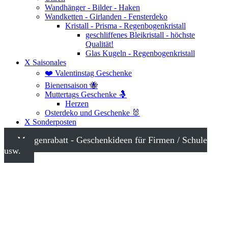
Wandhänger - Bilder - Haken
Wandketten - Girlanden - Fensterdeko
Kristall - Prisma - Regenbogenkristall
geschliffenes Bleikristall - höchste
Qualität!
Glas Kugeln - Regenbogenkristall
X Saisonales
❤️ Valentinstag Geschenke
Bienensaison 🐝
Muttertags Geschenke 🤱
Herzen
Osterdeko und Geschenke 🐰
X Sonderposten
Mengenrabatt - Geschenkideen für Firmen / Schule
usw.