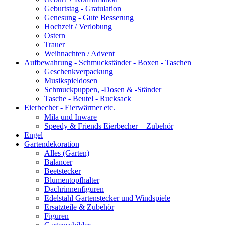
Geburtstag - Gratulation
Genesung - Gute Besserung
Hochzeit / Verlobung
Ostern
Trauer
Weihnachten / Advent
Aufbewahrung - Schmuckständer - Boxen - Taschen
Geschenkverpackung
Musikspieldosen
Schmuckpuppen, -Dosen & -Ständer
Tasche - Beutel - Rucksack
Eierbecher - Eierwärmer etc.
Mila und Inware
Speedy & Friends Eierbecher + Zubehör
Engel
Gartendekoration
Alles (Garten)
Balancer
Beetstecker
Blumentopfhalter
Dachrinnenfiguren
Edelstahl Gartenstecker und Windspiele
Ersatzteile & Zubehör
Figuren