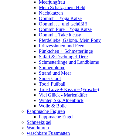
Meerjungfrau
Mein Schatz, mein Held
Nachtkatzen
Oommh – Yoga Katze
Oommh … und tschüß!!!
Oommh Pure – Yoga Katze
Oommh.. Take it easy
Pferdeliebe, Galopp, Mein Pony
Prinzessinnen und Feen
Pünktchen + Schmetterlinge
Safari & Dschungel Tiere
Schmetterlinge und Landblume
Sonnenblume
Strand und Meer
Super Cool
Toor! Fußball
True Love + Kiss me (Frösche)
Viel Glück - Marienkäfer
Winter, Ski, Alpenblick
Wolle & Bolle
Pappmache Figuren
Pappmache Engel
Schneekugel
Wanduhren
waschbare Fussmatten