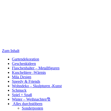
Zum Inhalt
Gartendekoration
Geschenkideen
Flaschenhalter – Metallfiguren
Kuscheltiere -Wärmis
Mila Design
Speedy & Friends
Wohndeko – Skulpturen -Kunst
Schmuck
Spiel + Spaß
Winter – Weihnachten🎅
Alles durchstöbern
Sonderposten