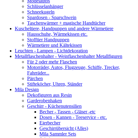
Modelautos
Schlüsselanhänger
Schneekugeln
Spardosen - Sparschwein
Taschenwärmer + magische Handtücher
Kuscheltiere, Handpuppen und andere Wärmetiere
Hausschuhe, Wärmekissen etc.
Stofftier Handpuppen
Wärmetiere und Kältekissen
Leuchten - Lampen - Lichtdekoration
Metallflaschenhalter - Weinflaschenhalter Metallfiguren
Für 2 oder mehr Flaschen
Motorräder, Autos, Flugzeuge, Schiffe, Trecker,
Fahrräder...
Pärchen
Stifteköcher, Uhren, Ständer
Mila Design
Dekofiguren aus Resin
Garderobenhaken
Geschirr - Küchenutensilien
Becher - Tassen - Gläser -etc
Dosen - Kannen - Teeservice - etc.
Eierbecher
Geschirrübersicht (Alles)
Mila Sammler Sets