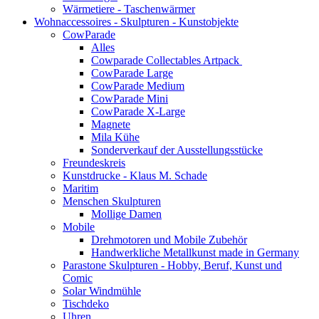
Wärmetiere - Taschenwärmer
Wohnaccessoires - Skulpturen - Kunstobjekte
CowParade
Alles
Cowparade Collectables Artpack
CowParade Large
CowParade Medium
CowParade Mini
CowParade X-Large
Magnete
Mila Kühe
Sonderverkauf der Ausstellungsstücke
Freundeskreis
Kunstdrucke - Klaus M. Schade
Maritim
Menschen Skulpturen
Mollige Damen
Mobile
Drehmotoren und Mobile Zubehör
Handwerkliche Metallkunst made in Germany
Parastone Skulpturen - Hobby, Beruf, Kunst und
Comic
Solar Windmühle
Tischdeko
Uhren