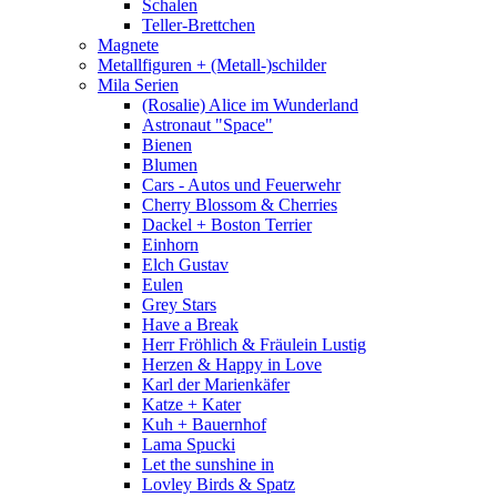
Schalen
Teller-Brettchen
Magnete
Metallfiguren + (Metall-)schilder
Mila Serien
(Rosalie) Alice im Wunderland
Astronaut "Space"
Bienen
Blumen
Cars - Autos und Feuerwehr
Cherry Blossom & Cherries
Dackel + Boston Terrier
Einhorn
Elch Gustav
Eulen
Grey Stars
Have a Break
Herr Fröhlich & Fräulein Lustig
Herzen & Happy in Love
Karl der Marienkäfer
Katze + Kater
Kuh + Bauernhof
Lama Spucki
Let the sunshine in
Lovley Birds & Spatz