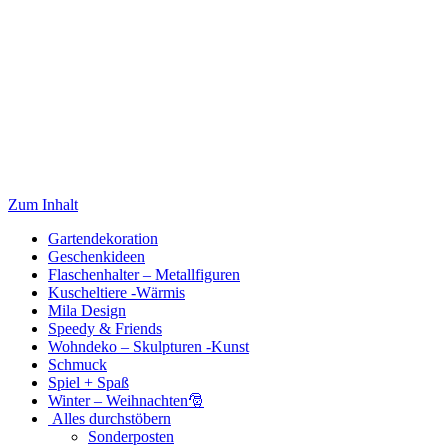
Zum Inhalt
Gartendekoration
Geschenkideen
Flaschenhalter – Metallfiguren
Kuscheltiere -Wärmis
Mila Design
Speedy & Friends
Wohndeko – Skulpturen -Kunst
Schmuck
Spiel + Spaß
Winter – Weihnachten🎅
Alles durchstöbern
Sonderposten