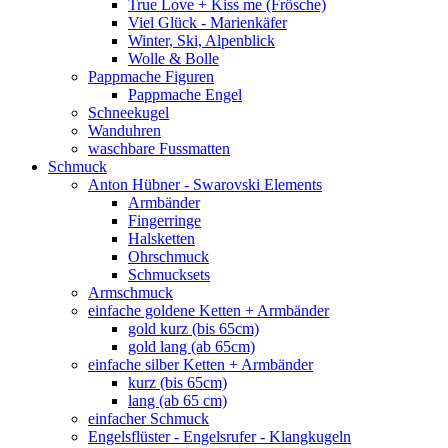
True Love + Kiss me (Frösche)
Viel Glück - Marienkäfer
Winter, Ski, Alpenblick
Wolle & Bolle
Pappmache Figuren
Pappmache Engel
Schneekugel
Wanduhren
waschbare Fussmatten
Schmuck
Anton Hübner - Swarovski Elements
Armbänder
Fingerringe
Halsketten
Ohrschmuck
Schmucksets
Armschmuck
einfache goldene Ketten + Armbänder
gold kurz (bis 65cm)
gold lang (ab 65cm)
einfache silber Ketten + Armbänder
kurz (bis 65cm)
lang (ab 65 cm)
einfacher Schmuck
Engelsflüster - Engelsrufer - Klangkugeln