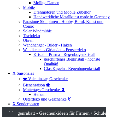
Mollige Damen
Mobile
Drehmotoren und Mobile Zubehör
Handwerkliche Metallkunst made in Germany
Parastone Skulpturen - Hobby, Beruf, Kunst und
Comic
Solar Windmühle
Tischdeko
Uhren
Wandhänger - Bilder - Haken
Wandketten - Girlanden - Fensterdeko
Kristall - Prisma - Regenbogenkristall
geschliffenes Bleikristall - höchste
Qualität!
Glas Kugeln - Regenbogenkristall
X Saisonales
❤️ Valentinstag Geschenke
Bienensaison 🐝
Muttertags Geschenke 🤱
Herzen
Osterdeko und Geschenke 🐰
X Sonderposten
Mengenrabatt - Geschenkideen für Firmen / Schule