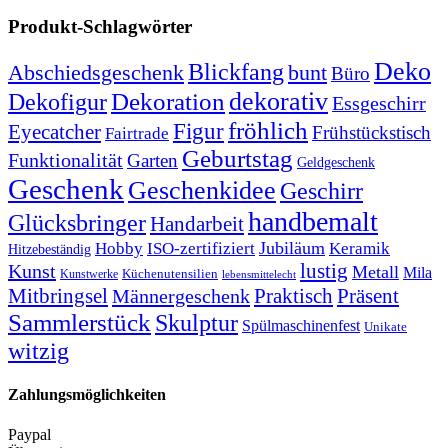
Produkt-Schlagwörter
Deko
Blickfang
Abschiedsgeschenk
bunt
Büro
Dekoration
dekorativ
Dekofigur
Essgeschirr
fröhlich
Figur
Eyecatcher
Frühstückstisch
Fairtrade
Geburtstag
Funktionalität
Garten
Geldgeschenk
Geschenk
Geschenkidee
Geschirr
handbemalt
Glücksbringer
Handarbeit
Jubiläum
Hobby
ISO-zertifiziert
Keramik
Hitzebeständig
lustig
Kunst
Metall
Mila
Kunstwerke
Küchenutensilien
lebensmittelecht
Mitbringsel
Praktisch
Präsent
Männergeschenk
Sammlerstück
Skulptur
Spülmaschinenfest
Unikate
witzig
Zahlungsmöglichkeiten
Paypal