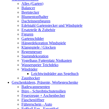
Alles (Garten)
Balancer
Beetstecker
Blumentopfhalter
Dachrinnenfiguren
Edelstahl Gartenstecker und Windspiele
Ersatzteile & Zubehör
Figuren
Gartenschilder
Hängedekoration Windspiele
Klangspiele / Glocken
Regenmesser
Stammdekoration
Vogelhaus Futterplatz Nistkasten
Wasserspeier Teichdeko
Windräder
Leichtwindräder aus Segeltuch
Zaunhocker
Geschenkideen, Präsente, Werbegeschenke
Badewannenenten
Büro - Schreibtischutensilien
Feuerzeuge + Aschenbecher
Flaschenöffner
Führerschein - Auto
Fußball Fan - Fanartikel