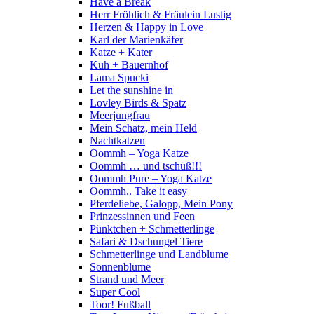
Have a Break
Herr Fröhlich & Fräulein Lustig
Herzen & Happy in Love
Karl der Marienkäfer
Katze + Kater
Kuh + Bauernhof
Lama Spucki
Let the sunshine in
Lovley Birds & Spatz
Meerjungfrau
Mein Schatz, mein Held
Nachtkatzen
Oommh – Yoga Katze
Oommh … und tschüß!!!
Oommh Pure – Yoga Katze
Oommh.. Take it easy
Pferdeliebe, Galopp, Mein Pony
Prinzessinnen und Feen
Pünktchen + Schmetterlinge
Safari & Dschungel Tiere
Schmetterlinge und Landblume
Sonnenblume
Strand und Meer
Super Cool
Toor! Fußball