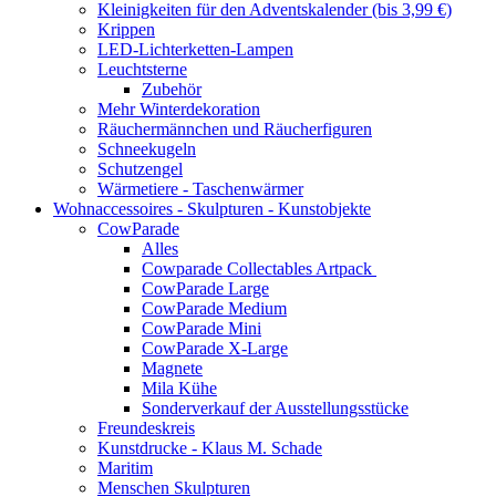
Kleinigkeiten für den Adventskalender (bis 3,99 €)
Krippen
LED-Lichterketten-Lampen
Leuchtsterne
Zubehör
Mehr Winterdekoration
Räuchermännchen und Räucherfiguren
Schneekugeln
Schutzengel
Wärmetiere - Taschenwärmer
Wohnaccessoires - Skulpturen - Kunstobjekte
CowParade
Alles
Cowparade Collectables Artpack
CowParade Large
CowParade Medium
CowParade Mini
CowParade X-Large
Magnete
Mila Kühe
Sonderverkauf der Ausstellungsstücke
Freundeskreis
Kunstdrucke - Klaus M. Schade
Maritim
Menschen Skulpturen