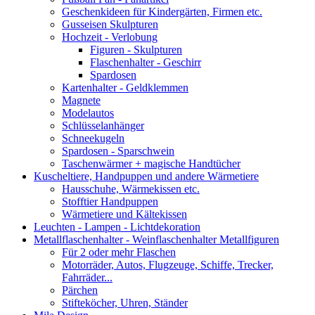
Geschenkideen für Kindergärten, Firmen etc.
Gusseisen Skulpturen
Hochzeit - Verlobung
Figuren - Skulpturen
Flaschenhalter - Geschirr
Spardosen
Kartenhalter - Geldklemmen
Magnete
Modelautos
Schlüsselanhänger
Schneekugeln
Spardosen - Sparschwein
Taschenwärmer + magische Handtücher
Kuscheltiere, Handpuppen und andere Wärmetiere
Hausschuhe, Wärmekissen etc.
Stofftier Handpuppen
Wärmetiere und Kältekissen
Leuchten - Lampen - Lichtdekoration
Metallflaschenhalter - Weinflaschenhalter Metallfiguren
Für 2 oder mehr Flaschen
Motorräder, Autos, Flugzeuge, Schiffe, Trecker,
Fahrräder...
Pärchen
Stifteköcher, Uhren, Ständer