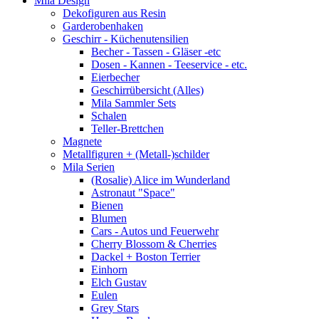
Mila Design
Dekofiguren aus Resin
Garderobenhaken
Geschirr - Küchenutensilien
Becher - Tassen - Gläser -etc
Dosen - Kannen - Teeservice - etc.
Eierbecher
Geschirrübersicht (Alles)
Mila Sammler Sets
Schalen
Teller-Brettchen
Magnete
Metallfiguren + (Metall-)schilder
Mila Serien
(Rosalie) Alice im Wunderland
Astronaut "Space"
Bienen
Blumen
Cars - Autos und Feuerwehr
Cherry Blossom & Cherries
Dackel + Boston Terrier
Einhorn
Elch Gustav
Eulen
Grey Stars