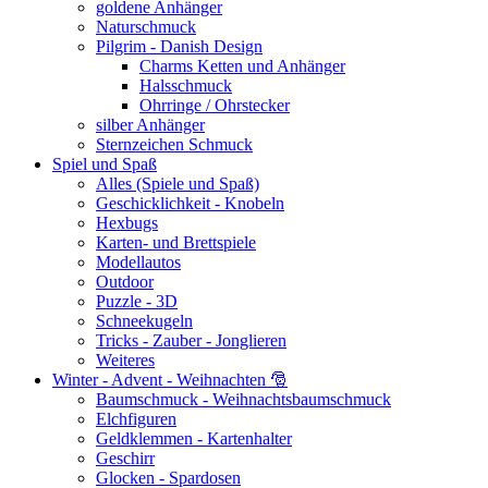
goldene Anhänger
Naturschmuck
Pilgrim - Danish Design
Charms Ketten und Anhänger
Halsschmuck
Ohrringe / Ohrstecker
silber Anhänger
Sternzeichen Schmuck
Spiel und Spaß
Alles (Spiele und Spaß)
Geschicklichkeit - Knobeln
Hexbugs
Karten- und Brettspiele
Modellautos
Outdoor
Puzzle - 3D
Schneekugeln
Tricks - Zauber - Jonglieren
Weiteres
Winter - Advent - Weihnachten 🎅
Baumschmuck - Weihnachtsbaumschmuck
Elchfiguren
Geldklemmen - Kartenhalter
Geschirr
Glocken - Spardosen