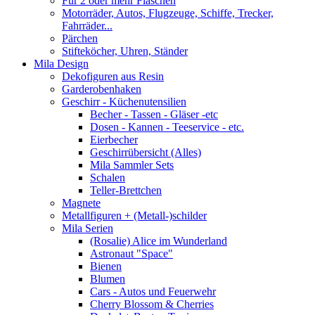
Für 2 oder mehr Flaschen
Motorräder, Autos, Flugzeuge, Schiffe, Trecker,
Fahrräder...
Pärchen
Stifteköcher, Uhren, Ständer
Mila Design
Dekofiguren aus Resin
Garderobenhaken
Geschirr - Küchenutensilien
Becher - Tassen - Gläser -etc
Dosen - Kannen - Teeservice - etc.
Eierbecher
Geschirrübersicht (Alles)
Mila Sammler Sets
Schalen
Teller-Brettchen
Magnete
Metallfiguren + (Metall-)schilder
Mila Serien
(Rosalie) Alice im Wunderland
Astronaut "Space"
Bienen
Blumen
Cars - Autos und Feuerwehr
Cherry Blossom & Cherries