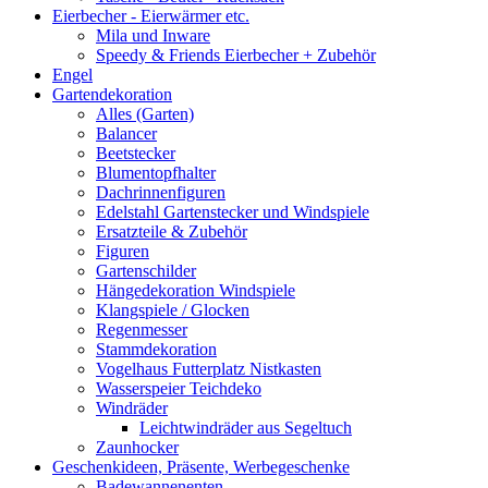
Eierbecher - Eierwärmer etc.
Mila und Inware
Speedy & Friends Eierbecher + Zubehör
Engel
Gartendekoration
Alles (Garten)
Balancer
Beetstecker
Blumentopfhalter
Dachrinnenfiguren
Edelstahl Gartenstecker und Windspiele
Ersatzteile & Zubehör
Figuren
Gartenschilder
Hängedekoration Windspiele
Klangspiele / Glocken
Regenmesser
Stammdekoration
Vogelhaus Futterplatz Nistkasten
Wasserspeier Teichdeko
Windräder
Leichtwindräder aus Segeltuch
Zaunhocker
Geschenkideen, Präsente, Werbegeschenke
Badewannenenten