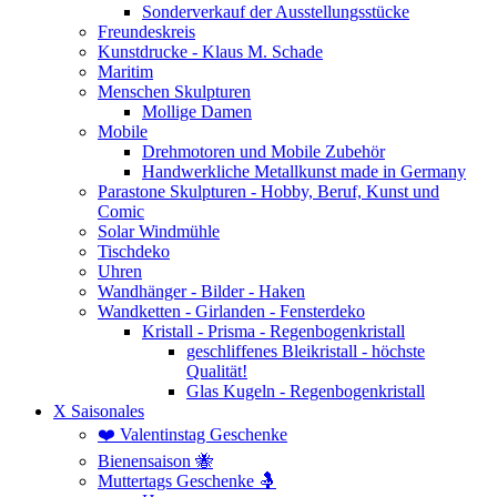
Sonderverkauf der Ausstellungsstücke
Freundeskreis
Kunstdrucke - Klaus M. Schade
Maritim
Menschen Skulpturen
Mollige Damen
Mobile
Drehmotoren und Mobile Zubehör
Handwerkliche Metallkunst made in Germany
Parastone Skulpturen - Hobby, Beruf, Kunst und
Comic
Solar Windmühle
Tischdeko
Uhren
Wandhänger - Bilder - Haken
Wandketten - Girlanden - Fensterdeko
Kristall - Prisma - Regenbogenkristall
geschliffenes Bleikristall - höchste
Qualität!
Glas Kugeln - Regenbogenkristall
X Saisonales
❤️ Valentinstag Geschenke
Bienensaison 🐝
Muttertags Geschenke 🤱