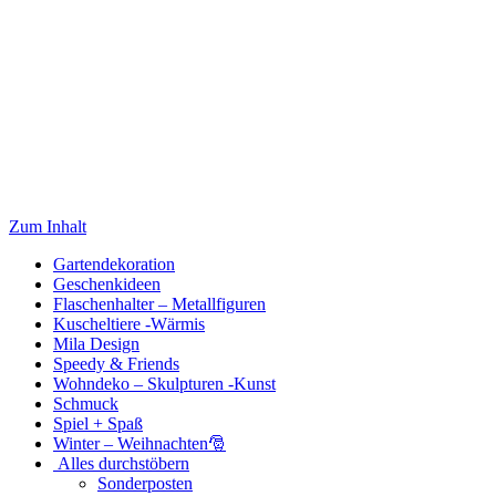
Zum Inhalt
Gartendekoration
Geschenkideen
Flaschenhalter – Metallfiguren
Kuscheltiere -Wärmis
Mila Design
Speedy & Friends
Wohndeko – Skulpturen -Kunst
Schmuck
Spiel + Spaß
Winter – Weihnachten🎅
Alles durchstöbern
Sonderposten