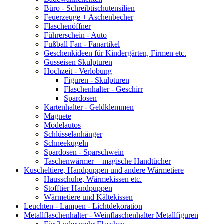
Büro - Schreibtischutensilien
Feuerzeuge + Aschenbecher
Flaschenöffner
Führerschein - Auto
Fußball Fan - Fanartikel
Geschenkideen für Kindergärten, Firmen etc.
Gusseisen Skulpturen
Hochzeit - Verlobung
Figuren - Skulpturen
Flaschenhalter - Geschirr
Spardosen
Kartenhalter - Geldklemmen
Magnete
Modelautos
Schlüsselanhänger
Schneekugeln
Spardosen - Sparschwein
Taschenwärmer + magische Handtücher
Kuscheltiere, Handpuppen und andere Wärmetiere
Hausschuhe, Wärmekissen etc.
Stofftier Handpuppen
Wärmetiere und Kältekissen
Leuchten - Lampen - Lichtdekoration
Metallflaschenhalter - Weinflaschenhalter Metallfiguren