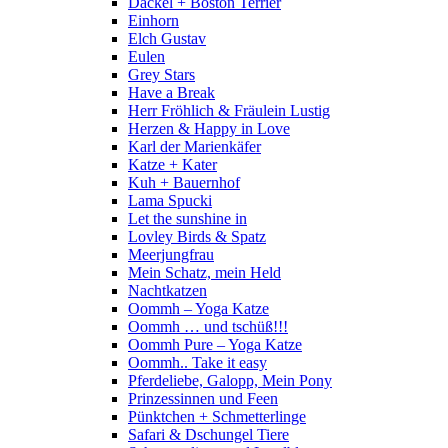
Dackel + Boston Terrier
Einhorn
Elch Gustav
Eulen
Grey Stars
Have a Break
Herr Fröhlich & Fräulein Lustig
Herzen & Happy in Love
Karl der Marienkäfer
Katze + Kater
Kuh + Bauernhof
Lama Spucki
Let the sunshine in
Lovley Birds & Spatz
Meerjungfrau
Mein Schatz, mein Held
Nachtkatzen
Oommh – Yoga Katze
Oommh … und tschüß!!!
Oommh Pure – Yoga Katze
Oommh.. Take it easy
Pferdeliebe, Galopp, Mein Pony
Prinzessinnen und Feen
Pünktchen + Schmetterlinge
Safari & Dschungel Tiere