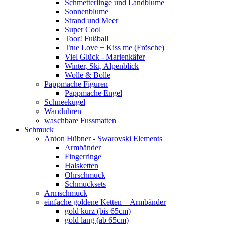
Schmetterlinge und Landblume
Sonnenblume
Strand und Meer
Super Cool
Toor! Fußball
True Love + Kiss me (Frösche)
Viel Glück - Marienkäfer
Winter, Ski, Alpenblick
Wolle & Bolle
Pappmache Figuren
Pappmache Engel
Schneekugel
Wanduhren
waschbare Fussmatten
Schmuck
Anton Hübner - Swarovski Elements
Armbänder
Fingerringe
Halsketten
Ohrschmuck
Schmucksets
Armschmuck
einfache goldene Ketten + Armbänder
gold kurz (bis 65cm)
gold lang (ab 65cm)