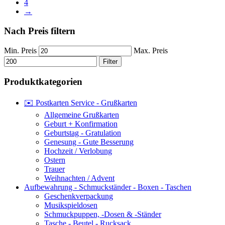
4
→
Nach Preis filtern
Min. Preis
Max. Preis
Filter
Produktkategorien
✉️ Postkarten Service - Grußkarten
Allgemeine Grußkarten
Geburt + Konfirmation
Geburtstag - Gratulation
Genesung - Gute Besserung
Hochzeit / Verlobung
Ostern
Trauer
Weihnachten / Advent
Aufbewahrung - Schmuckständer - Boxen - Taschen
Geschenkverpackung
Musikspieldosen
Schmuckpuppen, -Dosen & -Ständer
Tasche - Beutel - Rucksack