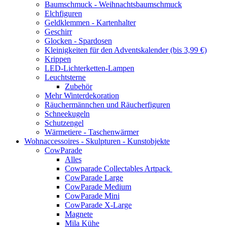
Baumschmuck - Weihnachtsbaumschmuck
Elchfiguren
Geldklemmen - Kartenhalter
Geschirr
Glocken - Spardosen
Kleinigkeiten für den Adventskalender (bis 3,99 €)
Krippen
LED-Lichterketten-Lampen
Leuchtsterne
Zubehör
Mehr Winterdekoration
Räuchermännchen und Räucherfiguren
Schneekugeln
Schutzengel
Wärmetiere - Taschenwärmer
Wohnaccessoires - Skulpturen - Kunstobjekte
CowParade
Alles
Cowparade Collectables Artpack
CowParade Large
CowParade Medium
CowParade Mini
CowParade X-Large
Magnete
Mila Kühe