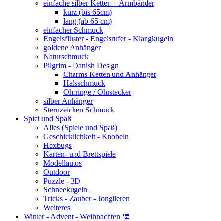
einfache silber Ketten + Armbänder
kurz (bis 65cm)
lang (ab 65 cm)
einfacher Schmuck
Engelsflüster - Engelsrufer - Klangkugeln
goldene Anhänger
Naturschmuck
Pilgrim - Danish Design
Charms Ketten und Anhänger
Halsschmuck
Ohrringe / Ohrstecker
silber Anhänger
Sternzeichen Schmuck
Spiel und Spaß
Alles (Spiele und Spaß)
Geschicklichkeit - Knobeln
Hexbugs
Karten- und Brettspiele
Modellautos
Outdoor
Puzzle - 3D
Schneekugeln
Tricks - Zauber - Jonglieren
Weiteres
Winter - Advent - Weihnachten 🎅