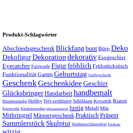
Produkt-Schlagwörter
Deko
Blickfang
Abschiedsgeschenk
bunt
Büro
dekorativ
Dekoration
Dekofigur
Essgeschirr
fröhlich
Figur
Eyecatcher
Frühstückstisch
Fairtrade
Geburtstag
Funktionalität
Garten
Geldgeschenk
Geschenk
Geschenkidee
Geschirr
handbemalt
Glücksbringer
Handarbeit
Kunst
Jubiläum
Keramik
Hobby
ISO-zertifiziert
Hitzebeständig
lustig
Metall
Mila
Kunstwerke
Küchenutensilien
lebensmittelecht
Mitbringsel
Praktisch
Präsent
Männergeschenk
Sammlerstück
Skulptur
Spülmaschinenfest
Unikate
witzig