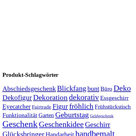
Produkt-Schlagwörter
Deko
Blickfang
Abschiedsgeschenk
bunt
Büro
dekorativ
Dekoration
Dekofigur
Essgeschirr
fröhlich
Figur
Eyecatcher
Frühstückstisch
Fairtrade
Geburtstag
Funktionalität
Garten
Geldgeschenk
Geschenk
Geschenkidee
Geschirr
handbemalt
Glücksbringer
Handarbeit