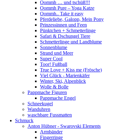
Oommh … und tschüß!!!
Oommh Pure – Yoga Katze
Oommh.. Take it easy
Pferdeliebe, Galopp, Mein Pony
Prinzessinnen und Feen
Pünktchen + Schmetterlinge
Safari & Dschungel Tiere
Schmetterlinge und Landblume
Sonnenblume
Strand und Meer
Super Cool
Toor! Fußball
True Love + Kiss me (Frösche)
Viel Glück - Marienkäfer
Winter, Ski, Alpenblick
Wolle & Bolle
Pappmache Figuren
Pappmache Engel
Schneekugel
Wanduhren
waschbare Fussmatten
Schmuck
Anton Hübner - Swarovski Elements
Armbänder
Fingerringe