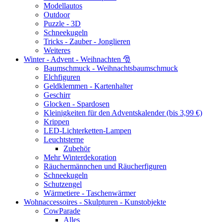
Modellautos
Outdoor
Puzzle - 3D
Schneekugeln
Tricks - Zauber - Jonglieren
Weiteres
Winter - Advent - Weihnachten 🎅
Baumschmuck - Weihnachtsbaumschmuck
Elchfiguren
Geldklemmen - Kartenhalter
Geschirr
Glocken - Spardosen
Kleinigkeiten für den Adventskalender (bis 3,99 €)
Krippen
LED-Lichterketten-Lampen
Leuchtsterne
Zubehör
Mehr Winterdekoration
Räuchermännchen und Räucherfiguren
Schneekugeln
Schutzengel
Wärmetiere - Taschenwärmer
Wohnaccessoires - Skulpturen - Kunstobjekte
CowParade
Alles