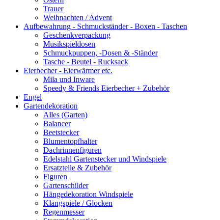
Trauer
Weihnachten / Advent
Aufbewahrung - Schmuckständer - Boxen - Taschen
Geschenkverpackung
Musikspieldosen
Schmuckpuppen, -Dosen & -Ständer
Tasche - Beutel - Rucksack
Eierbecher - Eierwärmer etc.
Mila und Inware
Speedy & Friends Eierbecher + Zubehör
Engel
Gartendekoration
Alles (Garten)
Balancer
Beetstecker
Blumentopfhalter
Dachrinnenfiguren
Edelstahl Gartenstecker und Windspiele
Ersatzteile & Zubehör
Figuren
Gartenschilder
Hängedekoration Windspiele
Klangspiele / Glocken
Regenmesser