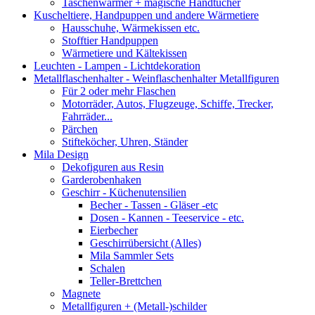
Taschenwärmer + magische Handtücher
Kuscheltiere, Handpuppen und andere Wärmetiere
Hausschuhe, Wärmekissen etc.
Stofftier Handpuppen
Wärmetiere und Kältekissen
Leuchten - Lampen - Lichtdekoration
Metallflaschenhalter - Weinflaschenhalter Metallfiguren
Für 2 oder mehr Flaschen
Motorräder, Autos, Flugzeuge, Schiffe, Trecker,
Fahrräder...
Pärchen
Stifteköcher, Uhren, Ständer
Mila Design
Dekofiguren aus Resin
Garderobenhaken
Geschirr - Küchenutensilien
Becher - Tassen - Gläser -etc
Dosen - Kannen - Teeservice - etc.
Eierbecher
Geschirrübersicht (Alles)
Mila Sammler Sets
Schalen
Teller-Brettchen
Magnete
Metallfiguren + (Metall-)schilder