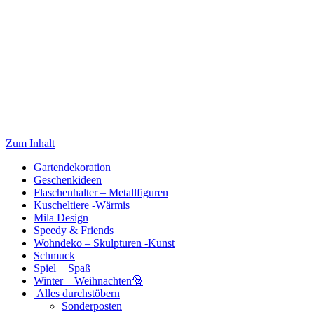
Zum Inhalt
Gartendekoration
Geschenkideen
Flaschenhalter – Metallfiguren
Kuscheltiere -Wärmis
Mila Design
Speedy & Friends
Wohndeko – Skulpturen -Kunst
Schmuck
Spiel + Spaß
Winter – Weihnachten🎅
Alles durchstöbern
Sonderposten