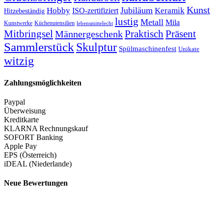
Kunst
Jubiläum
Keramik
Hobby
ISO-zertifiziert
Hitzebeständig
lustig
Metall
Mila
Kunstwerke
Küchenutensilien
lebensmittelecht
Mitbringsel
Praktisch
Präsent
Männergeschenk
Sammlerstück
Skulptur
Spülmaschinenfest
Unikate
witzig
Zahlungsmöglichkeiten
Paypal
Überweisung
Kreditkarte
KLARNA Rechnungskauf
SOFORT Banking
Apple Pay
EPS (Österreich)
iDEAL (Niederlande)
Neue Bewertungen