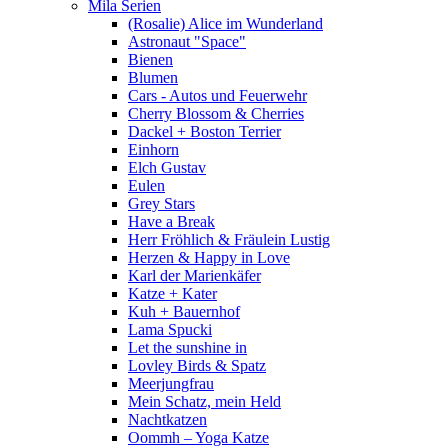
Mila Serien
(Rosalie) Alice im Wunderland
Astronaut "Space"
Bienen
Blumen
Cars - Autos und Feuerwehr
Cherry Blossom & Cherries
Dackel + Boston Terrier
Einhorn
Elch Gustav
Eulen
Grey Stars
Have a Break
Herr Fröhlich & Fräulein Lustig
Herzen & Happy in Love
Karl der Marienkäfer
Katze + Kater
Kuh + Bauernhof
Lama Spucki
Let the sunshine in
Lovley Birds & Spatz
Meerjungfrau
Mein Schatz, mein Held
Nachtkatzen
Oommh – Yoga Katze