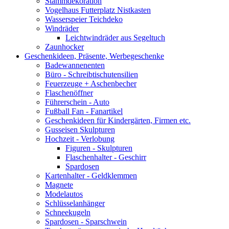
Stammdekoration
Vogelhaus Futterplatz Nistkasten
Wasserspeier Teichdeko
Windräder
Leichtwindräder aus Segeltuch
Zaunhocker
Geschenkideen, Präsente, Werbegeschenke
Badewannenenten
Büro - Schreibtischutensilien
Feuerzeuge + Aschenbecher
Flaschenöffner
Führerschein - Auto
Fußball Fan - Fanartikel
Geschenkideen für Kindergärten, Firmen etc.
Gusseisen Skulpturen
Hochzeit - Verlobung
Figuren - Skulpturen
Flaschenhalter - Geschirr
Spardosen
Kartenhalter - Geldklemmen
Magnete
Modelautos
Schlüsselanhänger
Schneekugeln
Spardosen - Sparschwein