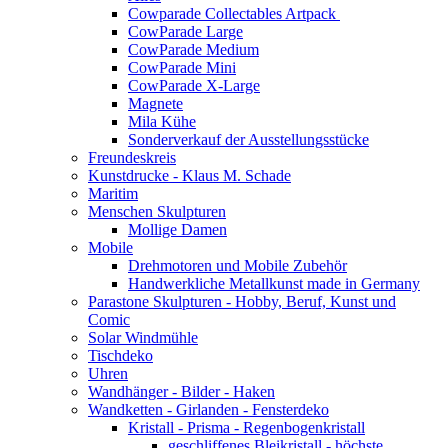
Cowparade Collectables Artpack
CowParade Large
CowParade Medium
CowParade Mini
CowParade X-Large
Magnete
Mila Kühe
Sonderverkauf der Ausstellungsstücke
Freundeskreis
Kunstdrucke - Klaus M. Schade
Maritim
Menschen Skulpturen
Mollige Damen
Mobile
Drehmotoren und Mobile Zubehör
Handwerkliche Metallkunst made in Germany
Parastone Skulpturen - Hobby, Beruf, Kunst und
Comic
Solar Windmühle
Tischdeko
Uhren
Wandhänger - Bilder - Haken
Wandketten - Girlanden - Fensterdeko
Kristall - Prisma - Regenbogenkristall
geschliffenes Bleikristall - höchste