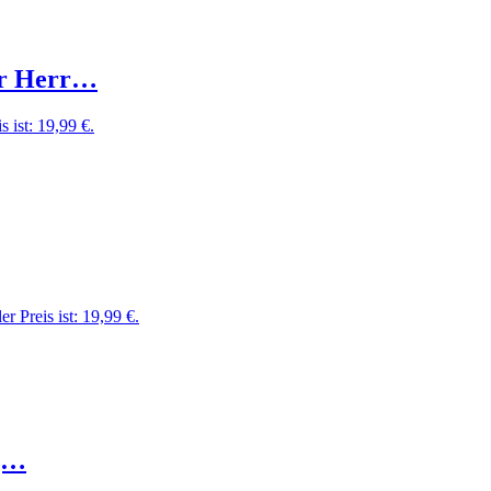
ur Herr…
s ist: 19,99 €.
er Preis ist: 19,99 €.
ng…