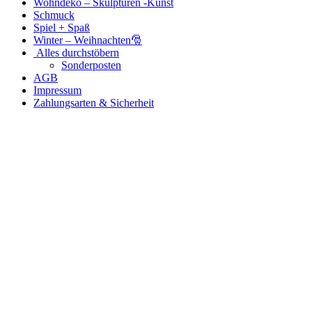
Wohndeko – Skulpturen -Kunst
Schmuck
Spiel + Spaß
Winter – Weihnachten🎅
Alles durchstöbern
Sonderposten
AGB
Impressum
Zahlungsarten & Sicherheit