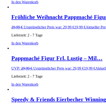
In den Warenkorb
Fröhliche Weihnacht Pappmaché Fig
29,99
€
Ursprünglicher Preis war: 29,99 €
19,99
€
Aktueller Prei
Lieferzeit:
2 - 7 Tage
In den Warenkorb
Pappmaché Figur Frl. Lustig – Mil…
UVP:
29,99
€
Ursprünglicher Preis war: 29,99 €
19,99
€
Aktuell
Lieferzeit:
2 - 7 Tage
In den Warenkorb
Speedy & Friends Eierbecher Winni