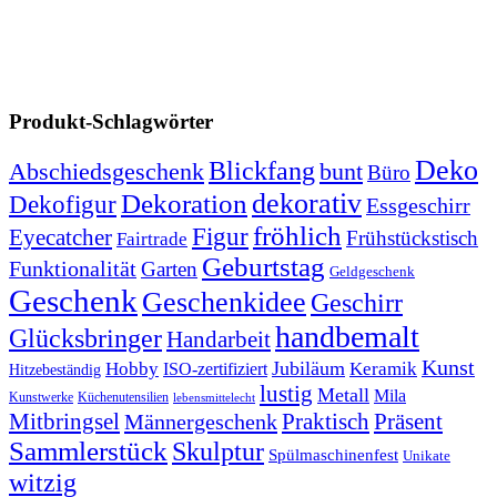
Produkt-Schlagwörter
Deko
Blickfang
Abschiedsgeschenk
bunt
Büro
dekorativ
Dekoration
Dekofigur
Essgeschirr
fröhlich
Figur
Eyecatcher
Frühstückstisch
Fairtrade
Geburtstag
Funktionalität
Garten
Geldgeschenk
Geschenk
Geschenkidee
Geschirr
handbemalt
Glücksbringer
Handarbeit
Kunst
Jubiläum
Keramik
Hobby
ISO-zertifiziert
Hitzebeständig
lustig
Metall
Mila
Kunstwerke
Küchenutensilien
lebensmittelecht
Mitbringsel
Praktisch
Präsent
Männergeschenk
Sammlerstück
Skulptur
Spülmaschinenfest
Unikate
witzig