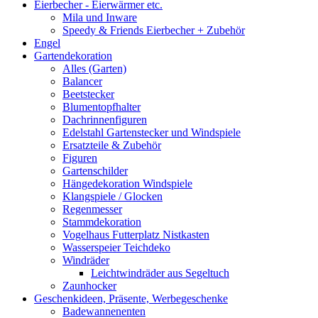
Eierbecher - Eierwärmer etc.
Mila und Inware
Speedy & Friends Eierbecher + Zubehör
Engel
Gartendekoration
Alles (Garten)
Balancer
Beetstecker
Blumentopfhalter
Dachrinnenfiguren
Edelstahl Gartenstecker und Windspiele
Ersatzteile & Zubehör
Figuren
Gartenschilder
Hängedekoration Windspiele
Klangspiele / Glocken
Regenmesser
Stammdekoration
Vogelhaus Futterplatz Nistkasten
Wasserspeier Teichdeko
Windräder
Leichtwindräder aus Segeltuch
Zaunhocker
Geschenkideen, Präsente, Werbegeschenke
Badewannenenten