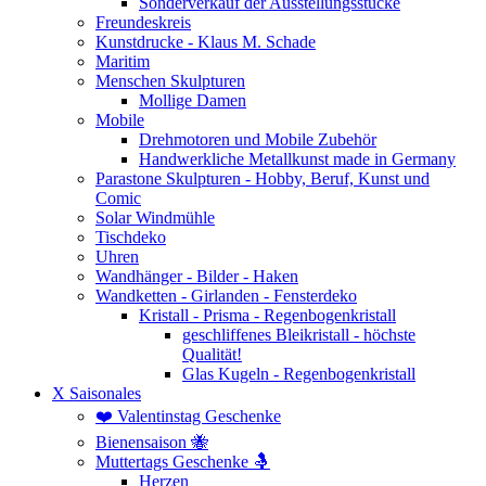
Sonderverkauf der Ausstellungsstücke
Freundeskreis
Kunstdrucke - Klaus M. Schade
Maritim
Menschen Skulpturen
Mollige Damen
Mobile
Drehmotoren und Mobile Zubehör
Handwerkliche Metallkunst made in Germany
Parastone Skulpturen - Hobby, Beruf, Kunst und
Comic
Solar Windmühle
Tischdeko
Uhren
Wandhänger - Bilder - Haken
Wandketten - Girlanden - Fensterdeko
Kristall - Prisma - Regenbogenkristall
geschliffenes Bleikristall - höchste
Qualität!
Glas Kugeln - Regenbogenkristall
X Saisonales
❤️ Valentinstag Geschenke
Bienensaison 🐝
Muttertags Geschenke 🤱
Herzen