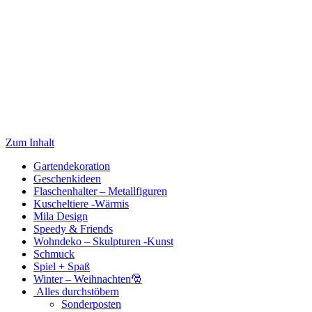
Zum Inhalt
Gartendekoration
Geschenkideen
Flaschenhalter – Metallfiguren
Kuscheltiere -Wärmis
Mila Design
Speedy & Friends
Wohndeko – Skulpturen -Kunst
Schmuck
Spiel + Spaß
Winter – Weihnachten🎅
Alles durchstöbern
Sonderposten