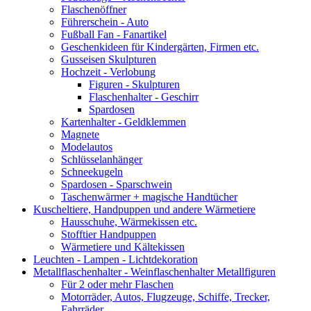
Flaschenöffner
Führerschein - Auto
Fußball Fan - Fanartikel
Geschenkideen für Kindergärten, Firmen etc.
Gusseisen Skulpturen
Hochzeit - Verlobung
Figuren - Skulpturen
Flaschenhalter - Geschirr
Spardosen
Kartenhalter - Geldklemmen
Magnete
Modelautos
Schlüsselanhänger
Schneekugeln
Spardosen - Sparschwein
Taschenwärmer + magische Handtücher
Kuscheltiere, Handpuppen und andere Wärmetiere
Hausschuhe, Wärmekissen etc.
Stofftier Handpuppen
Wärmetiere und Kältekissen
Leuchten - Lampen - Lichtdekoration
Metallflaschenhalter - Weinflaschenhalter Metallfiguren
Für 2 oder mehr Flaschen
Motorräder, Autos, Flugzeuge, Schiffe, Trecker,
Fahrräder...