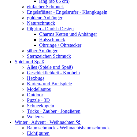
lang (ab 65 cm)
einfacher Schmuck
Engelsflüster - Engelsrufer - Klangkugeln
goldene Anhänger
Naturschmuck
Pilgrim - Danish Design
Charms Ketten und Anhänger
Halsschmuck
Ohrringe / Ohrstecker
silber Anhänger
Sternzeichen Schmuck
Spiel und Spaß
Alles (Spiele und Spaß)
Geschicklichkeit - Knobeln
Hexbugs
Karten- und Brettspiele
Modellautos
Outdoor
Puzzle - 3D
Schneekugeln
Tricks - Zauber - Jonglieren
Weiteres
Winter - Advent - Weihnachten 🎅
Baumschmuck - Weihnachtsbaumschmuck
Elchfiguren