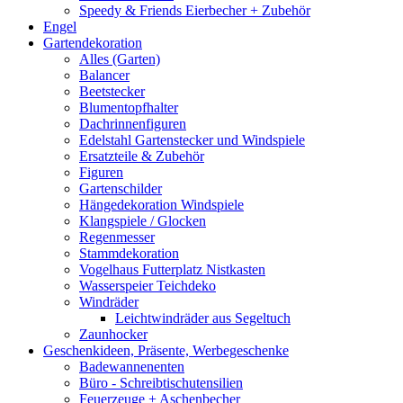
Speedy & Friends Eierbecher + Zubehör
Engel
Gartendekoration
Alles (Garten)
Balancer
Beetstecker
Blumentopfhalter
Dachrinnenfiguren
Edelstahl Gartenstecker und Windspiele
Ersatzteile & Zubehör
Figuren
Gartenschilder
Hängedekoration Windspiele
Klangspiele / Glocken
Regenmesser
Stammdekoration
Vogelhaus Futterplatz Nistkasten
Wasserspeier Teichdeko
Windräder
Leichtwindräder aus Segeltuch
Zaunhocker
Geschenkideen, Präsente, Werbegeschenke
Badewannenenten
Büro - Schreibtischutensilien
Feuerzeuge + Aschenbecher