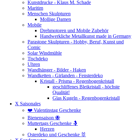
Kunstdrucke - Klaus M. Schade
Maritim
Menschen Skulpturen
Mollige Damen
Mobile
Drehmotoren und Mobile Zubehör
Handwerkliche Metallkunst made in Germany
Parastone Skulpturen - Hobby, Beruf, Kunst und
Comic
Solar Windmühle
Tischdeko
Uhren
Wandhänger - Bilder - Haken
Wandketten - Girlanden - Fensterdeko
Kristall - Prisma - Regenbogenkristall
geschliffenes Bleikristall - höchste
Qualität!
Glas Kugeln - Regenbogenkristall
X Saisonales
❤️ Valentinstag Geschenke
Bienensaison 🐝
Muttertags Geschenke 🤱
Herzen
Osterdeko und Geschenke 🐰