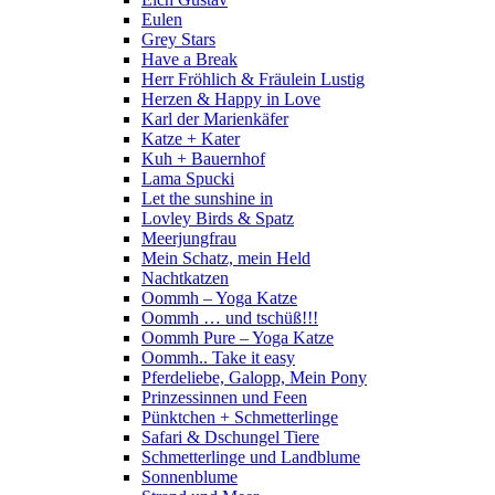
Eulen
Grey Stars
Have a Break
Herr Fröhlich & Fräulein Lustig
Herzen & Happy in Love
Karl der Marienkäfer
Katze + Kater
Kuh + Bauernhof
Lama Spucki
Let the sunshine in
Lovley Birds & Spatz
Meerjungfrau
Mein Schatz, mein Held
Nachtkatzen
Oommh – Yoga Katze
Oommh … und tschüß!!!
Oommh Pure – Yoga Katze
Oommh.. Take it easy
Pferdeliebe, Galopp, Mein Pony
Prinzessinnen und Feen
Pünktchen + Schmetterlinge
Safari & Dschungel Tiere
Schmetterlinge und Landblume
Sonnenblume