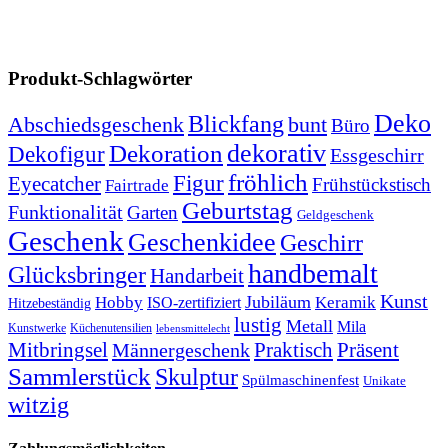
Produkt-Schlagwörter
Deko
Blickfang
Abschiedsgeschenk
bunt
Büro
dekorativ
Dekoration
Dekofigur
Essgeschirr
fröhlich
Figur
Eyecatcher
Frühstückstisch
Fairtrade
Geburtstag
Funktionalität
Garten
Geldgeschenk
Geschenk
Geschenkidee
Geschirr
handbemalt
Glücksbringer
Handarbeit
Kunst
Jubiläum
Keramik
Hobby
ISO-zertifiziert
Hitzebeständig
lustig
Metall
Mila
Kunstwerke
Küchenutensilien
lebensmittelecht
Mitbringsel
Praktisch
Präsent
Männergeschenk
Sammlerstück
Skulptur
Spülmaschinenfest
Unikate
witzig