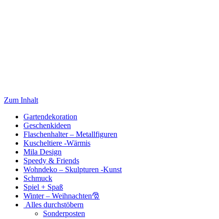
Zum Inhalt
Gartendekoration
Geschenkideen
Flaschenhalter – Metallfiguren
Kuscheltiere -Wärmis
Mila Design
Speedy & Friends
Wohndeko – Skulpturen -Kunst
Schmuck
Spiel + Spaß
Winter – Weihnachten🎅
Alles durchstöbern
Sonderposten