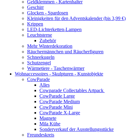
Geldklemmen - Kartenhalter
Geschirr
Glocken - Spardosen
Kleinigkeiten für den Adventskalender (bis 3,99 €)
Krippen
LED-Lichterketten-Lampen
Leuchtsterne
Zubehör
Mehr Winterdekoration
Räuchermännchen und Räucherfiguren
Schneekugeln
Schutzengel
Wärmetiere - Taschenwärmer
Wohnaccessoires - Skulpturen - Kunstobjekte
CowParade
Alles
Cowparade Collectables Artpack
CowParade Large
CowParade Medium
CowParade Mini
CowParade X-Large
Magnete
Mila Kühe
Sonderverkauf der Ausstellungsstücke
Freundeskreis