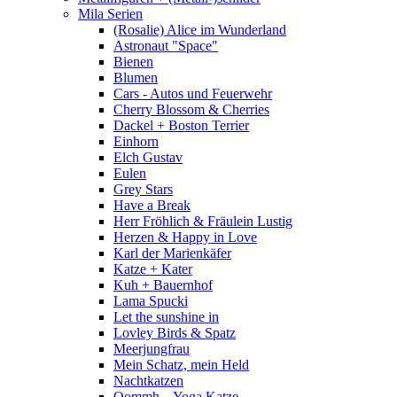
Mila Serien
(Rosalie) Alice im Wunderland
Astronaut "Space"
Bienen
Blumen
Cars - Autos und Feuerwehr
Cherry Blossom & Cherries
Dackel + Boston Terrier
Einhorn
Elch Gustav
Eulen
Grey Stars
Have a Break
Herr Fröhlich & Fräulein Lustig
Herzen & Happy in Love
Karl der Marienkäfer
Katze + Kater
Kuh + Bauernhof
Lama Spucki
Let the sunshine in
Lovley Birds & Spatz
Meerjungfrau
Mein Schatz, mein Held
Nachtkatzen
Oommh – Yoga Katze