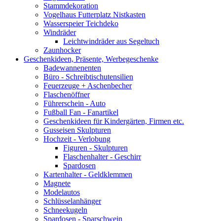
Stammdekoration
Vogelhaus Futterplatz Nistkasten
Wasserspeier Teichdeko
Windräder
Leichtwindräder aus Segeltuch
Zaunhocker
Geschenkideen, Präsente, Werbegeschenke
Badewannenenten
Büro - Schreibtischutensilien
Feuerzeuge + Aschenbecher
Flaschenöffner
Führerschein - Auto
Fußball Fan - Fanartikel
Geschenkideen für Kindergärten, Firmen etc.
Gusseisen Skulpturen
Hochzeit - Verlobung
Figuren - Skulpturen
Flaschenhalter - Geschirr
Spardosen
Kartenhalter - Geldklemmen
Magnete
Modelautos
Schlüsselanhänger
Schneekugeln
Spardosen - Sparschwein