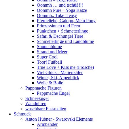
Oommh … und tschüß!!!
Oommh Pure – Yoga Katze
Oommh.. Take it easy
Pferdeliebe, Galopp, Mein Pony
Prinzessinnen und Feen
Pünktchen + Schmetterlinge
Safari & Dschungel Tiere
Schmetterlinge und Landblume
Sonnenblume
Strand und Meer
Super Cool
Toor! Fußball
True Love + Kiss me (Frösche)
Viel Glück - Marienkäfer
Winter, Ski, Alpenblick
Wolle & Bolle
Pappmache Figuren
Pappmache Engel
Schneekugel
Wanduhren
waschbare Fussmatten
Schmuck
Anton Hübner - Swarovski Elements
Armbänder