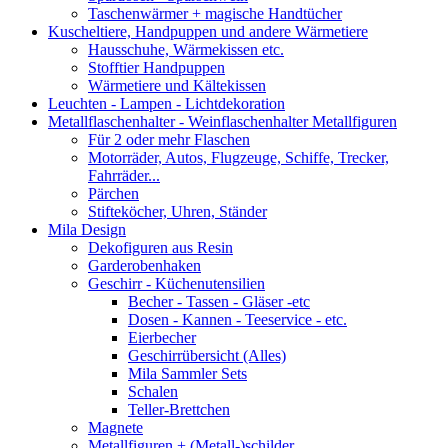
Taschenwärmer + magische Handtücher
Kuscheltiere, Handpuppen und andere Wärmetiere
Hausschuhe, Wärmekissen etc.
Stofftier Handpuppen
Wärmetiere und Kältekissen
Leuchten - Lampen - Lichtdekoration
Metallflaschenhalter - Weinflaschenhalter Metallfiguren
Für 2 oder mehr Flaschen
Motorräder, Autos, Flugzeuge, Schiffe, Trecker,
Fahrräder...
Pärchen
Stifteköcher, Uhren, Ständer
Mila Design
Dekofiguren aus Resin
Garderobenhaken
Geschirr - Küchenutensilien
Becher - Tassen - Gläser -etc
Dosen - Kannen - Teeservice - etc.
Eierbecher
Geschirrübersicht (Alles)
Mila Sammler Sets
Schalen
Teller-Brettchen
Magnete
Metallfiguren + (Metall-)schilder