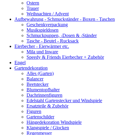
Ostern
Trauer
Weihnachten / Advent
Aufbewahrung - Schmuckständer - Boxen - Taschen
Geschenkverpackung
Musikspieldosen
Schmuckpuppen, -Dosen & -Ständer
Tasche - Beutel - Rucksack
Eierbecher - Eierwärmer etc.
Mila und Inware
Speedy & Friends Eierbecher + Zubehör
Engel
Gartendekoration
Alles (Garten)
Balancer
Beetstecker
Blumentopfhalter
Dachrinnenfiguren
Edelstahl Gartenstecker und Windspiele
Ersatzteile & Zubehör
Figuren
Gartenschilder
Hängedekoration Windspiele
Klangspiele / Glocken
Regenmesser