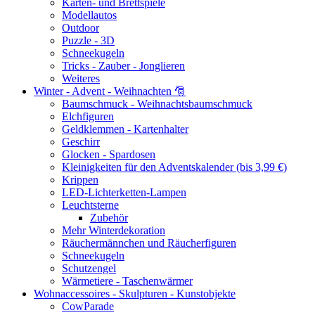
Karten- und Brettspiele
Modellautos
Outdoor
Puzzle - 3D
Schneekugeln
Tricks - Zauber - Jonglieren
Weiteres
Winter - Advent - Weihnachten 🎅
Baumschmuck - Weihnachtsbaumschmuck
Elchfiguren
Geldklemmen - Kartenhalter
Geschirr
Glocken - Spardosen
Kleinigkeiten für den Adventskalender (bis 3,99 €)
Krippen
LED-Lichterketten-Lampen
Leuchtsterne
Zubehör
Mehr Winterdekoration
Räuchermännchen und Räucherfiguren
Schneekugeln
Schutzengel
Wärmetiere - Taschenwärmer
Wohnaccessoires - Skulpturen - Kunstobjekte
CowParade