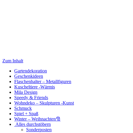
Zum Inhalt
Gartendekoration
Geschenkideen
Flaschenhalter – Metallfiguren
Kuscheltiere -Wärmis
Mila Design
Speedy & Friends
Wohndeko – Skulpturen -Kunst
Schmuck
Spiel + Spaß
Winter – Weihnachten🎅
Alles durchstöbern
Sonderposten