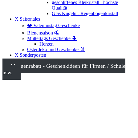
geschliffenes Bleikristall - höchste
Qualität!
Glas Kugeln - Regenbogenkristall
X Saisonales
❤️ Valentinstag Geschenke
Bienensaison 🐝
Muttertags Geschenke 🤱
Herzen
Osterdeko und Geschenke 🐰
X Sonderposten
Mengenrabatt - Geschenkideen für Firmen / Schule
usw.