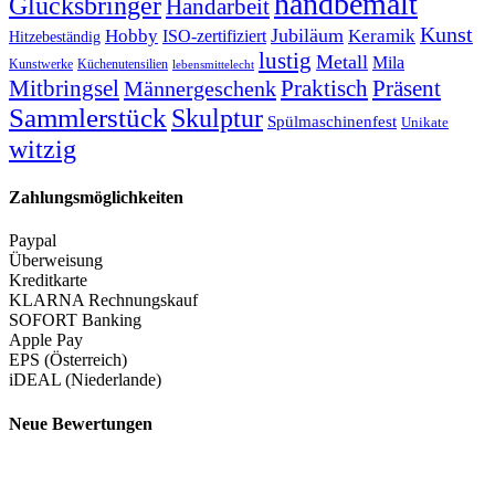
handbemalt
Glücksbringer
Handarbeit
Kunst
Jubiläum
Keramik
Hobby
ISO-zertifiziert
Hitzebeständig
lustig
Metall
Mila
Kunstwerke
Küchenutensilien
lebensmittelecht
Mitbringsel
Praktisch
Präsent
Männergeschenk
Sammlerstück
Skulptur
Spülmaschinenfest
Unikate
witzig
Zahlungsmöglichkeiten
Paypal
Überweisung
Kreditkarte
KLARNA Rechnungskauf
SOFORT Banking
Apple Pay
EPS (Österreich)
iDEAL (Niederlande)
Neue Bewertungen