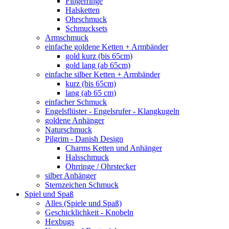
Fingerringe
Halsketten
Ohrschmuck
Schmucksets
Armschmuck
einfache goldene Ketten + Armbänder
gold kurz (bis 65cm)
gold lang (ab 65cm)
einfache silber Ketten + Armbänder
kurz (bis 65cm)
lang (ab 65 cm)
einfacher Schmuck
Engelsflüster - Engelsrufer - Klangkugeln
goldene Anhänger
Naturschmuck
Pilgrim - Danish Design
Charms Ketten und Anhänger
Halsschmuck
Ohrringe / Ohrstecker
silber Anhänger
Sternzeichen Schmuck
Spiel und Spaß
Alles (Spiele und Spaß)
Geschicklichkeit - Knobeln
Hexbugs