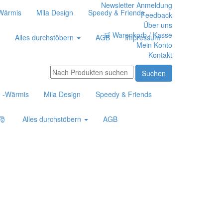
Newsletter Anmeldung
-Wärmis
Mila Design
Speedy & Friends
Feedback
Über uns
🛒 Warenkorb / Kasse
Alles durchstöbern
AGB
Impressum
Mein Konto
Kontakt
e -Wärmis
Mila Design
Speedy & Friends
🎅
Alles durchstöbern
AGB