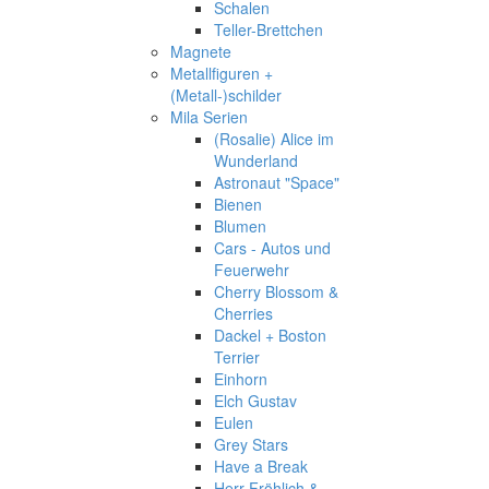
Schalen
Teller-Brettchen
Magnete
Metallfiguren +
(Metall-)schilder
Mila Serien
(Rosalie) Alice im
Wunderland
Astronaut "Space"
Bienen
Blumen
Cars - Autos und
Feuerwehr
Cherry Blossom &
Cherries
Dackel + Boston
Terrier
Einhorn
Elch Gustav
Eulen
Grey Stars
Have a Break
Herr Fröhlich &