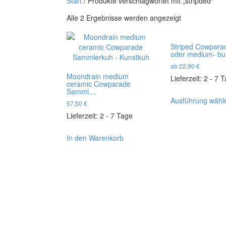
Start
/ Produkte verschlagwortet mit „stripded“
Nach
Alle 2 Ergebnisse werden angezeigt
Aktualität
sortiert
Striped Cowpara
oder medium- b
ab
22,90
€
Moondrain medium
Lieferzeit:
2 - 7 
ceramic Cowparade
Samml…
Ausführung wähl
57,50
€
Lieferzeit:
2 - 7 Tage
In den Warenkorb