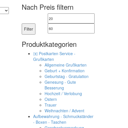
Nach Preis filtern
Min.
Max.
Preis
Preis
Filter
Produktkategorien
✉️ Postkarten Service -
Grußkarten
Allgemeine Grußkarten
Geburt + Konfirmation
Geburtstag - Gratulation
Genesung - Gute
Besserung
Hochzeit / Verlobung
Ostern
Trauer
Weihnachten / Advent
Aufbewahrung - Schmuckständer
- Boxen - Taschen
Geschenkverpackung