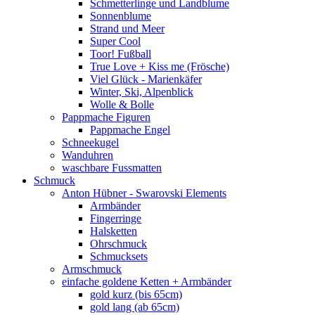
Schmetterlinge und Landblume
Sonnenblume
Strand und Meer
Super Cool
Toor! Fußball
True Love + Kiss me (Frösche)
Viel Glück - Marienkäfer
Winter, Ski, Alpenblick
Wolle & Bolle
Pappmache Figuren
Pappmache Engel
Schneekugel
Wanduhren
waschbare Fussmatten
Schmuck
Anton Hübner - Swarovski Elements
Armbänder
Fingerringe
Halsketten
Ohrschmuck
Schmucksets
Armschmuck
einfache goldene Ketten + Armbänder
gold kurz (bis 65cm)
gold lang (ab 65cm)