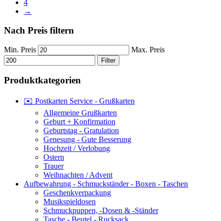
4
→
Nach Preis filtern
Min. Preis
Max. Preis
Filter
Produktkategorien
✉️ Postkarten Service - Grußkarten
Allgemeine Grußkarten
Geburt + Konfirmation
Geburtstag - Gratulation
Genesung - Gute Besserung
Hochzeit / Verlobung
Ostern
Trauer
Weihnachten / Advent
Aufbewahrung - Schmuckständer - Boxen - Taschen
Geschenkverpackung
Musikspieldosen
Schmuckpuppen, -Dosen & -Ständer
Tasche - Beutel - Rucksack