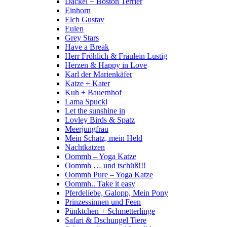
Dackel + Boston Terrier
Einhorn
Elch Gustav
Eulen
Grey Stars
Have a Break
Herr Fröhlich & Fräulein Lustig
Herzen & Happy in Love
Karl der Marienkäfer
Katze + Kater
Kuh + Bauernhof
Lama Spucki
Let the sunshine in
Lovley Birds & Spatz
Meerjungfrau
Mein Schatz, mein Held
Nachtkatzen
Oommh – Yoga Katze
Oommh … und tschüß!!!
Oommh Pure – Yoga Katze
Oommh.. Take it easy
Pferdeliebe, Galopp, Mein Pony
Prinzessinnen und Feen
Pünktchen + Schmetterlinge
Safari & Dschungel Tiere