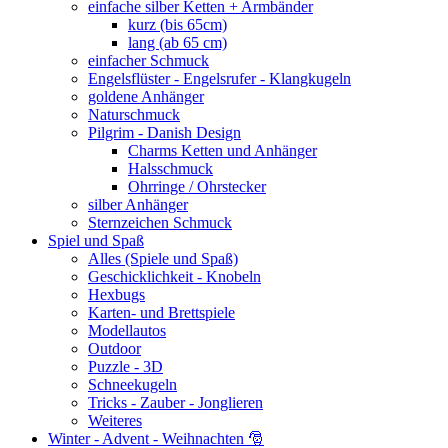
einfache silber Ketten + Armbänder
kurz (bis 65cm)
lang (ab 65 cm)
einfacher Schmuck
Engelsflüster - Engelsrufer - Klangkugeln
goldene Anhänger
Naturschmuck
Pilgrim - Danish Design
Charms Ketten und Anhänger
Halsschmuck
Ohrringe / Ohrstecker
silber Anhänger
Sternzeichen Schmuck
Spiel und Spaß
Alles (Spiele und Spaß)
Geschicklichkeit - Knobeln
Hexbugs
Karten- und Brettspiele
Modellautos
Outdoor
Puzzle - 3D
Schneekugeln
Tricks - Zauber - Jonglieren
Weiteres
Winter - Advent - Weihnachten 🎅