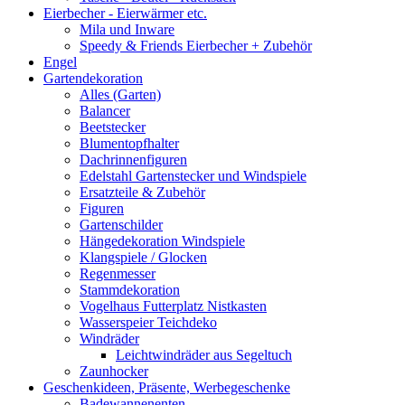
Eierbecher - Eierwärmer etc.
Mila und Inware
Speedy & Friends Eierbecher + Zubehör
Engel
Gartendekoration
Alles (Garten)
Balancer
Beetstecker
Blumentopfhalter
Dachrinnenfiguren
Edelstahl Gartenstecker und Windspiele
Ersatzteile & Zubehör
Figuren
Gartenschilder
Hängedekoration Windspiele
Klangspiele / Glocken
Regenmesser
Stammdekoration
Vogelhaus Futterplatz Nistkasten
Wasserspeier Teichdeko
Windräder
Leichtwindräder aus Segeltuch
Zaunhocker
Geschenkideen, Präsente, Werbegeschenke
Badewannenenten