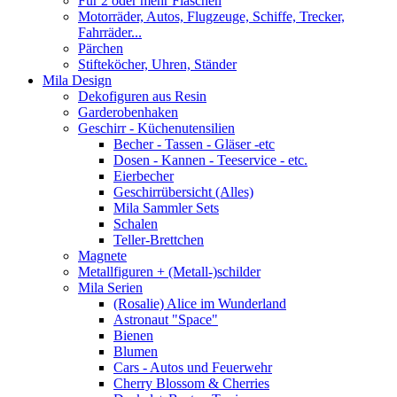
Für 2 oder mehr Flaschen
Motorräder, Autos, Flugzeuge, Schiffe, Trecker,
Fahrräder...
Pärchen
Stifteköcher, Uhren, Ständer
Mila Design
Dekofiguren aus Resin
Garderobenhaken
Geschirr - Küchenutensilien
Becher - Tassen - Gläser -etc
Dosen - Kannen - Teeservice - etc.
Eierbecher
Geschirrübersicht (Alles)
Mila Sammler Sets
Schalen
Teller-Brettchen
Magnete
Metallfiguren + (Metall-)schilder
Mila Serien
(Rosalie) Alice im Wunderland
Astronaut "Space"
Bienen
Blumen
Cars - Autos und Feuerwehr
Cherry Blossom & Cherries