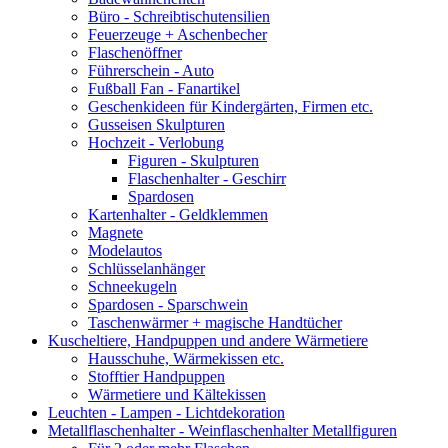
Büro - Schreibtischutensilien
Feuerzeuge + Aschenbecher
Flaschenöffner
Führerschein - Auto
Fußball Fan - Fanartikel
Geschenkideen für Kindergärten, Firmen etc.
Gusseisen Skulpturen
Hochzeit - Verlobung
Figuren - Skulpturen
Flaschenhalter - Geschirr
Spardosen
Kartenhalter - Geldklemmen
Magnete
Modelautos
Schlüsselanhänger
Schneekugeln
Spardosen - Sparschwein
Taschenwärmer + magische Handtücher
Kuscheltiere, Handpuppen und andere Wärmetiere
Hausschuhe, Wärmekissen etc.
Stofftier Handpuppen
Wärmetiere und Kältekissen
Leuchten - Lampen - Lichtdekoration
Metallflaschenhalter - Weinflaschenhalter Metallfiguren