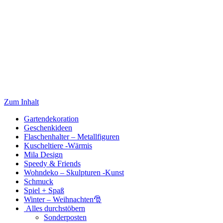
Zum Inhalt
Gartendekoration
Geschenkideen
Flaschenhalter – Metallfiguren
Kuscheltiere -Wärmis
Mila Design
Speedy & Friends
Wohndeko – Skulpturen -Kunst
Schmuck
Spiel + Spaß
Winter – Weihnachten🎅
Alles durchstöbern
Sonderposten