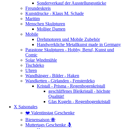
Sonderverkauf der Ausstellungsstücke
Freundeskreis
Kunstdrucke - Klaus M. Schade
Maritim
Menschen Skulpturen
Mollige Damen
Mobile
Drehmotoren und Mobile Zubehör
Handwerkliche Metallkunst made in Germany
Parastone Skulpturen - Hobby, Beruf, Kunst und
Comic
Solar Windmühle
Tischdeko
Uhren
Wandhänger - Bilder - Haken
Wandketten - Girlanden - Fensterdeko
Kristall - Prisma - Regenbogenkristall
geschliffenes Bleikristall - höchste
Qualität!
Glas Kugeln - Regenbogenkristall
X Saisonales
❤️ Valentinstag Geschenke
Bienensaison 🐝
Muttertags Geschenke 🤱