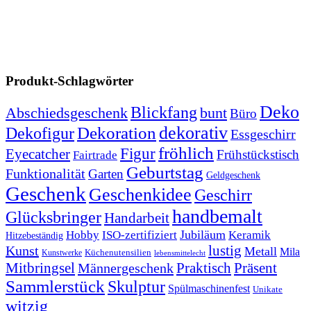
Produkt-Schlagwörter
Deko
Blickfang
Abschiedsgeschenk
bunt
Büro
Dekoration
dekorativ
Dekofigur
Essgeschirr
fröhlich
Figur
Eyecatcher
Frühstückstisch
Fairtrade
Geburtstag
Funktionalität
Garten
Geldgeschenk
Geschenk
Geschenkidee
Geschirr
handbemalt
Glücksbringer
Handarbeit
Jubiläum
Hobby
ISO-zertifiziert
Keramik
Hitzebeständig
lustig
Kunst
Metall
Mila
Kunstwerke
Küchenutensilien
lebensmittelecht
Mitbringsel
Praktisch
Präsent
Männergeschenk
Sammlerstück
Skulptur
Spülmaschinenfest
Unikate
witzig