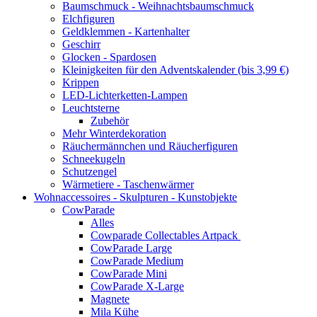
Baumschmuck - Weihnachtsbaumschmuck
Elchfiguren
Geldklemmen - Kartenhalter
Geschirr
Glocken - Spardosen
Kleinigkeiten für den Adventskalender (bis 3,99 €)
Krippen
LED-Lichterketten-Lampen
Leuchtsterne
Zubehör
Mehr Winterdekoration
Räuchermännchen und Räucherfiguren
Schneekugeln
Schutzengel
Wärmetiere - Taschenwärmer
Wohnaccessoires - Skulpturen - Kunstobjekte
CowParade
Alles
Cowparade Collectables Artpack
CowParade Large
CowParade Medium
CowParade Mini
CowParade X-Large
Magnete
Mila Kühe