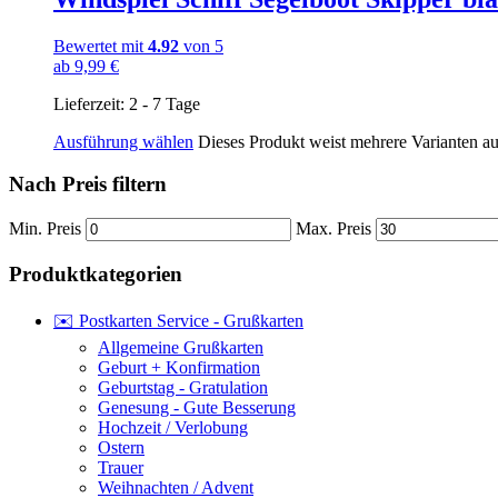
Bewertet mit
4.92
von 5
ab
9,99
€
Lieferzeit:
2 - 7 Tage
Ausführung wählen
Dieses Produkt weist mehrere Varianten a
Nach Preis filtern
Min. Preis
Max. Preis
Produktkategorien
✉️ Postkarten Service - Grußkarten
Allgemeine Grußkarten
Geburt + Konfirmation
Geburtstag - Gratulation
Genesung - Gute Besserung
Hochzeit / Verlobung
Ostern
Trauer
Weihnachten / Advent