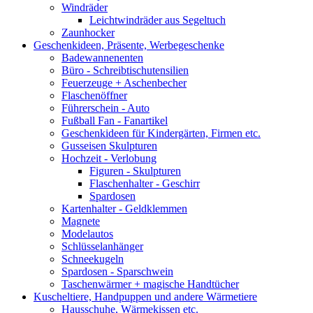
Windräder
Leichtwindräder aus Segeltuch
Zaunhocker
Geschenkideen, Präsente, Werbegeschenke
Badewannenenten
Büro - Schreibtischutensilien
Feuerzeuge + Aschenbecher
Flaschenöffner
Führerschein - Auto
Fußball Fan - Fanartikel
Geschenkideen für Kindergärten, Firmen etc.
Gusseisen Skulpturen
Hochzeit - Verlobung
Figuren - Skulpturen
Flaschenhalter - Geschirr
Spardosen
Kartenhalter - Geldklemmen
Magnete
Modelautos
Schlüsselanhänger
Schneekugeln
Spardosen - Sparschwein
Taschenwärmer + magische Handtücher
Kuscheltiere, Handpuppen und andere Wärmetiere
Hausschuhe, Wärmekissen etc.