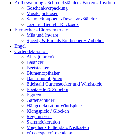
Aufbewahrung - Schmuckständer - Boxen - Taschen
Geschenkverpackung
Musikspieldosen
Schmuckpuppen, -Dosen & -Ständer
Tasche - Beutel - Rucksack
Eierbecher - Eierwärmer etc.
Mila und Inware
Speedy & Friends Eierbecher + Zubehör
Engel
Gartendekoration
Alles (Garten)
Balancer
Beetstecker
Blumentopfhalter
Dachrinnenfiguren
Edelstahl Gartenstecker und Windspiele
Ersatzteile & Zubehör
Figuren
Gartenschilder
Hängedekoration Windspiele
Klangspiele / Glocken
Regenmesser
Stammdekoration
Vogelhaus Futterplatz Nistkasten
Wasserspeier Teichdeko