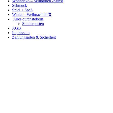
Wohndeko – Skulpturen -Kunst
Schmuck
Spiel + Spaß
Winter – Weihnachten🎅
Alles durchstöbern
Sonderposten
AGB
Impressum
Zahlungsarten & Sicherheit