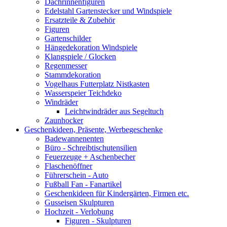
Dachrinnenfiguren
Edelstahl Gartenstecker und Windspiele
Ersatzteile & Zubehör
Figuren
Gartenschilder
Hängedekoration Windspiele
Klangspiele / Glocken
Regenmesser
Stammdekoration
Vogelhaus Futterplatz Nistkasten
Wasserspeier Teichdeko
Windräder
Leichtwindräder aus Segeltuch
Zaunhocker
Geschenkideen, Präsente, Werbegeschenke
Badewannenenten
Büro - Schreibtischutensilien
Feuerzeuge + Aschenbecher
Flaschenöffner
Führerschein - Auto
Fußball Fan - Fanartikel
Geschenkideen für Kindergärten, Firmen etc.
Gusseisen Skulpturen
Hochzeit - Verlobung
Figuren - Skulpturen