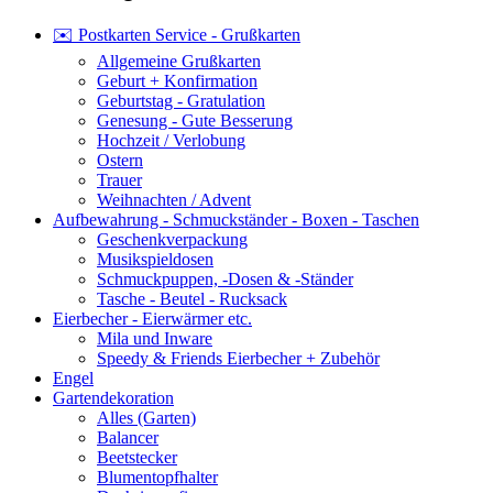
✉️ Postkarten Service - Grußkarten
Allgemeine Grußkarten
Geburt + Konfirmation
Geburtstag - Gratulation
Genesung - Gute Besserung
Hochzeit / Verlobung
Ostern
Trauer
Weihnachten / Advent
Aufbewahrung - Schmuckständer - Boxen - Taschen
Geschenkverpackung
Musikspieldosen
Schmuckpuppen, -Dosen & -Ständer
Tasche - Beutel - Rucksack
Eierbecher - Eierwärmer etc.
Mila und Inware
Speedy & Friends Eierbecher + Zubehör
Engel
Gartendekoration
Alles (Garten)
Balancer
Beetstecker
Blumentopfhalter