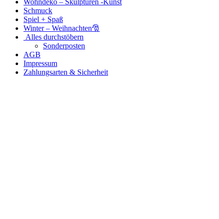
Wohndeko – Skulpturen -Kunst
Schmuck
Spiel + Spaß
Winter – Weihnachten🎅
Alles durchstöbern
Sonderposten
AGB
Impressum
Zahlungsarten & Sicherheit