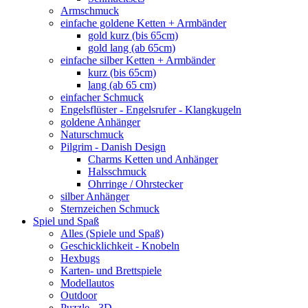
Armschmuck
einfache goldene Ketten + Armbänder
gold kurz (bis 65cm)
gold lang (ab 65cm)
einfache silber Ketten + Armbänder
kurz (bis 65cm)
lang (ab 65 cm)
einfacher Schmuck
Engelsflüster - Engelsrufer - Klangkugeln
goldene Anhänger
Naturschmuck
Pilgrim - Danish Design
Charms Ketten und Anhänger
Halsschmuck
Ohrringe / Ohrstecker
silber Anhänger
Sternzeichen Schmuck
Spiel und Spaß
Alles (Spiele und Spaß)
Geschicklichkeit - Knobeln
Hexbugs
Karten- und Brettspiele
Modellautos
Outdoor
Puzzle - 3D