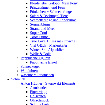
Pferdeliebe, Galopp, Mein Pony
Prinzessinnen und Feen
Pünktchen + Schmetterlinge
Safari & Dschungel Tiere
Schmetterlinge und Landblume
Sonnenblume
Strand und Meer
Super Cool
Toor! Fußball
True Love + Kiss me (Frösche)
Viel Glück - Marienkäfer
Winter, Ski, Alpenblick
Wolle & Bolle
Pappmache Figuren
Pappmache Engel
Schneekugel
Wanduhren
waschbare Fussmatten
Schmuck
Anton Hübner - Swarovski Elements
Armbänder
Fingerringe
Halsketten
Ohrschmuck
Schmucksets