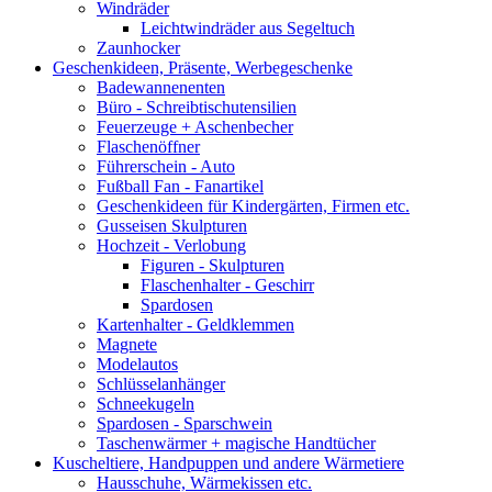
Windräder
Leichtwindräder aus Segeltuch
Zaunhocker
Geschenkideen, Präsente, Werbegeschenke
Badewannenenten
Büro - Schreibtischutensilien
Feuerzeuge + Aschenbecher
Flaschenöffner
Führerschein - Auto
Fußball Fan - Fanartikel
Geschenkideen für Kindergärten, Firmen etc.
Gusseisen Skulpturen
Hochzeit - Verlobung
Figuren - Skulpturen
Flaschenhalter - Geschirr
Spardosen
Kartenhalter - Geldklemmen
Magnete
Modelautos
Schlüsselanhänger
Schneekugeln
Spardosen - Sparschwein
Taschenwärmer + magische Handtücher
Kuscheltiere, Handpuppen und andere Wärmetiere
Hausschuhe, Wärmekissen etc.