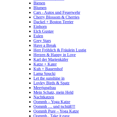
Bienen
Blumen
Cars - Autos und Feuerwehr
Cherry Blossom & Cherries
Dackel + Boston Terrier
Einhorn
Elch Gustav
Eulen
Grey Stars
Have a Break
Herr Fröhlich & Fräulein Lustig
Herzen & Happy in Love
Karl der Marienkäfer
Katze + Kater
Kuh + Bauernhof
Lama Spucki
Let the sunshine in
Lovley Birds & Spatz
Meerjungfrau
Mein Schatz, mein Held
Nachtkatzen
Oommh – Yoga Katze
Oommh … und tschüß!!!
Oommh Pure – Yoga Katze
Oommh.. Take it easy