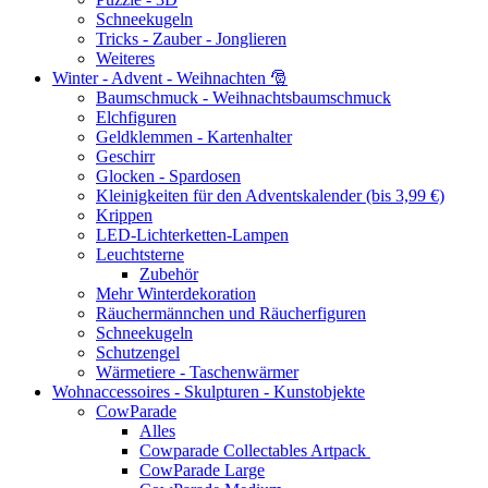
Schneekugeln
Tricks - Zauber - Jonglieren
Weiteres
Winter - Advent - Weihnachten 🎅
Baumschmuck - Weihnachtsbaumschmuck
Elchfiguren
Geldklemmen - Kartenhalter
Geschirr
Glocken - Spardosen
Kleinigkeiten für den Adventskalender (bis 3,99 €)
Krippen
LED-Lichterketten-Lampen
Leuchtsterne
Zubehör
Mehr Winterdekoration
Räuchermännchen und Räucherfiguren
Schneekugeln
Schutzengel
Wärmetiere - Taschenwärmer
Wohnaccessoires - Skulpturen - Kunstobjekte
CowParade
Alles
Cowparade Collectables Artpack
CowParade Large