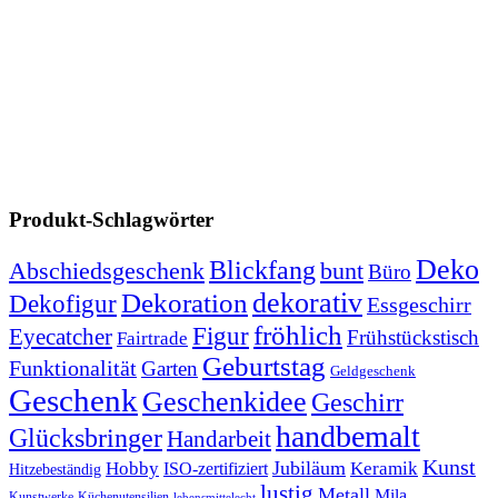
Produkt-Schlagwörter
Deko
Blickfang
Abschiedsgeschenk
bunt
Büro
dekorativ
Dekoration
Dekofigur
Essgeschirr
fröhlich
Figur
Eyecatcher
Frühstückstisch
Fairtrade
Geburtstag
Funktionalität
Garten
Geldgeschenk
Geschenk
Geschenkidee
Geschirr
handbemalt
Glücksbringer
Handarbeit
Kunst
Jubiläum
Keramik
Hobby
ISO-zertifiziert
Hitzebeständig
lustig
Metall
Mila
Kunstwerke
Küchenutensilien
lebensmittelecht