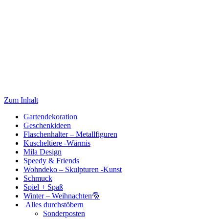
Zum Inhalt
Gartendekoration
Geschenkideen
Flaschenhalter – Metallfiguren
Kuscheltiere -Wärmis
Mila Design
Speedy & Friends
Wohndeko – Skulpturen -Kunst
Schmuck
Spiel + Spaß
Winter – Weihnachten🎅
Alles durchstöbern
Sonderposten