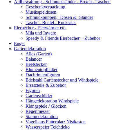
Aufbewahrung - Schmuckständer - Boxen - Taschen
Geschenkverpackung
Musikspieldosen
Schmuckpuppen, -Dosen & -Ständer
Tasche - Beutel - Rucksack
Eierbecher - Eierwärmer etc.
Mila und Inware
Speedy & Friends Eierbecher + Zubehör
Engel
Gartendekoration
Alles (Garten)
Balancer
Beetstecker
Blumentopfhalter
Dachrinnenfiguren
Edelstahl Gartenstecker und Windspiele
Ersatzteile & Zubehör
Figuren
Gartenschilder
Hängedekoration Windspiele
Klangspiele / Glocken
Regenmesser
Stammdekoration
Vogelhaus Futterplatz Nistkasten
Wasserspeier Teichdeko