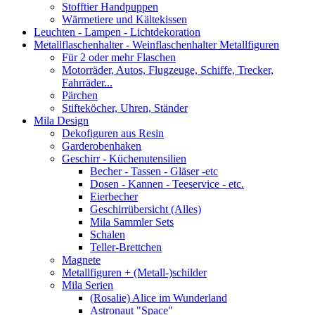
Stofftier Handpuppen
Wärmetiere und Kältekissen
Leuchten - Lampen - Lichtdekoration
Metallflaschenhalter - Weinflaschenhalter Metallfiguren
Für 2 oder mehr Flaschen
Motorräder, Autos, Flugzeuge, Schiffe, Trecker,
Fahrräder...
Pärchen
Stifteköcher, Uhren, Ständer
Mila Design
Dekofiguren aus Resin
Garderobenhaken
Geschirr - Küchenutensilien
Becher - Tassen - Gläser -etc
Dosen - Kannen - Teeservice - etc.
Eierbecher
Geschirrübersicht (Alles)
Mila Sammler Sets
Schalen
Teller-Brettchen
Magnete
Metallfiguren + (Metall-)schilder
Mila Serien
(Rosalie) Alice im Wunderland
Astronaut "Space"