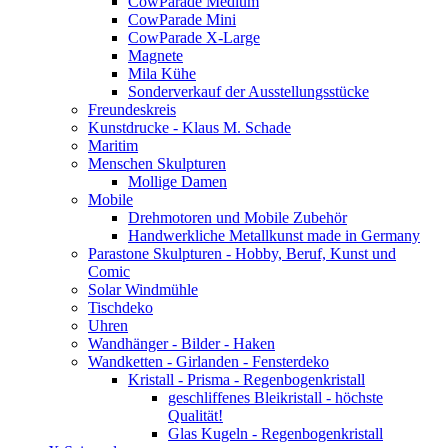
CowParade Medium
CowParade Mini
CowParade X-Large
Magnete
Mila Kühe
Sonderverkauf der Ausstellungsstücke
Freundeskreis
Kunstdrucke - Klaus M. Schade
Maritim
Menschen Skulpturen
Mollige Damen
Mobile
Drehmotoren und Mobile Zubehör
Handwerkliche Metallkunst made in Germany
Parastone Skulpturen - Hobby, Beruf, Kunst und
Comic
Solar Windmühle
Tischdeko
Uhren
Wandhänger - Bilder - Haken
Wandketten - Girlanden - Fensterdeko
Kristall - Prisma - Regenbogenkristall
geschliffenes Bleikristall - höchste
Qualität!
Glas Kugeln - Regenbogenkristall