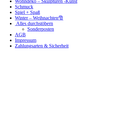
Wohndeko – Skulpturen -Kunst
Schmuck
Spiel + Spaß
Winter – Weihnachten🎅
Alles durchstöbern
Sonderposten
AGB
Impressum
Zahlungsarten & Sicherheit