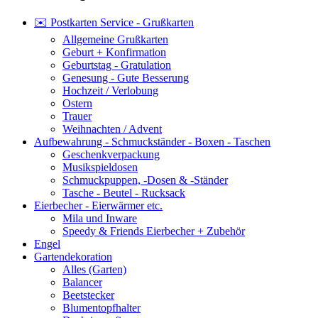
✉️ Postkarten Service - Grußkarten
Allgemeine Grußkarten
Geburt + Konfirmation
Geburtstag - Gratulation
Genesung - Gute Besserung
Hochzeit / Verlobung
Ostern
Trauer
Weihnachten / Advent
Aufbewahrung - Schmuckständer - Boxen - Taschen
Geschenkverpackung
Musikspieldosen
Schmuckpuppen, -Dosen & -Ständer
Tasche - Beutel - Rucksack
Eierbecher - Eierwärmer etc.
Mila und Inware
Speedy & Friends Eierbecher + Zubehör
Engel
Gartendekoration
Alles (Garten)
Balancer
Beetstecker
Blumentopfhalter