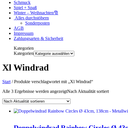
Schmuck
Spiel + Spaß
Winter – Weihnachten🎅
Alles durchstöbern
Sonderposten
AGB
Impressum
Zahlungsarten & Sicherheit
Kategorien
Kategorien
Xl Windrad
Start
/ Produkte verschlagwortet mit „Xl Windrad“
Alle 3 Ergebnisse werden angezeigt
Nach Aktualität sortiert
Doppelwindrad Rainbow Circles Ø 43