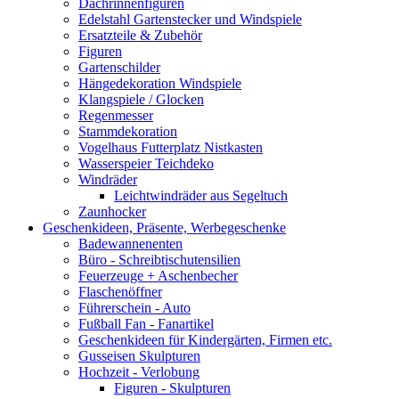
Dachrinnenfiguren
Edelstahl Gartenstecker und Windspiele
Ersatzteile & Zubehör
Figuren
Gartenschilder
Hängedekoration Windspiele
Klangspiele / Glocken
Regenmesser
Stammdekoration
Vogelhaus Futterplatz Nistkasten
Wasserspeier Teichdeko
Windräder
Leichtwindräder aus Segeltuch
Zaunhocker
Geschenkideen, Präsente, Werbegeschenke
Badewannenenten
Büro - Schreibtischutensilien
Feuerzeuge + Aschenbecher
Flaschenöffner
Führerschein - Auto
Fußball Fan - Fanartikel
Geschenkideen für Kindergärten, Firmen etc.
Gusseisen Skulpturen
Hochzeit - Verlobung
Figuren - Skulpturen