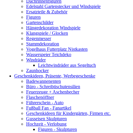
Dachrinnenfiguren
Edelstahl Gartenstecker und Windspiele
Ersatzteile & Zubehör
Figuren
Gartenschilder
Hängedekoration Windspiele
Klangspiele / Glocken
Regenmesser
Stammdekoration
Vogelhaus Futterplatz Nistkasten
Wasserspeier Teichdeko
Windräder
Leichtwindräder aus Segeltuch
Zaunhocker
Geschenkideen, Präsente, Werbegeschenke
Badewannenenten
Büro - Schreibtischutensilien
Feuerzeuge + Aschenbecher
Flaschenöffner
Führerschein - Auto
Fußball Fan - Fanartikel
Geschenkideen für Kindergärten, Firmen etc.
Gusseisen Skulpturen
Hochzeit - Verlobung
Figuren - Skulpturen