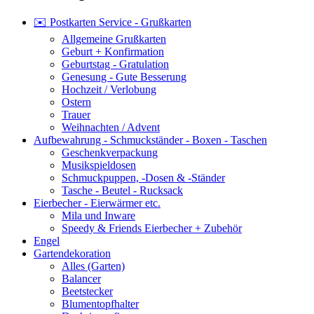
✉️ Postkarten Service - Grußkarten
Allgemeine Grußkarten
Geburt + Konfirmation
Geburtstag - Gratulation
Genesung - Gute Besserung
Hochzeit / Verlobung
Ostern
Trauer
Weihnachten / Advent
Aufbewahrung - Schmuckständer - Boxen - Taschen
Geschenkverpackung
Musikspieldosen
Schmuckpuppen, -Dosen & -Ständer
Tasche - Beutel - Rucksack
Eierbecher - Eierwärmer etc.
Mila und Inware
Speedy & Friends Eierbecher + Zubehör
Engel
Gartendekoration
Alles (Garten)
Balancer
Beetstecker
Blumentopfhalter