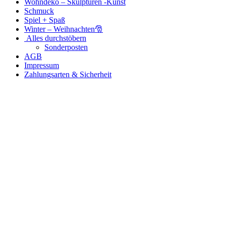
Wohndeko – Skulpturen -Kunst
Schmuck
Spiel + Spaß
Winter – Weihnachten🎅
Alles durchstöbern
Sonderposten
AGB
Impressum
Zahlungsarten & Sicherheit