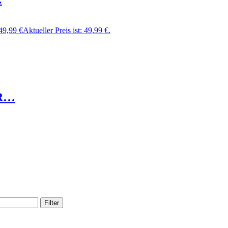
49,99
€
Aktueller Preis ist: 49,99 €.
 R…
Filter